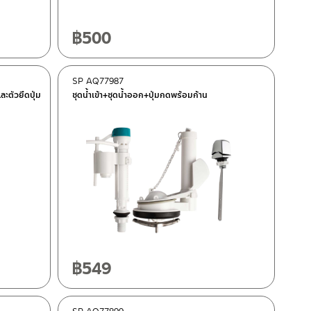
฿
500
SP AQ77987
ะตัวยึดปุ่ม
ชุดน้ำเข้า+ชุดน้ำออก+ปุ่มกดพร้อมก้าน
฿
549