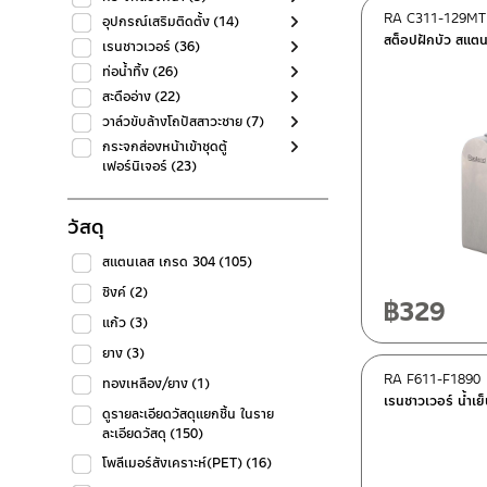
RA C311-129MT
อุปกรณ์เสริมติดตั้ง
(14)
สต็อปฝักบัว สแตน
เรนชาวเวอร์
(36)
ท่อน้ำทิ้ง
(26)
สะดืออ่าง
(22)
วาล์วขับล้างโถปัสสาวะชาย
(7)
กระจกส่องหน้าเข้าชุดตู้
เฟอร์นิเจอร์
(23)
วัสดุ
สแตนเลส เกรด 304
(105)
ซิงค์
(2)
฿
329
แก้ว
(3)
ยาง
(3)
RA F611-F1890
ทองเหลือง/ยาง
(1)
เรนชาวเวอร์ น้ำเย
ดูรายละเอียดวัสดุแยกชิ้น ในราย
ละเอียดวัสดุ
(150)
โพลีเมอร์สังเคราะห์(PET)
(16)