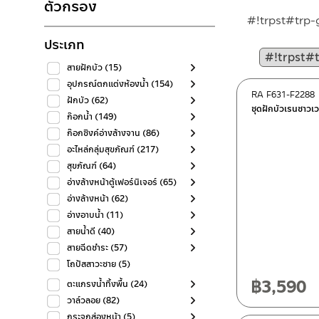
ตัวกรอง
#!trpst#trp-
ประเภท
สายฝักบัว
(15)
อุปกรณ์ตกแต่งห้องน้ำ
(154)
RA F631-F2288
ฝักบัว
(62)
ชุดฝักบัวเรนชาวเว
ก๊อกน้ำ
(149)
ก๊อกซิงค์อ่างล้างจาน
(86)
อะไหล่กลุ่มสุขภัณฑ์
(217)
สุขภัณฑ์
(64)
อ่างล้างหน้าตู้เฟอร์นิเจอร์
(65)
อ่างล้างหน้า
(62)
อ่างอาบน้ำ
(11)
สายน้ำดี
(40)
สายฉีดชำระ
(57)
โถปัสสาวะชาย
(5)
฿
3,590
ตะแกรงน้ำทิ้งพื้น
(24)
วาล์วลอย
(82)
กระจกส่องหน้า
(5)