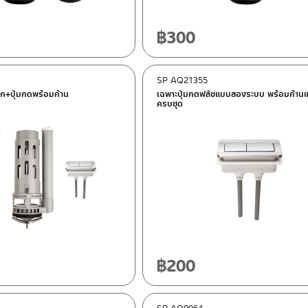
฿
300
SP AQ21355
ออก+ปุ่มกดพร้อมก้าน
เฉพาะปุ่มกดฟลัชแบบสองระบบ พร้อมก้านแล
ครบชุด
฿
200