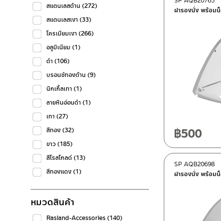
SP AQB20765
สแตนเลสด้าน
(272)
ฝารองนั่ง พร้อมน
สแตนเลสเงา
(33)
โครเมียมเงา
(266)
อลูมิเนียม
(1)
ดำ
(106)
บรอนซ์ทองด้าน
(9)
นิกเกิ้ลเทา
(1)
ลายหินอ่อนดำ
(1)
เทา
(27)
฿
500
สีทอง
(32)
ขาว
(185)
สีโรสโกลด์
(13)
SP AQB20698
สีทองแดง
(1)
ฝารองนั่ง พร้อมน
หมวดสินค้า
Rasland-Accessories
(140)