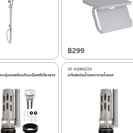
฿
299
SP AQ902233
ำออก+ปุ่มกดพร้อมก้าน+น็อตยึดโถ+ยาง
อะไหล่หม้อน้ำเฉพาะทางน้ำออก