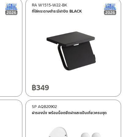
RA W1515-W22-BK
New Arrival สินค้าใหม่ ปี 2026
New Arrival
ที่ใส่กระดาษชำระมีฝาปิด BLACK
฿
349
SP AQB20902
ฝารองนั่ง พร้อมน็อตยึดฝาและแป้นเกี่ยวครบชุด