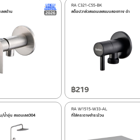
RA C321-C55-BK
New Arrival สินค้าใหม่ ปี 2026
เลสด้าน
สต็อปวาล์วสแตนเลสแบบสองทาง ดำ
฿
219
RA W1515-W33-AL
็น/น้ำอุ่น สแตนเลส304
ที่ใส่กระดาษชำระม้วน