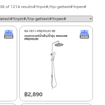
#!trpst#tr
38 of 1214 results#!trpst#/trp-gettext#!trpen#
gettext
data-
trpgettex
by
RA F611-PREMIUM-99
New Arrival สินค้าใหม่ ปี 2026
New Arrival
latest#!tr
เรนชาวเวอร์น้ำเย็น/น้ำอุ่น สแตนเลส
PREMIUM
gettext#!
฿
2,890