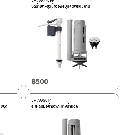
SP AQ77899
ชุดน้ำเข้า+ชุดน้ำออก+ปุ่มกดพร้อมก้าน
฿
500
SP AQ9014
รบชุด
อะไหล่หม้อน้ำเฉพาะทางน้ำออก