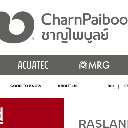
GOOD TO KNOW
ABOUT US
ไทย
E
MY ACCOUNT
RASLAN