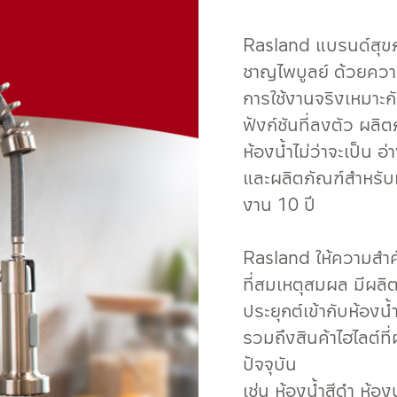
Rasland แบรนด์สุขภ
ชาญไพบูลย์ ด้วยควา
การใช้งานจริงเหมาะกั
ฟังก์ชันที่ลงตัว ผ
ห้องน้ำไม่ว่าจะเป็น อ
และผลิตภัณฑ์สำหรับห
งาน 10 ปี
Rasland ให้ความสำค
ที่สมเหตุสมผล มีผลิต
ประยุกต์เข้ากับห้องน
รวมถึงสินค้าไฮไลต์ที
ปัจจุบัน
เช่น ห้องน้ำสีดำ ห้อง