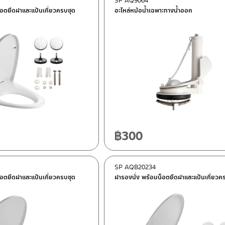
SP AQ9064
็อตยึดฝาและแป้นเกี่ยวครบชุด
อะไหล่หม้อน้ำเฉพาะทางน้ำออก
฿
300
SP AQB20234
็อตยึดฝาและแป้นเกี่ยวครบชุด
ฝารองนั่ง พร้อมน็อตยึดฝาและแป้นเกี่ยวค