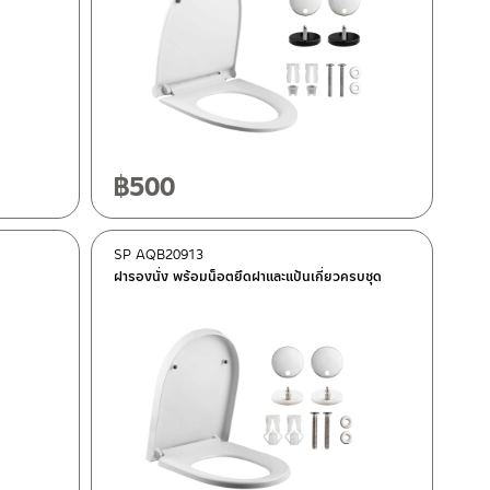
฿
500
SP AQB20913
ฝารองนั่ง พร้อมน็อตยึดฝาและแป้นเกี่ยวครบชุด