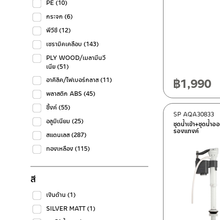
PE
(10)
กระจก
(6)
พีวีซี
(12)
เซรามิคเคลือบ
(143)
PLY WOOD/เมลามีนวี
เนีย
(51)
฿
1,990
อาคิลิค/ไฟเบอร์กลาส
(11)
พลาสติก ABS
(45)
ซิ้งค์
(55)
SP AQA30833
อลูมิเนียม
(25)
ชุดน้ำเข้า+ชุดน้
รองแทงค์
สแตนเลส
(287)
ทองเหลือง
(115)
สี
เงินด้าน
(1)
SILVER MATT
(1)