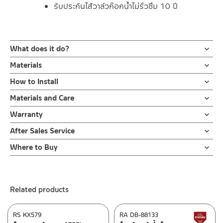
รับประกันไส้วาล์วก๊อกน้ำไม่รั่วซึม 10 ปี
What does it do?
ก๊อกล้างจานน้ำเย็น สแตนเลส | RA A11021-MT-4554
Materials
เหมาะสำหรับซิงค์ขนาดกลาง – ใหญ่ รองรับการชะล้างเครื่องครัวทุกข
ก๊อกซิงค์
How to Install
นาด งวงสวิงได้รอบรองรับการใช้งาน อ่างซิงค์ 2 หลุมได้
ผลิตจากสแตนเลส เกรด 304
งวงก๊อกแบบโค้งสูงจากฐาน 35.5 ซม. ผลิตจากสแตนเลส เกรด 304 สี
ข้อแนะนำในการติดตั้ง
สำหรับ การติดตั้ง ก๊อกน้ำ วาล์วเปิดปิดน้ำ
Materials and Care
สแตนเลสด้าน ทนทานแข็งแรง ต้านการกัดกร่อนสูง
ฝักบัว และ ชุดสายฉีดชำระ
แหวนยึดฐาน
คำแนะนำในการดูแลรักษาผลิตภัณฑ์
และไม่ขึ้นสนิม ไม่เป็นรอยคราบน้ำ ด้ามจับยาว 10 ซม. เปิด-ปิดน้ำรูป
Warranty
สำหรับการติดตั้งใหม่ ให้ไล่ฝุ่น เศษทราย เศษท่อ ออกจากท่อน้ำก่อนติด
ผลิตจากสแตนเลส เกรด 304
1. ไม่ทำสินค้าให้เกิดความเสียหายอื่น ๆ นอกจากการใช้งานปกติ เช่นไม่
แบบโยก ออกแบบงวงก๊อกให้เป็นทรงโค้งสูง ทำให้การล้างจานนั้นง่าย
ตั้งสินค้า โดยปล่อยน้ำให้ไหลออกจากท่อนาน 1 นาที
รับประกันไส้วาล์วก๊อกน้ำไม่รั่วซึม 10 ปี
After Sales Service
ทำตก ไม่งัดหรือโยกสินค้าแรงๆ
ขึ้น
เพื่อให้แรงน้ำพัดพาเศษละอองต่างๆ ออกจากท่อน้ำ มิเช่นนั้นสิ่งสกปรก
2. ทำความสะอาดสินค้าโดยการใช้ผ้านุ่มๆชุบน้ำหมาดๆแล้วเช็ดให้แห้ง
Online Platform
สะดวกต่อการใช้งานในห้องครัว การติดตั้งก็ง่ายด้วยตัวล็อกฐานก๊อก
จะเข้าไปภายในสินค้าและสร้างความเสียหายได้
Where to Buy
3. ห้ามใช้สารเคมีที่มีฤทธิ์เป็นกรด ในการทำความสะอาด เนื่องจากผิว
– Email: contact@charnpaiboon.com
แบบใหม่ ตัวล็อกใต้ก๊อกน้ำ วัสดุสแตนเลสเกรด 304 แข็งแรง ทนสนิม
หากตรวจพบเศษละอองต่างๆในสินค้า จะไม่อยู่ในเงื่อนไขการรับประกัน
ร้านค้าตัวแทนจำหน่ายใกล้บ้านคุณ / Our Dealer
Click Here
ของสินค้าจะเสียหายได้
– LINE: @Rasland
ล็อคแน่นใช้งานยาวนาน สำหรับติดตั้งกับอ่างซิงค์มีรูก๊อกมาตราฐานทุก
4. ห้ามใช้แปรง วัสดุแข็ง หยาบ ห้ามใช้ฝอยขัดทำความสะอาด ขัดหรือถู
ยี่ห้อ ควบคุมน้ำด้วยวาล์วมาตราฐานสูงและมีการรับประกัน
ร้านค้าออนไลน์ของชาญไพบูลย์ / Charnpaiboon Online Store
บนตัวสินค้า ซึ่งจะสร้างความเสียหายให้เกิดขึ้นกับผิวของสินค้าได้
บริการหลังการขายที่พร้อมเข้าใจลูกค้า รับประกันไส้วาล์วก๊อกน้ำไม่รั่ว
Related products
– Shopee
ซึม 10 ปี
–
Lazada
RS KX579
RA DB-88133
L