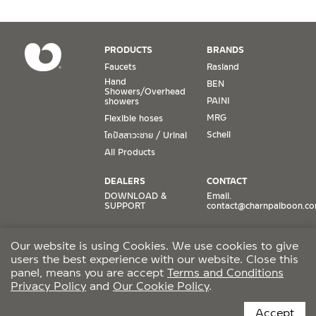
Conditions for Product Warranty
1. A proof of purchase, or seller’s receipt, shall be required
PRODUCTS
BRANDS
to validate product warranty which will be checked against
Faucets
Rasland
the date of purchase. In the absence of such proof of
Hand
BEN
purchase, no warranty claims can be made.
Showers/Overhead
PAINI
showers
MRG
Flexible hoses
2. To be eligible for warranty claims, a product must be in
its proper working condition. If defects such as dents,
Schell
โถปัสสาวะชาย / Urinal
cracks, or impact breakage are evident, or its overall
All Products
condition is that of a non-working item, then warranty shall
be voided.
DEALERS
CONTACT
DOWNLOAD &
Email.
SUPPORT
contact@charnpaiboon.c
3. Warranty shall apply only to the part(s) expressly
specified on the warranty card. For example, a faucet may
ONLINE STORES
SOCIAL MEDIA
be guaranteed against it having faulty valves or dripping.
Our website is using Cookies. We use cookies to give
Lazada
TikTok
Therefore, the warranty shall include no further than the
users the best experience with our website. Close this
Shopee
Facebook
replacement of such a part.
panel, means you are accept
Terms and Conditions
Privacy Policy
and
Our Cookie Policy
.
CCTV POLICY
4. In the case a whole-product replacement is in order, the
Accept
Company shall not be responsible for providing