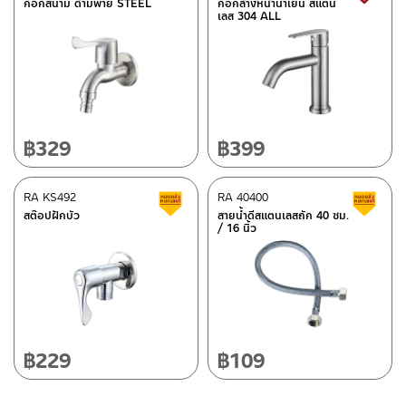
–
ซื้อสินค้าชิ้นนี้บน Shopee
>>
Click Here
<<
ก็อกสนาม ด้ามพาย STEEL
ก็อกล้างหน้าน้ำเย็น สแตน
เลส 304 ALL
–
ซื้อสินค้าชิ้นนี้บน Lazada
>>
Click Here
<<
ติดต่อพนักงานขาย / Contact Sales Staff
After Sales Service Center – Bangkok
Tel: 02-285-5795
LINE:
@charnpaiboon.sales
662/61-62 Rama 3 Road, Bangpongpang, Yannawa,
Bangkok 10120
Tel: 02-358-0080 / 080-075-8668 / 091-545-0556
฿
329
฿
399
After Sales Service Center
RA KS492
Chiangmai
RA 40400
Clearance sale
C
สต๊อปฝักบัว
สายน้ำดีสแตนเลสถัก 40 ซม.
/ 16 นิ้ว
118/33 Onsirin M.8, Sunpuloey, Doysaked, Chaingmai 50220
ติดต่อ ชาญไพบูลย์ / Contact Us
Click Here
Tel: 080-075-2626
Operating Time
Monday – Friday 8:30-17:30 hrs.
Saturday 8:30-15:00 hrs.
฿
229
฿
109
Closed on Sunday and Special / Public Holidays