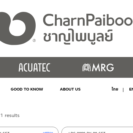
GOOD TO KNOW
ABOUT US
ไทย
E
MY ACCOUNT
Sorted
1 results
by
latest