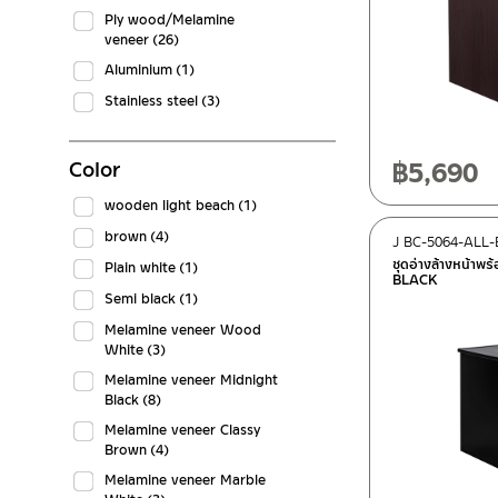
Ply wood/Melamine
veneer
(26)
Aluminium
(1)
Stainless steel
(3)
฿
5,690
Color
wooden light beach
(1)
brown
(4)
J BC-5064-ALL
ชุดอ่างล้างหน้าพร
Plain white
(1)
BLACK
Semi black
(1)
Melamine veneer Wood
White
(3)
Melamine veneer Midnight
Black
(8)
Melamine veneer Classy
Brown
(4)
Melamine veneer Marble