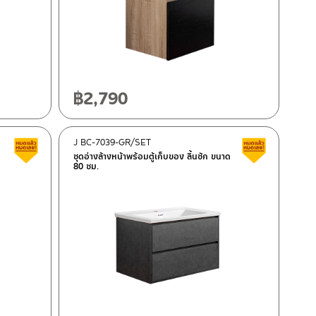
฿
2,790
J BC-7039-GR/SET
Clearance sale
Clearance 
ชุดอ่างล้างหน้าพร้อมตู้เก็บของ ลิ้นชัก ขนาด
80 ซม.