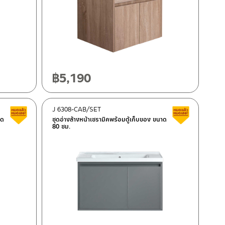
฿
5,190
J 6308-CAB/SET
Clearance sale
Clearance 
าด
ชุดอ่างล้างหน้าเซรามิคพร้อมตู้เก็บของ ขนาด
80 ซม.