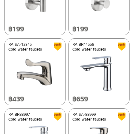
฿
199
฿
199
RA SA-12345
RA BR44556
Clearance sale
Cold water faucets
Cold water faucets
฿
439
฿
659
RA BR88997
RA SA-88999
Clearance sale
Cold water faucets
Cold water faucets