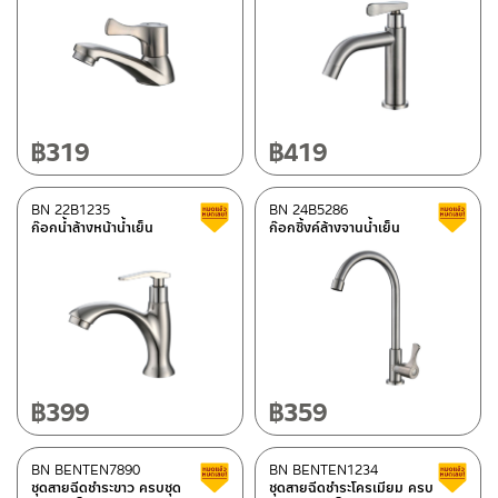
฿
319
฿
419
BN 22B1235
BN 24B5286
Clearance sale
ก๊อกน้ำล้างหน้าน้ำเย็น
ก๊อกซิ้งค์ล้างจานน้ำเย็น
฿
399
฿
359
BN BENTEN7890
BN BENTEN1234
Clearance sale
ชุดสายฉีดชำระขาว ครบชุด
ชุดสายฉีดชำระโครเมียม ครบ