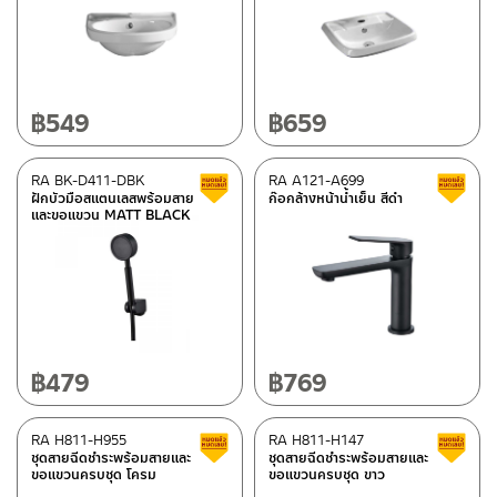
Flexible hoses
(13)
Bidet sprayers
(32)
Urinal pans
(1)
฿
549
฿
659
Floor Drainers
(17)
Valve
(56)
Mirrors
(3)
RA BK-D411-DBK
RA A121-A699
Clearance sale
ฝักบัวมือสแตนเลสพร้อมสาย
ก๊อกล้างหน้าน้ำเย็น สีดำ
Bathrooms accessories
(5)
และขอแขวน MATT BLACK
Rain Shower/Showerpipe
(23)
P-traps/Bottle traps
(9)
basin waste/bathtub waste
(7)
wall Concealed Valve
(1)
วาล์วขับล้างโถปัสสาวะชาย
(6)
฿
479
฿
769
Mirror furniture set
(15)
RA H811-H955
RA H811-H147
Clearance sale
Material
ชุดสายฉีดชำระพร้อมสายและ
ชุดสายฉีดชำระพร้อมสายและ
ขอแขวนครบชุด โครม
ขอแขวนครบชุด ขาว
สแตนเลส เกรด 304
(20)