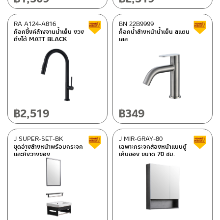
RA A124-A816
BN 22B9999
Clearance sale
ก๊อกซิ้งค์ล้างจานน้ำเย็น งวง
ก็อกน้ำล้างหน้าน้ำเย็น สแตน
ดึงได้ MATT BLACK
เลส
฿
2,519
฿
349
J SUPER-SET-BK
J MIR-GRAY-80
Clearance sale
ชุดอ่างล้างหน้าพร้อมกระจก
เฉพาะกระจกส่องหน้าแบบตู้
และหิ้งวางของ
เก็บของ ขนาด 70 ซม.