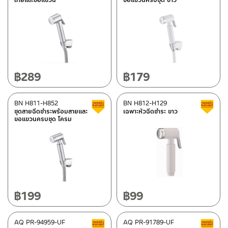
Color
Gun gray
(2)
Semi Black
(1)
brown
(7)
฿
289
฿
179
Plain white
(1)
Semi black
(1)
BN H811-H852
BN H812-H129
Clearance sale
Melamine veneer Wood White
(5)
ชุดสายฉีดชำระพร้อมสายและ
เฉพาะหัวฉีดชำระ ขาว
ขอแขวนครบชุด โครม
Melamine veneer Midnight Black
(9)
Melamine veneer Classy Brown
(5)
Melamine veneer Marble White
(4)
Melamine veneer Chocolate Brown
(6)
Stainless steel MATT
(147)
฿
199
฿
99
Stainless steel SHINY
(11)
Shiny chrome
(239)
AQ PR-94959-UF
AQ PR-91789-UF
Clearance sale