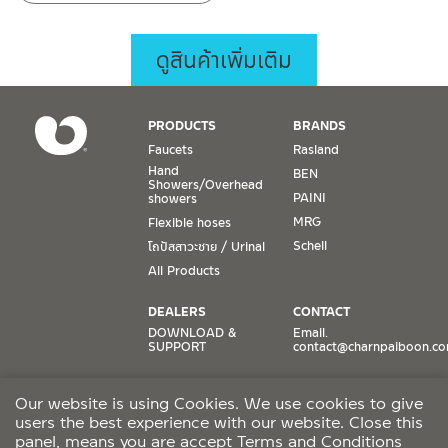
ดูสินค้าเพิ่มเติม
PRODUCTS
BRANDS
Faucets
Rasland
Hand
BEN
Showers/Overhead
PAINI
showers
MRG
Flexible hoses
Schell
โถปัสสาวะชาย / Urinal
All Products
DEALERS
CONTACT
DOWNLOAD &
Email.
SUPPORT
contact@charnpaiboon.c
ONLINE STORES
SOCIAL MEDIA
Our website is using Cookies. We use cookies to give
Lazada
TikTok
users the best experience with our website. Close this
Shopee
Facebook
panel, means you are accept
Terms and Conditions