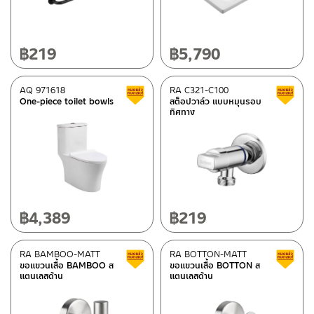
฿
219
฿
5,790
AQ 971618
RA C321-C100
Clearance sale
One-piece toilet bowls
สต็อปวาล์ว แบบหมุนรอบ
ทิศทาง
฿
4,389
฿
219
RA BAMBOO-MATT
RA BOTTON-MATT
Clearance sale
ขอแขวนเสื้อ BAMBOO ส
ขอแขวนเสื้อ BOTTON ส
แตนเลสด้าน
แตนเลสด้าน