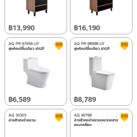
SCHELL
(2)
BEN
(93)
฿
13,990
฿
16,190
FORNARA
(1)
AQ PR-97656-UF
AQ PR-98998-UF
Clearance sale
สุขภัณฑ์ชิ้นเดียว ฝาUF
สุขภัณฑ์ชิ้นเดียว ฝาUF
Category
ก๊อกน้ำห้องครัว
(51)
Shower hose
(8)
Bathroom accessories
(106)
Hand Showers/Overhead showers
(64)
Faucets
(118)
฿
6,589
฿
8,789
Spare parts for sanitary wares
(1)
Toilet bowls/Sanitary wares
(44)
AQ 30303
AQ 40789
Clearance sale
wash basins furniture
(45)
อ่างล้างหน้าแขวน
อ่างล้างหน้าแขวนขนาดกลาง
แบบเหลี่ยม
Ceramic wash basin
(31)
Bath tubs
(6)