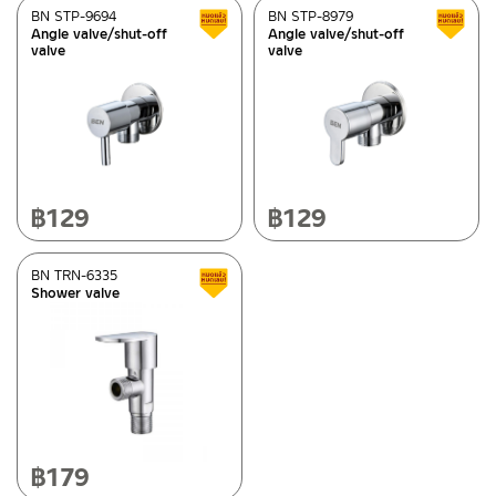
BN STP-9694
BN STP-8979
Clearance sale
Angle valve/shut-off
Angle valve/shut-off
valve
valve
฿
129
฿
129
BN TRN-6335
Clearance sale
Shower valve
฿
179