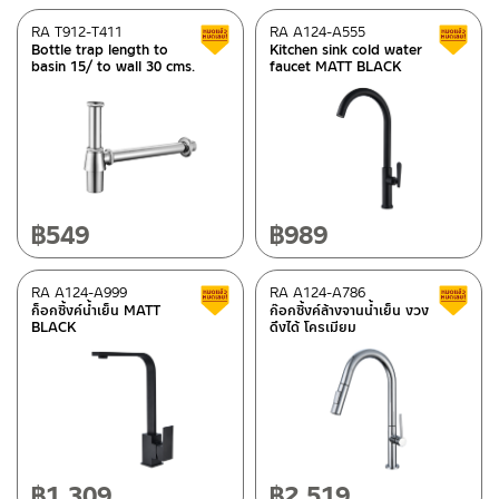
RA T912-T411
RA A124-A555
Clearance sale
Bottle trap length to
Kitchen sink cold water
basin 15/ to wall 30 cms.
faucet MATT BLACK
฿
549
฿
989
RA A124-A999
RA A124-A786
Clearance sale
ก็อกซิ้งค์น้ำเย็น MATT
ก๊อกซิ้งค์ล้างจานน้ำเย็น งวง
BLACK
ดึงได้ โครเมียม
฿
1,309
฿
2,519