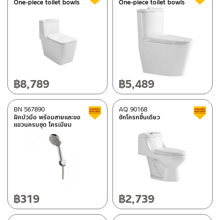
One-piece toilet bowls
One-piece toilet bowls
Aluminium
(1)
Black
(43)
Matt bronze
(5)
Gun metal
(1)
Gray
(12)
฿
8,789
฿
5,489
Golden
(29)
White
(114)
BN 567890
AQ 90168
Clearance sale
Rose gold
(12)
ฝักบัวมือ พร้อมสายและขอ
ชักโครกชิ้นเดียว
แขวนครบชุด โครเมียม
Type
BEN-fittings
(92)
FORNARA-fittings
(1)
ITALY MRG-fittings
(1)
฿
319
฿
2,739
PAINI-fittings
(23)