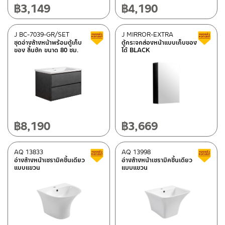
฿
3,149
฿
4,190
J BC-7039-GR/SET
J MIRROR-EXTRA
Clearance sale
ชุดอ่างล้างหน้าพร้อมตู้เก็บ
ตู้กระจกส่องหน้าแบบเก็บของ
ของ ลิ้นชัก ขนาด 80 ซม.
ได้ BLACK
฿
8,190
฿
3,669
AQ 13833
AQ 13998
Clearance sale
อ่างล้างหน้าเซรามิคชิ้นเดียว
อ่างล้างหน้าเซรามิคชิ้นเดียว
แบบแขวน
แบบแขวน