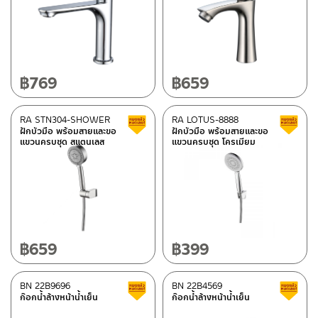
฿
769
฿
659
RA STN304-SHOWER
RA LOTUS-8888
Clearance sale
ฝักบัวมือ พร้อมสายและขอ
ฝักบัวมือ พร้อมสายและขอ
แขวนครบชุด สแตนเลส
แขวนครบชุด โครเมียม
฿
659
฿
399
BN 22B9696
BN 22B4569
Clearance sale
ก๊อกน้ำล้างหน้าน้ำเย็น
ก๊อกน้ำล้างหน้าน้ำเย็น