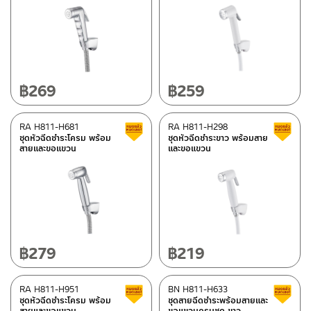
metal
(1)
Please look up from the details section
(109)
PE
(1)
Mirror
(3)
฿
269
฿
259
PVC
(7)
Coated ceramic
(84)
RA H811-H681
RA H811-H298
Clearance sale
ชุดหัวฉีดชำระโครม พร้อม
ชุดหัวฉีดชำระขาว พร้อมสาย
Ply wood/Melamine veneer
(37)
สายและขอแขวน
และขอแขวน
Acrylic/Fiber glass
(6)
Plastic ABS
(30)
Zinc
(76)
Aluminium
(10)
฿
279
฿
219
Stainless steel
(163)
Brass
(124)
RA H811-H951
BN H811-H633
Clearance sale
ชุดหัวฉีดชำระโครม พร้อม
ชุดสายฉีดชำระพร้อมสายและ
สายและขอแขวน
ขอแขวนครบชุด ขาว