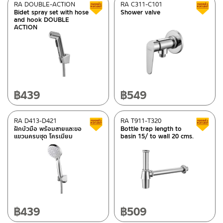
RA DOUBLE-ACTION
RA C311-C101
Clearance sale
Rasland-Accessories
(100)
Bidet spray set with hose
Shower valve
and hook DOUBLE
Rasland-AQ2
(47)
ACTION
Rasland-AQ3
(31)
Rasland-fittings
(296)
Rasland-Ware
(66)
Schell-fittings
(2)
฿
439
฿
549
Special tags
RA D413-D421
RA T911-T320
Clearance sale
ฝักบัวมือ พร้อมสายและขอ
Bottle trap length to
OVO COLLECTION
(1)
แขวนครบชุด โครเมียม
basin 15/ to wall 20 cms.
MATT GOLD COLLECTION
(26)
REVERSE COLLECTION
(36)
In stock
฿
439
฿
509