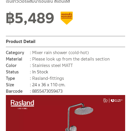
เรนชาวเวอร์ผสมน้ำร้อนเย็น สแตนเลส
฿
5,489
Clearance sale
Product Detail
Category
Mixer rain shower (cold-hot)
Material
Please look up from the details section
Color
Stainless steel MATT
Status
In Stock
Type
Rasland-fittings
Size
24 x 36 x 110 cm.
Barcode
8855473059473
Video
Player