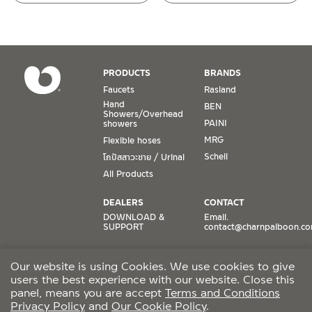
Conditions for Product Warranty
1. A proof of purchase, or seller’s receipt, shall be required
PRODUCTS
BRANDS
to validate product warranty which will be checked against
Faucets
Rasland
the date of purchase. In the absence of such proof of
Hand
BEN
purchase, no warranty claims can be made.
Showers/Overhead
PAINI
showers
MRG
Flexible hoses
2. To be eligible for warranty claims, a product must be in
its proper working condition. If defects such as dents,
Schell
โถปัสสาวะชาย / Urinal
cracks, or impact breakage are evident, or its overall
All Products
condition is that of a non-working item, then warranty shall
be voided.
DEALERS
CONTACT
DOWNLOAD &
Email.
SUPPORT
contact@charnpaiboon.c
3. Warranty shall apply only to the part(s) expressly
specified on the warranty card. For example, a faucet may
ONLINE STORES
SOCIAL MEDIA
be guaranteed against it having faulty valves or dripping.
Our website is using Cookies. We use cookies to give
Lazada
TikTok
Therefore, the warranty shall include no further than the
users the best experience with our website. Close this
Shopee
Facebook
replacement of such a part.
panel, means you are accept
Terms and Conditions
Privacy Policy
and
Our Cookie Policy
.