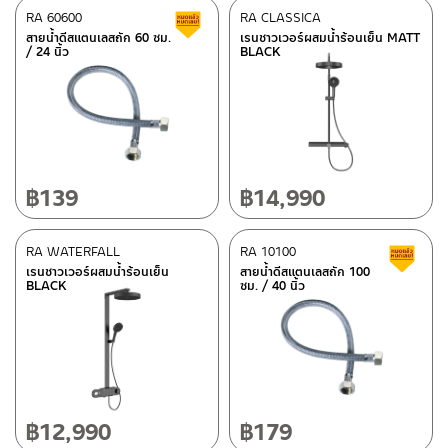
เป็น4ทิศทางต่อ 1 ปุ่ม ให้น้ำไหลเป็นฝอยละเอียดอ่อนนุ่ม ครอบคลุมทั่ว
ผลิตจากสแตนเลส
RA 60600
RA CLASSICA
Clearance sale
ตัว ในขณะเปิดน้ำ และ ฝักบัวมือ ปรับฟังชั่น ได้ 5 ระบบ ผลิตจากสแตน
–
ซื้อสินค้าชิ้นนี้บน Shopee
>>
Click Here
<<
สายน้ำดีสแตนเลสถัก 60 ซม.
เรนชาวเวอร์ผสมน้ำร้อนเย็น MATT
เลส เกรด 304 ด้าน ปุ่มยางกำจัดตะกรันที่อุดตันออกได้ง่าย เพียงใช้นิ้วถู
/ 24 นิ้ว
BLACK
–
ซื้อสินค้าชิ้นนี้บน Lazada
>>
Click Here
<<
ขอแขวนบนราว
ท่อลอยสามารถปรับระดับสูง-ต่ำได้โดยใช้ตัวล๊อค ระหว่างท่อเพียงหมุน
ผลิตจากพลาสติก ABS
แล้วเลื่อนให้เหมาะสมตามความต้องการ ขอแขวนฝักบัวสามารถเลื่อน
ติดต่อพนักงานขาย / Contact Sales Staff
After Sales Service Center – Bangkok
ขึ้น-ลงได้เพียงใช้มือบีบเลื่อน ออกแบบให้เป็นรูปแบบร่วมสมัย ช่วยเพิ่ม
Tel: 02-285-5795
ประสบการณ์การอาบน้ำเหมือนอาบน้ำสายฝน และ ยังสามารถใช้ฝักบัว
LINE:
@charnpaiboon.sales
662/61-62 Rama 3 Road, Bangpongpang, Yannawa,
มือ ในการชำระล้างในจุดที่ต้องการ เพื่อเป็นการยืนยันความคงทนของ
Bangkok 10120
วาล์วน้ำ จึงกล้ารับประกัน 10 ปี เต็ม
Tel: 02-358-0080 / 080-075-8668 / 091-545-0556
฿
139
฿
14,990
After Sales Service Center
RA WATERFALL
Chiangmai
RA 10100
C
เรนชาวเวอร์ผสมน้ำร้อนเย็น
สายน้ำดีสแตนเลสถัก 100
BLACK
ซม. / 40 นิ้ว
118/33 Onsirin M.8, Sunpuloey, Doysaked, Chaingmai 50220
ติดต่อ ชาญไพบูลย์ / Contact Us
Click Here
Tel: 080-075-2626
Operating Time
Monday – Friday 8:30-17:30 hrs.
Saturday 8:30-15:00 hrs.
฿
12,990
฿
179
Closed on Sunday and Special / Public Holidays