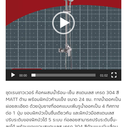
00:00
01:02
ชุดเรนชาวเวอร์ ก๊อกผสมน้ำร้อน-เย็น สแตนเลส เกรด 304 สี
MATT ด้าน พร้อมฝักบัวก้านแข็ง ขนาด 24 ซม. ทางน้ำออกเป็น
ฝอยละเอียด ด้วยปุ่มยางที่ออกแบบเพิ่มรูน้ำออกเป็น 4 ทิศทาง
ต่อ 1 ปุ่ม ขอบฝักบัวเป็นชิ้นเดียวกัน และฝักบัวมือสแตนเลส
ปรับระดับของฝักบัวได้ 5 ระบบ ท่อลอยสามารถปรับระดับขึ้น-
ลงได้ พร้อมขอแขวนสแตนเลส เกรด 304 สีด้านแบบบีบเลื่อน