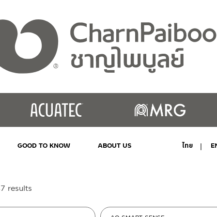
GOOD TO KNOW
ABOUT US
ไทย
E
MY ACCOUNT
Sorted
7 results
by
latest