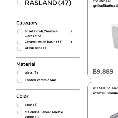
RASLAND
(47)
AQ SENSEI
สุขภัณฑ์ชิ้นเดียว
Category
Toilet bowls/Sanitary
wares
(15)
Ceramic wash basin
(31)
Urinal pans
(1)
Material
฿
9,889
glass
(3)
Coated ceramic
(44)
AQ SMOKY-002
อ่างล้างหน้าชามแก
Color
clear
(1)
Melamine veneer Marble
White
(1)