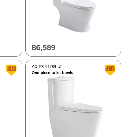
฿
6,589
AQ PR-91789-UF
Clearance sale
Clearance 
One-piece toilet bowls