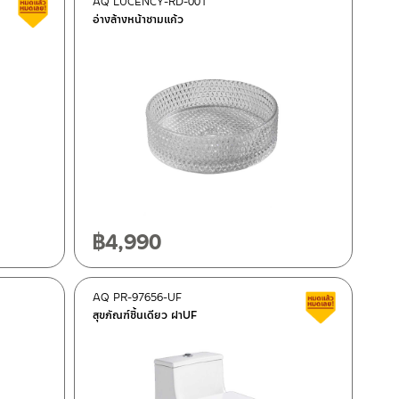
AQ LUCENCY-RD-001
Clearance sale
อ่างล้างหน้าชามแก้ว
฿
4,990
AQ PR-97656-UF
Clearance 
สุขภัณฑ์ชิ้นเดียว ฝาUF