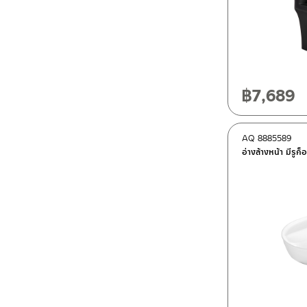
฿
7,689
AQ 8885589
อ่างล้างหน้า มีรูก็