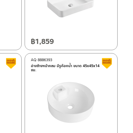
฿
1,859
AQ 8886393
Clearance sale
Clearance 
อ่างล้างหน้ากลม มีรูก๊อกน้ำ ขนาด 45x45x14
ซม.