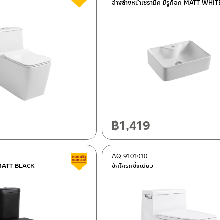
อ่างล้างหน้าเซรามิค มีรูก็อก MATT WHIT
฿
1,419
K
AQ 9101010
Clearance sale
ว MATT BLACK
ชักโครกชิ้นเดียว