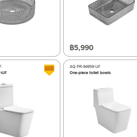
฿
5,990
F
AQ PR-94959-UF
Clearance sale
 ฝาUF
One-piece toilet bowls