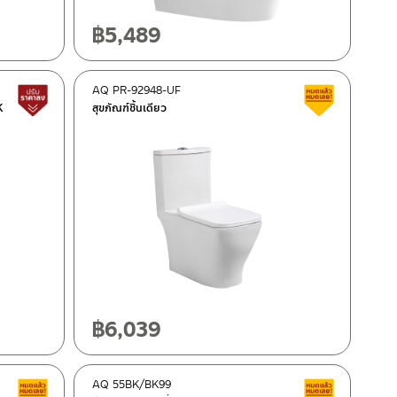
฿
5,489
AQ PR-92948-UF
Lower price tag
Clearance 
K
สุขภัณฑ์​ชิ้นเดียว
฿
6,039
AQ 55BK/BK99
Clearance sale
Clearance 