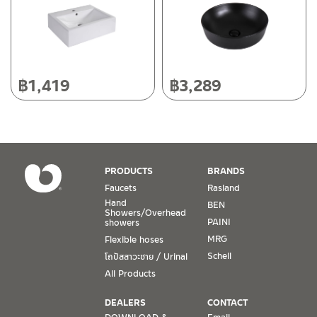
Tel: 080-075-2626
Operating Time
Monday – Friday 8:30-17:30 hrs.
Saturday 8:30-15:00 hrs.
฿
1,419
฿
3,289
Closed on Sunday and Special / Public Holidays
Conditions for Product Warranty
1. A proof of purchase, or seller’s receipt, shall be required
PRODUCTS
BRANDS
to validate product warranty which will be checked against
Faucets
Rasland
the date of purchase. In the absence of such proof of
Hand
BEN
purchase, no warranty claims can be made.
Showers/Overhead
PAINI
showers
MRG
Flexible hoses
2. To be eligible for warranty claims, a product must be in
its proper working condition. If defects such as dents,
Schell
โถปัสสาวะชาย / Urinal
cracks, or impact breakage are evident, or its overall
All Products
condition is that of a non-working item, then warranty shall
be voided.
DEALERS
CONTACT