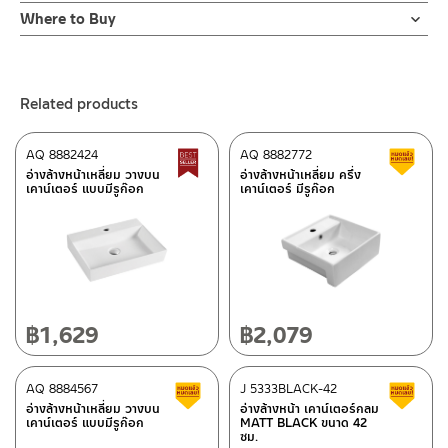
Online Platform
Where to Buy
– Email: contact@charnpaiboon.com
ร้านค้าตัวแทนจำหน่ายใกล้บ้านคุณ / Our Dealer
Click Here
– LINE: @Rasland
ร้านค้าออนไลน์ของชาญไพบูลย์ / Charnpaiboon Online Store
Related products
– Shopee
–
Lazada
AQ 8882424
AQ 8882772
Best seller
C
ติดต่อพนักงานขาย / Contact Sales Staff
อ่างล้างหน้าเหลี่ยม วางบน
อ่างล้างหน้าเหลี่ยม ครึ่ง
เคาน์เตอร์ แบบมีรูก๊อก
เคาน์เตอร์ มีรูก๊อก
Tel: 02-285-5795
LINE:
@charnpaiboon.sales
After Sales Service Center – Bangkok
662/61-62 Rama 3 Road, Bangpongpang, Yannawa,
Bangkok 10120
Tel: 02-358-0080 / 080-075-8668 / 091-545-0556
฿
1,629
฿
2,079
ติดต่อ ชาญไพบูลย์ / Contact Us
Click Here
After Sales Service Center
AQ 8884567
Chiangmai
J 5333BLACK-42
Clearance sale
C
อ่างล้างหน้าเหลี่ยม วางบน
อ่างล้างหน้า เคาน์เตอร์กลม
เคาน์เตอร์ แบบมีรูก๊อก
MATT BLACK ขนาด 42
118/33 Onsirin M.8, Sunpuloey, Doysaked, Chaingmai 50220
ซม.