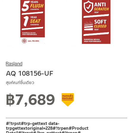
AQ 108156-UF
สุขภัณฑ์ชิ้นเดียว
฿
7,689
สินค้าลดราคา เคลียร์สต็อก
#!trpst#trp-gettext data-
trpgettextoriginal=228#!trpen#Product