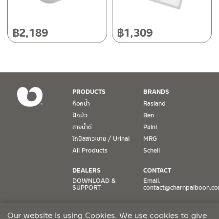
วันเสาร์ เวลา 8:30-15:00 น.
หยุดวันอาทิตย์ และวันหยุดนักขัตฤกษ์
฿
2,189
฿
1,309
เงื่อนไขการรับประกันสินค้า
1. การรับประกัน จะต้องมีหลักฐานการซื้อ หรือ ใบเสร็จ โดยทางบริษัทฯ
ขอตรวจสอบโดยนับวันซื้อขายเป็นสำคัญ ทางบริษัทฯ ไม่สามารถให้
เงื่อนไขการรับประกันสินค้าได้ หากไม่มีเอกสารดังกล่าว
PRODUCTS
BRANDS
ก๊อกน้ำ
Rasland
2. การรับประกันสินค้า จะรับประกันฉพาะสินค้าที่อยู่ในสภาพการใช้งาน
ฝักบัว
Ben
ปกติ หากมีตำหนิ ชำรุด ร้าว ตกพื้น หรือสภาพภายนอกอยู่ในสภาพที่ใช้
สายน้ำดี
Paini
งานไม่ได้ ทางบริษัทฯ ถือว่าไม่อยู่ในเงื่อนไขการรับประกัน
โถปัสสาวะชาย / Urinal
MRG
3. การรับประกันสินค้า จะรับประกันเฉพาะชิ้นส่วนที่แจ้ง เช่น ก๊อกน้ำ จะ
All Products
Schell
รับประกันเฉพาะวาล์วก๊อกน้ำไม่รั่วซึม ดังนั้นการรับประกันจะเป็นการ
เปลี่ยนเฉพาะชิ้นส่วนที่รับประกันนั้นๆ
DEALERS
CONTACT
DOWNLOAD &
Email.
SUPPORT
contact@charnpaiboon.c
4. ในกรณีที่ทางบริษัทฯ ต้องชดเชยสินค้าชิ้นใหม่ให้ลูกค้า ทางบริษัทฯ จะ
ไม่ได้จัดหาช่างในการติดตั้งใหม่ หรือจัดหาช่างในการรื้อถอนสินค้าที่เสีย
ONLINE STORES
SOCIAL MEDIA
หายให้กับลูกค้า หากมีวัสดุอุปกรณ์ที่เกี่ยวเนื่องกับสินค้าของบริษัทฯ ที่มี
Our website is using Cookies. We use cookies to give
Lazada
TikTok