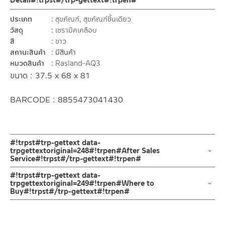
Detail#!trpst#/trp-gettext#!trpen#
ประเภท
สุขภัณฑ์
,
สุขภัณฑ์ชิ้นเดียว
วัสดุ
เซรามิคเคลือบ
สี
ขาว
สถานะสินค้า
มีสินค้า
หมวดสินค้า
Rasland-AQ3
ขนาด : 37.5 x 68 x 81
BARCODE : 8855473041430
#!trpst#trp-gettext data-
trpgettextoriginal=248#!trpen#After Sales
Service#!trpst#/trp-gettext#!trpen#
ช่องทางออนไลน์
#!trpst#trp-gettext data-
– Email: contact@charnpaiboon.com
trpgettextoriginal=249#!trpen#Where to
Buy#!trpst#/trp-gettext#!trpen#
– LINE: @Rasland
ร้านค้าตัวแทนจำหน่ายใกล้บ้านคุณ / Our Dealer
คลิกที่นี่