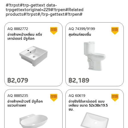
ร้านค้าออนไลน์ของชาญไพบูลย์ / Charnpaiboon Online Store
#!trpst#trp-gettext data-
– Shopee
trpgettextoriginal=229#!trpen#Related
–
Lazada
products#!trpst#/trp-gettext#!trpen#
ติดต่อพนักงานขาย / Contact Sales Staff
AQ 8882772
AQ 74399/9199
สินค้าลดราคา เคลียร์สต็อก
ส
โทร: 02-285-5795
อ่างล้างหน้าเหลี่ยม ครึ่ง
สุขภัณฑ์สองชิ้น
ศูนย์บริการและอะไหล่ กรุงเทพฯ
LINE:
@charnpaiboon.sales
เคาน์เตอร์ มีรูก๊อก
662/61-62 ถนน พระราม3 แขวงบางโพงพาง เขตยานนาวา กรุงเทพฯ
10120
โทร: 02-358-0080 / 080-075-8668 / 091-545-0556
ศูนย์บริการและอะไหล่
เชียงใหม่
฿
2,079
฿
2,189
ติดต่อ ชาญไพบูลย์ / Contact Us
คลิกที่นี่
118/33 โครงการอรสิริน ม.8 ต.สันปูเลย อ.ดอยสะเก็ด เชียงใหม่
50220
AQ 8885235
AQ 60619
สินค้าลดราคา เคลียร์สต็อก
ส
โทร: 080-075-2626
อ่างล้างหน้าวงรี มีรูก็อก
อ่างฝังใต้เคาน์เตอร์ แบบ
แขวนกำแพง
เหลี่ยม ขนาด 52x38x19.5
ซม.
วันและเวลาทำการ
วันจันทร์ – วันศุกร์ เวลา 8:30-17:30 น.