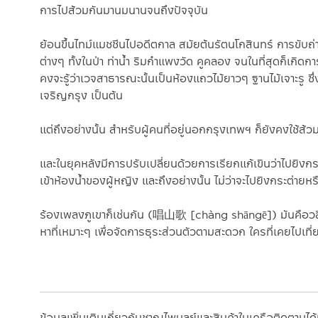
การไปส้วมกันมานมนานจนถึงปัจจุบัน
ย้อนขึ้นไทม์แมชชีนไปอดีตกาล สมัยต้นรัตนโกสินทร์ การขับถ
ต่างๆ ทั้งในป่า ท่าน้ำ ริมกำแพงวัด คูคลอง จนในที่สุดก็เ
คงจะรู้ว่าเวจสาธารณะนั้นเป็นห้องแถวไม้ยาวๆ ฐานไม้เจาะรู
เจริญกรุง เป็นต้น
แต่ถึงอย่างนั้น สำหรับผู้คนที่อยู่นอกกรุงเทพฯ ก็ยังคงใช้ส
และในยุคหลังมีการปรับเปลี่ยนด้วยการเรียกแก้เขินว่าไปยิงกร
เข้าห้องน้ำของผู้หญิง และถึงอย่างนั้น ไม่ว่าจะไปยิงกระต่า
ร้องเพลงภูเขาก็เช่นกัน (
唱山歌 [chàng shāngē]) มันคือ
ว
หาที่เหมาะๆ เพื่อจัดการธุระส่วนตัวตามสะดวก ใครที่เคยไปเท
ข้อมูลเพิ่มเติมเกี่ยวกับชาญไพบูลย์และสินค้าในเครือติดตามได้ท