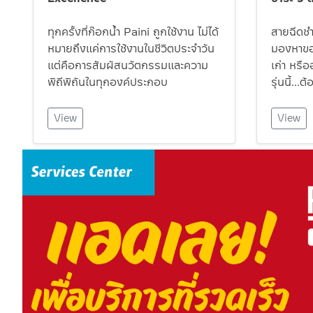
ทุกครั้งที่ก๊อกน้ำ Paini ถูกใช้งาน ไม่ได้
สายฉีดชำร
หมายถึงแค่การใช้งานในชีวิตประจำวัน
มองหาของ
แต่คือการสัมผัสนวัตกรรมและความ
เก่า หรื
พิถีพิถันในทุกองค์ประกอบ
รุ่นนี้…ต้
View
View