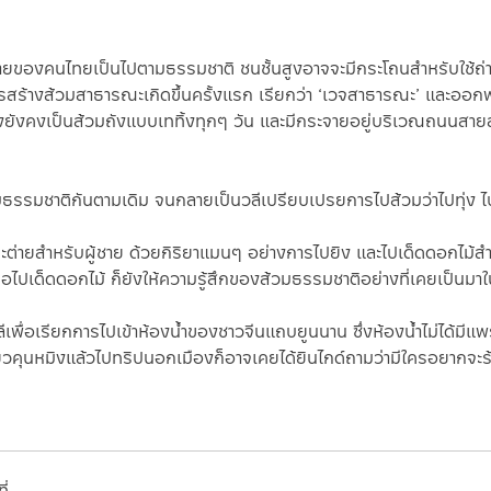
่ายของคนไทยเป็นไปตามธรรมชาติ ชนชั้นสูงอาจจะมีกระโถนสำหรับใช้ถ่าย
กิดการสร้างส้วมสาธารณะเกิดขึ้นครั้งแรก เรียกว่า ‘เวจสาธารณะ’ และ
 ซึ่งยังคงเป็นส้วมถังแบบเททิ้งทุกๆ วัน และมีกระจายอยู่บริเวณถนน
้วมธรรมชาติกันตามเดิม จนกลายเป็นวลีเปรียบเปรยการไปส้วมว่าไปทุ่ง ไป
ะต่ายสำหรับผู้ชาย ด้วยกิริยาแมนๆ อย่างการไปยิง และไปเด็ดดอกไม้สำหร
ยหรือไปเด็ดดอกไม้ ก็ยังให้ความรู้สึกของส้วมธรรมชาติอย่างที่เคยเป็น
ลีเพื่อเรียกการไปเข้าห้องน้ำของชาวจีนแถบยูนนาน ซึ่งห้องน้ำไม่ได้มีแ
ี่ยวคุนหมิงแล้วไปทริปนอกเมืองก็อาจเคยได้ยินไกด์ถามว่ามีใครอยากจะ
ี่