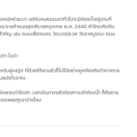
หนักถ่ายเบา แต่กับคนธรรมดาทั่วไปจะมีห้องน้ำอยู่ตามที่
ออกพระราชกำหนดสุขาภิบาลกรุงเทพ พ.ศ. 2440 ถ้าใครเกิดทัน
สายสำคัญ เช่น ถนนเฟื่องนคร วัดบวรนิเวศ วัดราชบูรณะ ถนน
ท่า ไปป่า
ับผู้หญิง ที่ด้วยกิริยาแล้วก็ไปได้อย่างถูกต้องกับท่าทางการ
มาในสมัยโบราณ
พร่หลายเท่าใดนัก เวลาเดินทางแล้วต้องการเข้าห้องน้ำ ก็คือการ
ร้องเพลงภูเขาบ้างไหม