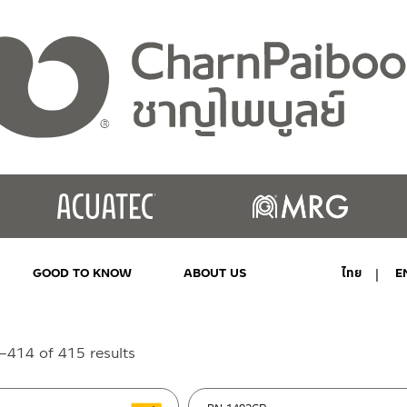
GOOD TO KNOW
ABOUT US
ไทย
E
MY ACCOUNT
Sorted
414 of 415 results
by
latest