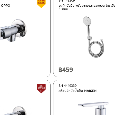
BN 1482CR
Clearance sale
็น OPPO
ชุดฝักบัวมือ พร้อมสายและขอแขวน โครเมี
5 ระบบ
฿
459
BN 4449339
Lower price tag
G
สต็อปฝักบัวน้ำเย็น MAISEN