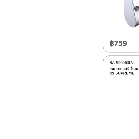
฿
759
RA 956563LV
เรนชาวเวอร์น้ำอุ่
ชุด SUPREME