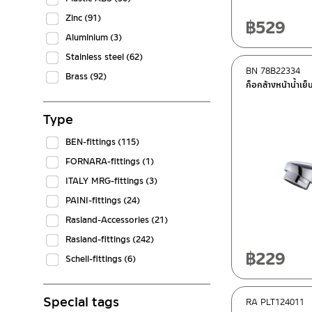
Zinc
(91)
฿
529
Aluminium
(3)
Stainless steel
(62)
BN 78B22334
Brass
(92)
ก็อกล้างหน้าน้ำเ
Type
BEN-fittings
(115)
FORNARA-fittings
(1)
ITALY MRG-fittings
(3)
PAINI-fittings
(24)
Rasland-Accessories
(21)
Rasland-fittings
(242)
฿
229
Schell-fittings
(6)
Special tags
RA PLT124011