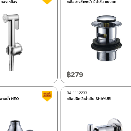
ดทองเหลือง
สะดืออ่างล้างหน้า มีน้ำล้น แบบกด
฿
279
RA 1112233
Clearance sale
็นอาบน้ำ NEO
สต็อปฝักบัวน้ำเย็น SHAYUBI