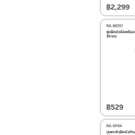
฿
2,299
RA 66551
ชุดฝักบัวมือพร้
3ระบบ
฿
529
RA KP04
เฉพาะหัวฝักบัวก้