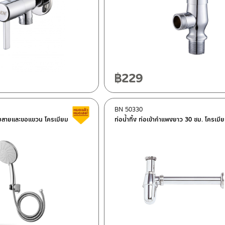
฿
229
BN 50330
Clearance sale
อมสายและขอแขวน โครเมียม
ท่อน้ำทิ้ง ท่อเข้ากำแพงยาว 30 ซม. โครเมี