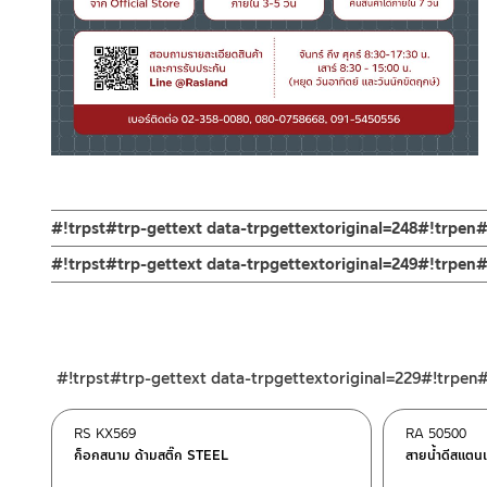
#!trpst#trp-gettext data-trpgettextoriginal=248#!trpen#
ช่องทางออนไลน์
#!trpst#trp-gettext data-trpgettextoriginal=249#!trpe
– Email: contact@charnpaiboon.com
ร้านค้าตัวแทนจำหน่ายใกล้บ้านคุณ / Our Dealer
คลิกที่นี่
– LINE: @Rasland
ร้านค้าออนไลน์ของชาญไพบูลย์ / Charnpaiboon Online Store
– Shopee
#!trpst#trp-gettext data-trpgettextoriginal=229#!trpen
–
Lazada
–
ซื้อสินค้าชิ้นนี้บน Shopee
>>
คลิกที่นี่
<<
RS KX569
RA 50500
–
ซื้อสินค้าชิ้นนี้บน Lazada
>>
คลิกที่นี่
<<
ก็อกสนาม ด้ามสติ๊ก STEEL
สายน้ำดีสแตนเ