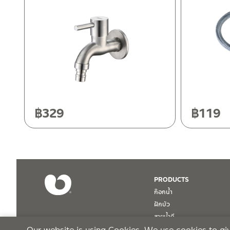
ติดต่อพนักงานขาย / Contact Sales Staff
ศูนย์บริการและอะไหล่ กรุงเทพฯ
โทร: 02-285-5795
LINE:
@charnpaiboon.sales
662/61-62 ถนน พระราม3 แขวงบางโพงพาง เขตยานนาวา กรุงเทพ
โทร: 02-358-0080 / 080-075-8668 / 091-545-0556
ศูนย์บริการและอะไหล่
เชียงใหม่
118/33 โครงการอรสิริน ม.8 ต.สันปูเลย อ.ดอยสะเก็ด เชียงใหม่ 502
โทร: 080-075-2626
฿
329
฿
119
ติดต่อ ชาญไพบูลย์ / Contact Us
คลิกที่นี่
วันและเวลาทำการ
วันจันทร์ – วันศุกร์ เวลา 8:30-17:30 น.
วันเสาร์ เวลา 8:30-15:00 น.
หยุดวันอาทิตย์ และวันหยุดนักขัตฤกษ์
PRODUCTS
ก๊อกน้ำ
เงื่อนไขการรับประกันสินค้า
ฝักบัว
สายน้ำดี
1. การรับประกัน จะต้องมีหลักฐานการซื้อ หรือ ใบเสร็จ โดยทางบริษั
Our website is using Cookies. We use cookies to giv
โถปัสสาวะชาย / Urinal