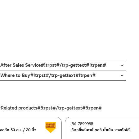
After Sales Service#!trpst#/trp-gettext#!trpen#
n#Where to Buy#!trpst#/trp-gettext#!trpen#
#Related products#!trpst#/trp-gettext#!trpen#
RA 7899988
สินค้าลดราคา เคลียร์สต็อก
ลสถัก 50 ซม. / 20 นิ้ว
ก็อกซิ้งค์เคาน์เตอร์ น้ำเย็น งวงดัดได้