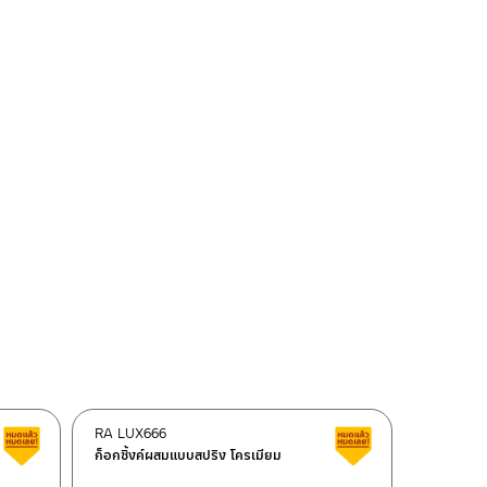
RA LUX666
สินค้าลดราคา เคลียร์สต็อก
สินค้าลดราคา เคลี
ก็อกซิ้งค์ผสมแบบสปริง โครเมียม