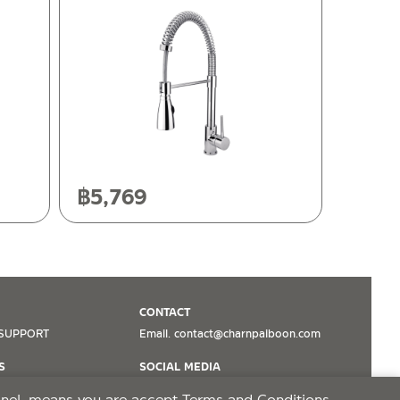
฿
5,769
CONTACT
SUPPORT
Email. contact@charnpaiboon.com
S
SOCIAL MEDIA
TikTok
panel, means you are accept
Terms and Conditions