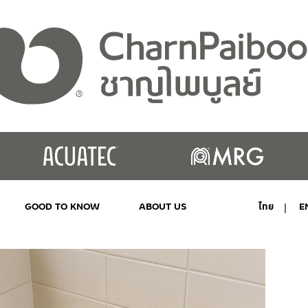
GOOD TO KNOW
ABOUT US
ไทย
E
MY ACCOUNT