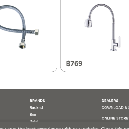
ฯ 10120
20
฿
769
BRANDS
DEALERS
Rasland
DOWNLOAD & 
Ben
ONLINE STORE
Paini
Lazada
ทฯ ขอตรวจสอบโดยนับวันซื้อขายเป็นสำคัญ ทางบริษัทฯ ไม่สามารถให้
e users the best experience with our website. Close this 
MRG