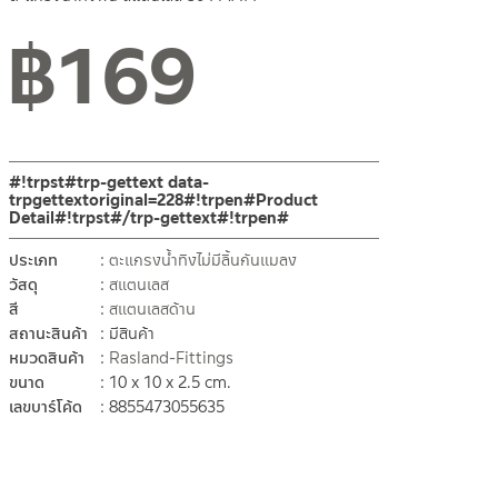
฿
169
สถานะสินค้าขายปกติ
#!trpst#trp-gettext data-
trpgettextoriginal=228#!trpen#Product
Detail#!trpst#/trp-gettext#!trpen#
ประเภท
ตะแกรงน้ำทิงไม่มีลิ้นกันแมลง
วัสดุ
สแตนเลส
สี
สแตนเลสด้าน
สถานะสินค้า
มีสินค้า
หมวดสินค้า
Rasland-Fittings
ขนาด
10 x 10 x 2.5 cm.
เลขบาร์โค้ด
8855473055635