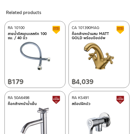
3. ห้ามใช้สารเคมีที่มีฤทธิ์เป็นกรด ในการทำความสะอาด เนื่องจากผิว
หากตรวจพบเศษละอองต่างๆในสินค้า จะไม่อยู่ในเงื่อนไขการรับประกัน
ของสินค้าจะเสียหายได้
ร้านค้าออนไลน์ของชาญไพบูลย์ / Charnpaiboon Online Store
Related products
4. ห้ามใช้แปรง วัสดุแข็ง หยาบ ห้ามใช้ฝอยขัดทำความสะอาด ขัดหรือถู
– Shopee
บนตัวสินค้า ซึ่งจะสร้างความเสียหายให้เกิดขึ้นกับผิวของสินค้าได้
–
Lazada
RA 10100
CA 101390MAG
Clearance sale
C
–
ซื้อสินค้าชิ้นนี้บน Shopee
>>
Click Here
<<
สายน้ำดีสแตนเลสถัก 100
ก็อกล้างหน้าผสม MATT
ซม. / 40 นิ้ว
GOLD พร้อมป๊อปอัพ
–
ซื้อสินค้าชิ้นนี้บน Lazada
>>
Click Here
<<
ติดต่อพนักงานขาย / Contact Sales Staff
After Sales Service Center – Bangkok
Tel: 02-285-5795
LINE:
@charnpaiboon.sales
662/61-62 Rama 3 Road, Bangpongpang, Yannawa,
Bangkok 10120
Tel: 02-358-0080 / 080-075-8668 / 091-545-0556
฿
179
฿
4,039
After Sales Service Center
RA 50A6498
Chiangmai
RA KS491
Lower price tag
L
ก็อกล้างหน้าน้ำเย็น
สต๊อปฝักบัว
118/33 Onsirin M.8, Sunpuloey, Doysaked, Chaingmai 50220
ติดต่อ ชาญไพบูลย์ / Contact Us
Click Here
Tel: 080-075-2626