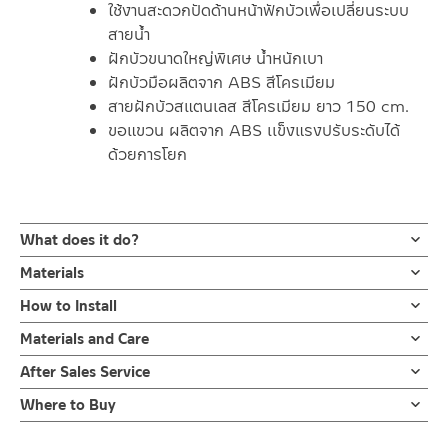
ใช้งานสะดวกปัดด้านหน้าฟักบัวเพื่อเปลี่ยนระบบ
สายน้ำ
ฝักบัวขนาดใหญ่พิเศษ น้ำหนักเบา
ฝักบัวมือผลิตจาก ABS สีโครเมียม
สายฝักบัวสแตนเลส สีโครเมียม ยาว 150 cm.
ขอแขวน ผลิตจาก ABS เเข็งแรงปรับระดับได้
ด้วยการโยก
What does it do?
ชุดฝักบัวมือพร้อมสายและขอแขวน โครเมียม RA D414-D7899
Materials
ฝักบัวดีไซน์สวย สุดพรีเมียมในชุดมีฝักบัวมือแบบถือ 5 ระบบ ละอองฝน
หัวฝักบัว ผลิตจาก ABS
How to Install
แบบเบาสบาย /สเปรย์ตรงกลาง
/สายน้ำออกแบบ 2 วง /สายน้ำฟูแรงสะใจ/ สเปรย์ละอองสายฝน
ข้อแนะนำในการติดตั้ง
สำหรับ การติดตั้ง ก๊อกน้ำ วาล์วเปิดปิดน้ำ
Materials and Care
สายฝักบัวสแตนเลส สีโครเมียม
ผลิตจาก ABS กระจายน้ำได้ดีกดปุ่มเพื่อเปลี่ยนสายน้ำ ใช้งานสะดวก
ฝักบัว และ ชุดสายฉีดชำระ
คำแนะนำในการดูแลรักษาผลิตภัณฑ์
เป็นฝักบัวขนาดใหญ่พิเศษ น้ำหนักเบา สายฝักบัวสแตนเลสสีโครเมียม
After Sales Service
สำหรับการติดตั้งใหม่ ให้ไล่ฝุ่น เศษทราย เศษท่อ ออกจากท่อน้ำก่อนติด
ขอแขวนสีโครเมียม ผลิตจาก ABS
1. ไม่ทำสินค้าให้เกิดความเสียหายอื่น ๆ นอกจากการใช้งานปกติ เช่นไม่
ความยาว 150 ซม เหมาะสมกับการใช้งาน เเละขอแขวนผลิตจาก ABS
ตั้งสินค้า โดยปล่อยน้ำให้ไหลออกจากท่อนาน 1 นาที
Online Platform
Where to Buy
ทำตก ไม่งัดหรือโยกสินค้าแรงๆ
เเข็งแรง
เพื่อให้แรงน้ำพัดพาเศษละอองต่างๆ ออกจากท่อน้ำ มิเช่นนั้นสิ่งสกปรก
– Email: contact@charnpaiboon.com
2. ทำความสะอาดสินค้าโดยการใช้ผ้านุ่มๆชุบน้ำหมาดๆแล้วเช็ดให้แห้ง
ร้านค้าตัวแทนจำหน่ายใกล้บ้านคุณ / Our Dealer
Click Here
ปรับระดับได้ด้วยการโยก ขึ้น – ลง
จะเข้าไปภายในสินค้าและสร้างความเสียหายได้
– LINE: @Rasland