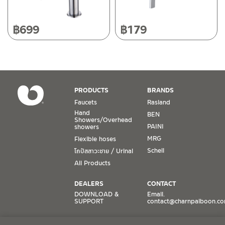
Operating Time
Monday – Friday 8:30-17:30 hrs.
Saturday 8:30-15:00 hrs.
฿
699
฿
179
Closed on Sunday and Special / Public Holidays
Conditions for Product Warranty
1. A proof of purchase, or seller’s receipt, shall be required
PRODUCTS
BRANDS
to validate product warranty which will be checked against
Faucets
Rasland
the date of purchase. In the absence of such proof of
Hand
BEN
purchase, no warranty claims can be made.
Showers/Overhead
PAINI
showers
MRG
Flexible hoses
2. To be eligible for warranty claims, a product must be in
its proper working condition. If defects such as dents,
Schell
โถปัสสาวะชาย / Urinal
cracks, or impact breakage are evident, or its overall
All Products
condition is that of a non-working item, then warranty shall
be voided.
DEALERS
CONTACT
DOWNLOAD &
Email.
SUPPORT
contact@charnpaiboon.c
3. Warranty shall apply only to the part(s) expressly
specified on the warranty card. For example, a faucet may
ONLINE STORES
SOCIAL MEDIA
be guaranteed against it having faulty valves or dripping.