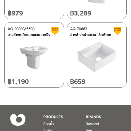
ศูนย์บริการและอะไหล่
เชียงใหม่
฿
979
฿
3,289
ติดต่อ ชาญไพบูลย์ / Contact Us
คลิกที่นี่
118/33 โครงการอรสิริน ม.8 ต.สันปูเลย อ.ดอยสะเก็ด เชียงใหม่
50220
AQ 20898/5598
AQ 70663
สินค้าลดราคา เคลียร์สต็อก
ส
โทร: 080-075-2626
อ่างล้างหน้าแบบแขวนขาครึ่ง
อ่างล้างหน้าแขวน เล็กพิเศษ
วันและเวลาทำการ
วันจันทร์ – วันศุกร์ เวลา 8:30-17:30 น.
วันเสาร์ เวลา 8:30-15:00 น.
หยุดวันอาทิตย์ และวันหยุดนักขัตฤกษ์
฿
1,190
฿
659
เงื่อนไขการรับประกันสินค้า
1. การรับประกัน จะต้องมีหลักฐานการซื้อ หรือ ใบเสร็จ โดยทางบริษัทฯ
ขอตรวจสอบโดยนับวันซื้อขายเป็นสำคัญ ทางบริษัทฯ ไม่สามารถให้
เงื่อนไขการรับประกันสินค้าได้ หากไม่มีเอกสารดังกล่าว
PRODUCTS
BRANDS
ก๊อกน้ำ
Rasland
2. การรับประกันสินค้า จะรับประกันฉพาะสินค้าที่อยู่ในสภาพการใช้งาน