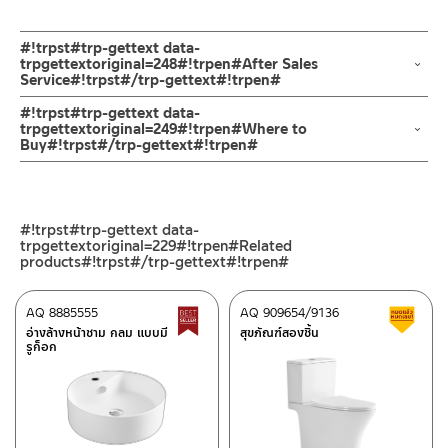
#!trpst#trp-gettext data-
trpgettextoriginal=248#!trpen#After Sales
Service#!trpst#/trp-gettext#!trpen#
ช่องทางออนไลน์
#!trpst#trp-gettext data-
– Email: contact@charnpaiboon.com
trpgettextoriginal=249#!trpen#Where to
Buy#!trpst#/trp-gettext#!trpen#
– LINE: @Rasland
ร้านค้าตัวแทนจำหน่ายใกล้บ้านคุณ / Our Dealer
คลิกที่นี่
ร้านค้าออนไลน์ของชาญไพบูลย์ / Charnpaiboon Online Store
#!trpst#trp-gettext data-
– Shopee
trpgettextoriginal=229#!trpen#Related
–
Lazada
products#!trpst#/trp-gettext#!trpen#
ติดต่อพนักงานขาย / Contact Sales Staff
AQ 8885555
AQ 909654/9136
Best Seller สินค้าขายดี
ส
โทร: 02-285-5795
อ่างล้างหน้าชาม กลม แบบมี
สุขภัณฑ์สองชิ้น
ศูนย์บริการและอะไหล่ กรุงเทพฯ
LINE:
@charnpaiboon.sales
รูก็อก
662/61-62 ถนน พระราม3 แขวงบางโพงพาง เขตยานนาวา กรุงเทพฯ
10120
โทร: 02-358-0080 / 080-075-8668 / 091-545-0556