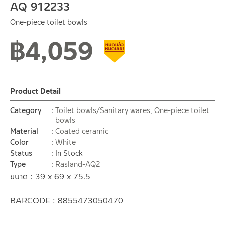
AQ 912233
One-piece toilet bowls
฿
4,059
Clearance sale
Product Detail
Category
Toilet bowls/Sanitary wares
,
One-piece toilet
bowls
Material
Coated ceramic
Color
White
Status
In Stock
Type
Rasland-AQ2
ขนาด : 39 x 69 x 75.5
BARCODE : 8855473050470