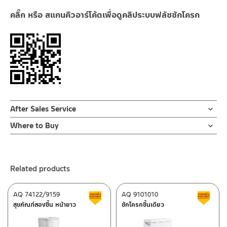
คลิ๊ก หรือ สแกนคิวอาร์โค้ดเพื่อดูคลิประบบฟลัชชักโครก
After Sales Service
Online Platform
Where to Buy
– Email: contact@charnpaiboon.com
ร้านค้าตัวแทนจำหน่ายใกล้บ้านคุณ / Our Dealer
Click Here
– LINE: @Rasland
ร้านค้าออนไลน์ของชาญไพบูลย์ / Charnpaiboon Online Store
Related products
– Shopee
–
Lazada
AQ 74122/9159
AQ 9101010
Clearance sale
C
ติดต่อพนักงานขาย / Contact Sales Staff
สุขภัณฑ์สองชิ้น หน้ายาว
ชักโครกชิ้นเดียว
Tel: 02-285-5795
LINE:
@charnpaiboon.sales