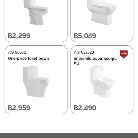
After Sales Service Center – Bangkok
662/61-62 Rama 3 Road, Bangpongpang, Yannawa,
Bangkok 10120
Tel: 02-358-0080 / 080-075-8668 / 091-545-0556
฿
2,299
฿
5,049
ติดต่อ ชาญไพบูลย์ / Contact Us
Click Here
After Sales Service Center
AQ 95632
Chiangmai
AQ 632323
L
One-piece toilet bowls
ชักโครกชิ้นเดียวสำหรับคุณ
หนู
118/33 Onsirin M.8, Sunpuloey, Doysaked, Chaingmai 50220
Tel: 080-075-2626
Operating Time
Monday – Friday 8:30-17:30 hrs.
Saturday 8:30-15:00 hrs.
฿
2,959
฿
2,490
Closed on Sunday and Special / Public Holidays
Conditions for Product Warranty