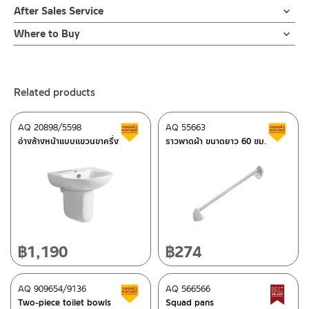
After Sales Service
Online Platform
Where to Buy
– Email: contact@charnpaiboon.com
ร้านค้าตัวแทนจำหน่ายใกล้บ้านคุณ / Our Dealer
Click Here
– LINE: @Rasland
ร้านค้าออนไลน์ของชาญไพบูลย์ / Charnpaiboon Online Store
Related products
– Shopee
–
Lazada
AQ 20898/5598
AQ 55663
Clearance sale
C
ติดต่อพนักงานขาย / Contact Sales Staff
อ่างล้างหน้าแบบแขวนขาครึ่ง
ราวพาดผ้า ขนาดยาว 60 ซม.
Tel: 02-285-5795
LINE:
@charnpaiboon.sales
After Sales Service Center – Bangkok
662/61-62 Rama 3 Road, Bangpongpang, Yannawa,
Bangkok 10120
Tel: 02-358-0080 / 080-075-8668 / 091-545-0556
฿
1,190
฿
274
ติดต่อ ชาญไพบูลย์ / Contact Us
Click Here
After Sales Service Center
AQ 909654/9136
Chiangmai
AQ 566566
Clearance sale
B
Two-piece toilet bowls
Squad pans