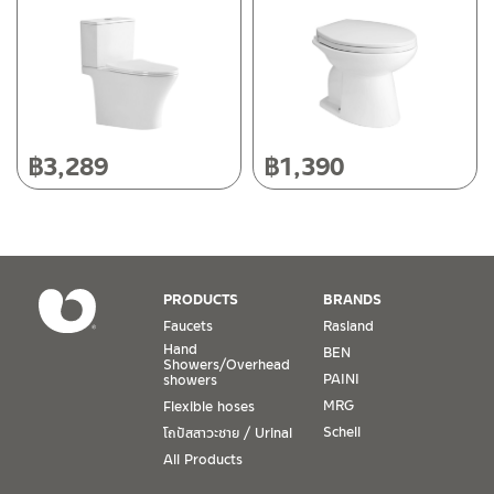
118/33 Onsirin M.8, Sunpuloey, Doysaked, Chaingmai 50220
Tel: 080-075-2626
Operating Time
Monday – Friday 8:30-17:30 hrs.
Saturday 8:30-15:00 hrs.
฿
3,289
฿
1,390
Closed on Sunday and Special / Public Holidays
Conditions for Product Warranty
1. A proof of purchase, or seller’s receipt, shall be required
PRODUCTS
BRANDS
to validate product warranty which will be checked against
Faucets
Rasland
the date of purchase. In the absence of such proof of
Hand
BEN
purchase, no warranty claims can be made.
Showers/Overhead
PAINI
showers
MRG
Flexible hoses
2. To be eligible for warranty claims, a product must be in
its proper working condition. If defects such as dents,
Schell
โถปัสสาวะชาย / Urinal
cracks, or impact breakage are evident, or its overall
All Products
condition is that of a non-working item, then warranty shall