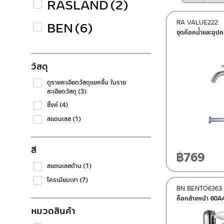
RASLAND
(2)
RA VALUE222
BEN
(6)
ชุดก๊อกน้ำและอุป
วัสดุ
ดูรายละเอียดวัสดุแยกชิ้น ในราย
ละเอียดวัสดุ
(3)
ซิ้งค์
(4)
สแตนเลส
(1)
สี
฿
769
สแตนเลสด้าน
(1)
โครเมียมเงา
(7)
BN BENTO6363
ก็อกล้างหน้า 60A
หมวดสินค้า