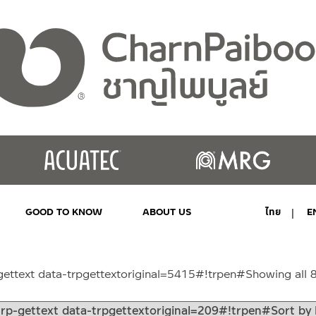
GOOD TO KNOW
ABOUT US
ไทย
E
MY ACCOUNT
gettext data-trpgettextoriginal=5415#!trpen#Showing all 8