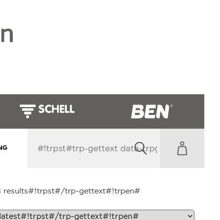
NG
#!trpst#trp-
 results#!trpst#/trp-gettext#!trpen#
gettext
data-