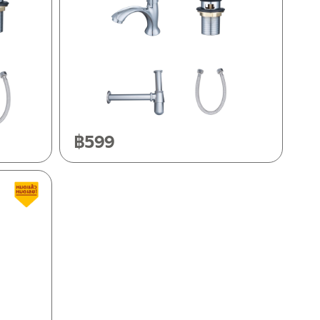
฿
599
สินค้าลดราคา เคลียร์สต็อก