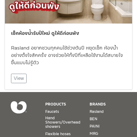
เช็กห้องน้ำรับปีใหม่ ดูให้ดีก่อนพัง
Rasland อยากชวนทุกคนใช้ช่วงต้นปี หยุดเช็ก ห้องน้ำ
อย่างตั้งใจสักครั้ง อาจช่วยให้ทั้งปีที่เหลือใช้งานได้สบายใจ
ขึ้นแบบไม่รู้ตัว
View
PRODUCTS
BRANDS
Faucets
Rasland
Hand
BEN
Showers/Overhead
PAINI
showers
MRG
Flexible hoses