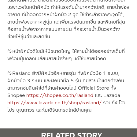
เฉพาะวงในหน้าฝักบัว ทำให้แรงดันน้ำมากกว่าปกติ, สายน้ำฟอง
อากาศ ที่น้ำออกจากหน้าฝักบัว 2 จุด ใช้ชำระล้างเฉพาะจุดได้,
สายน้ำฟองอากาศฟูนุ่ม แต่เพิ่มแรงดันมากขึ้น และพิเศษที่สุด
คือสายน้ำฟองอากาศแบบสายฝน ที่กระจายน้ำเป็นวงกว้าง
ช่วยให้ชุ่มฉ่ำและสดชื่น
💦
หน้าฝักบัวดีไซน์ให้มีขนาดใหญ่ ให้สายน้ำได้ออกอย่างเต็มที่
พร้อมปุ่มคลิกเปลี่ยนสายน้ำง่ายๆ แค่ใช้ปลายนิ้วกด
💦
Rasland ยังมีฝักบัวอีกหลายรุ่น ทั้งฝักบัวมือ 1 ระบบ,
ฝักบัวมือ 3 ระบบ และฝักบัวมือ 5 รุ่น ที่มีสายน้ำแตกต่างกัน
สามารถชมสินค้าได้ที่ร้านค้าออนไลน์ Official Store ทั้ง
Shopee
https://shopee.co.th/rasland
และ Lazada
https://www.lazada.co.th/shop/rasland/
รวมถึง โฮม
โปร บุญถาวร และโมเดิร์นเทรดใกล้บ้านคุณ
RELATED STORY