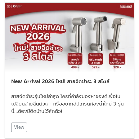
New Arrival 2026 ใหม่! สายฉีดชำระ 3 สไตล์
สายฉีดชำระรุ่นใหม่ล่าสุด ใครที่กำลังมองหาของดีเพื่อไป
เปลี่ยนสายฉีดตัวเก่า หรืออยากอัปเกรดห้องน้ำใหม่ 3 รุ่น
นี้…ต้องมีติดบ้านไว้สักตัว!
View