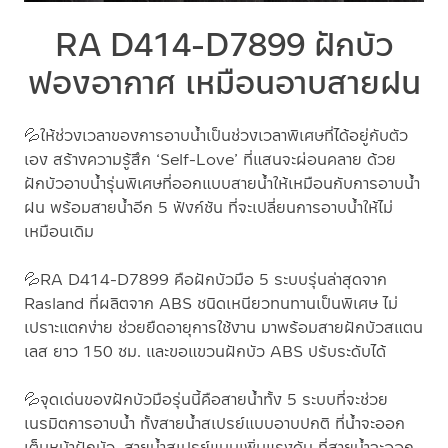
RA D414-D7899 ฝักบัว
ฟองอากาศ เหมือนอาบสายฝน
💦
ให้ช่วงเวลาของการอาบน้ำเป็นช่วงเวลาพิเศษที่ได้อยู่กับตัว
เอง สร้างความรู้สึก ‘Self-Love’ ที่แสนจะผ่อนคลาย ด้วย
ฝักบัวอาบน้ำรุ่นพิเศษที่ออกแบบสายน้ำให้เหมือนกับการอาบน้ำ
ฝน พร้อมสายน้ำอีก 5 ฟังก์ชัน ที่จะเปลี่ยนการอาบน้ำให้ไม่
เหมือนเดิม
💦
RA D414-D7899 คือฝักบัวมือ 5 ระบบรุ่นล่าสุดจาก
Rasland ที่ผลิตจาก ABS ชนิดเหนียวทนทานเป็นพิเศษ ไม่
เปราะแตกง่าย ช่วยยืดอายุการใช้งาน มาพร้อมสายฝักบัวสแตน
เลส ยาว 150 ซม. และขอแขวนฝักบัว ABS ปรับระดับได้
💦
จุดเด่นของฝักบัวมือรุ่นนี้คือสายน้ำทั้ง 5 ระบบที่จะช่วย
เนรมิตการอาบน้ำ ทั้งสายน้ำสเปรย์แบบอาบปกติ ที่น้ำจะออก
เต็มหน้าฝักบัว, สายน้ำสเปรย์แบบเพิ่มแรงดัน ที่สายน้ำจะออก