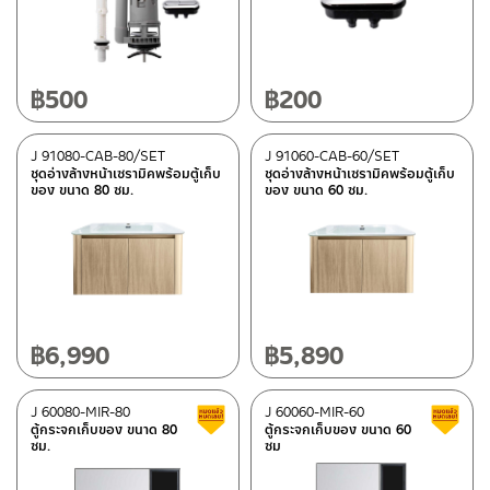
Category
Shower hose
(3)
Spare parts for sanitary wares
(2)
฿
500
฿
200
wash basins furniture
(6)
Mirror furniture set
(4)
J 91080-CAB-80/SET
J 91060-CAB-60/SET
ชุดอ่างล้างหน้าเซรามิคพร้อมตู้เก็บ
ชุดอ่างล้างหน้าเซรามิคพร้อมตู้เก็บ
ของ ขนาด 80 ซม.
ของ ขนาด 60 ซม.
Color
wooden light beach
(2)
brown
(8)
Shiny chrome
(3)
Gray
(1)
฿
6,990
฿
5,890
J 60080-MIR-80
J 60060-MIR-60
Clearance sale
Type
ตู้กระจกเก็บของ ขนาด 80
ตู้กระจกเก็บของ ขนาด 60
ซม.
ซม
ITALY MRG-fittings
(3)
Rasland-AQ2
(2)