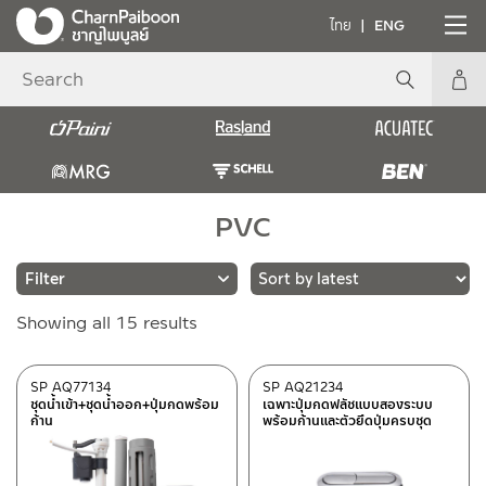
ไทย
ENG
PVC
Sorted
Showing all 15 results
Brands
by
latest
RASLAND
(12)
SP AQ77134
SP AQ21234
ชุดน้ำเข้า+ชุดน้ำออก+ปุ่มกดพร้อม
เฉพาะปุ่มกดฟลัชแบบสองระบบ
MRG
(3)
ก้าน
พร้อมก้านและตัวยึดปุ่มครบชุด