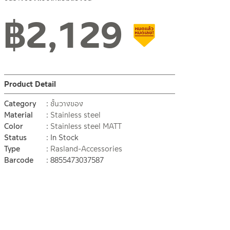
฿
2,129
Clearance sale
Product Detail
Category
ชั้นวางของ
Material
Stainless steel
Color
Stainless steel MATT
Status
In Stock
Type
Rasland-Accessories
Barcode
8855473037587