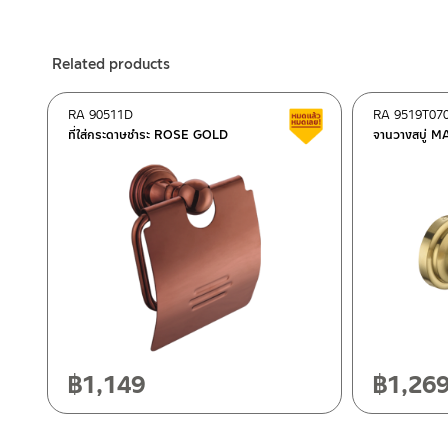
ร้านค้าออนไลน์ของชาญไพบูลย์ / Charnpaiboon Online Store
– Shopee
Related products
–
Lazada
ติดต่อพนักงานขาย / Contact Sales Staff
RA 90511D
RA 9519T07
Clearance sale
Tel: 02-285-5795
ที่ใส่กระดาษชำระ ROSE GOLD
จานวางสบู่ 
LINE:
@charnpaiboon.sales
After Sales Service Center – Bangkok
662/61-62 Rama 3 Road, Bangpongpang, Yannawa, Bangk
Tel: 02-358-0080 / 080-075-8668 / 091-545-0556
After Sales Service Center
Chiangmai
ติดต่อ ชาญไพบูลย์ / Contact Us
Click Here
118/33 Onsirin M.8, Sunpuloey, Doysaked, Chaingmai 5022
Tel: 080-075-2626
฿
1,149
฿
1,26
Operating Time