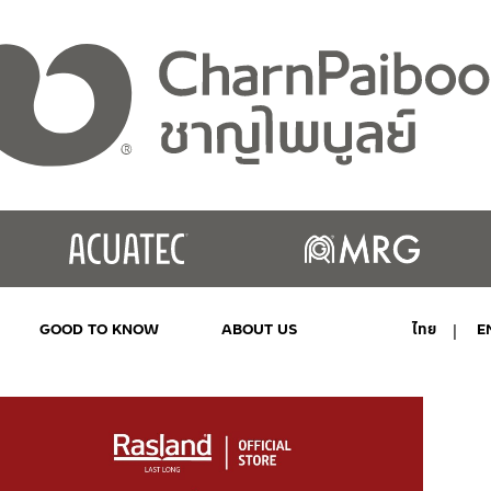
GOOD TO KNOW
ABOUT US
ไทย
E
MY ACCOUNT