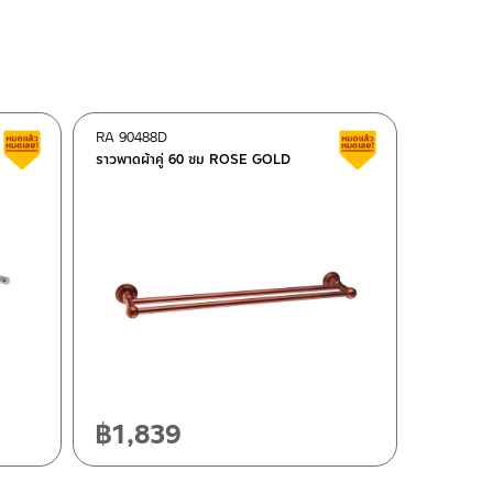
RA 90488D
สินค้าลดราคา เคลียร์สต็อก
สินค้าลดราคา เคลี
ราวพาดผ้าคู่ 60 ซม ROSE GOLD
฿
1,839