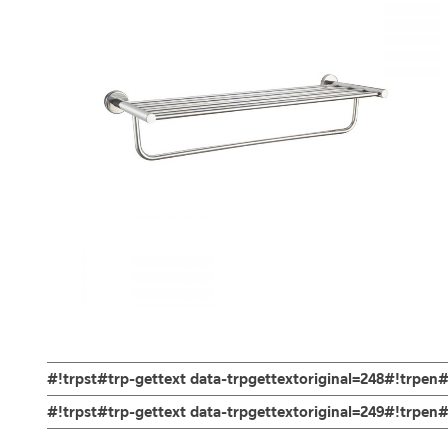
#!trpst#trp-gettext data-trpgettextoriginal=248#!trpen#
ช่องทางออนไลน์
#!trpst#trp-gettext data-trpgettextoriginal=249#!trpe
– Email: contact@charnpaiboon.com
ร้านค้าตัวแทนจำหน่ายใกล้บ้านคุณ / Our Dealer
คลิกที่นี่
– LINE: @Rasland