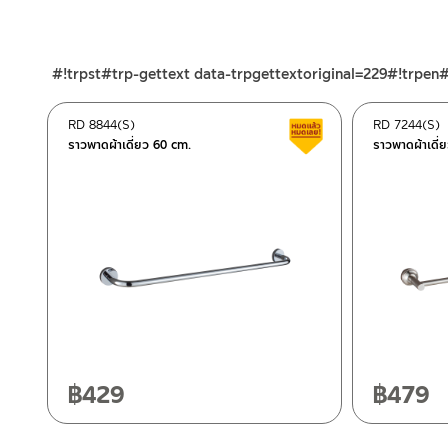
ร้านค้าออนไลน์ของชาญไพบูลย์ / Charnpaiboon Online Store
– Shopee
#!trpst#trp-gettext data-trpgettextoriginal=229#!trpen
–
Lazada
ติดต่อพนักงานขาย / Contact Sales Staff
RD 8844(S)
RD 7244(S)
สินค้าลดราคา เคลียร์ส
โทร: 02-285-5795
ราวพาดผ้าเดี่ยว 60 cm.
ราวพาดผ้าเดี
LINE:
@charnpaiboon.sales
ศูนย์บริการและอะไหล่ กรุงเทพฯ
662/61-62 ถนน พระราม3 แขวงบางโพงพาง เขตยานนาวา กรุงเทพ
โทร: 02-358-0080 / 080-075-8668 / 091-545-0556
ศูนย์บริการและอะไหล่
เชียงใหม่
ติดต่อ ชาญไพบูลย์ / Contact Us
คลิกที่นี่
118/33 โครงการอรสิริน ม.8 ต.สันปูเลย อ.ดอยสะเก็ด เชียงใหม่ 502
โทร: 080-075-2626
฿
429
฿
479
วันและเวลาทำการ