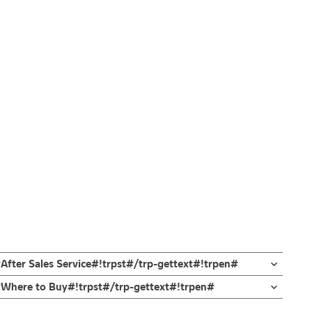
After Sales Service#!trpst#/trp-gettext#!trpen#
n#Where to Buy#!trpst#/trp-gettext#!trpen#