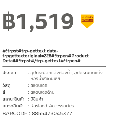
฿
1,519
สินค้าลดราคา เคลียร์สต็อ
#!trpst#trp-gettext data-
trpgettextoriginal=228#!trpen#Product
Detail#!trpst#/trp-gettext#!trpen#
ประเภท
อุปกรณ์ตกแต่งห้องน้ำ
,
อุปกรณ์ตกแต่ง
ห้องน้ำสแตนเลส
วัสดุ
สแตนเลส
สี
สแตนเลสด้าน
สถานะสินค้า
มีสินค้า
หมวดสินค้า
Rasland-Accessories
BARCODE : 8855473045377