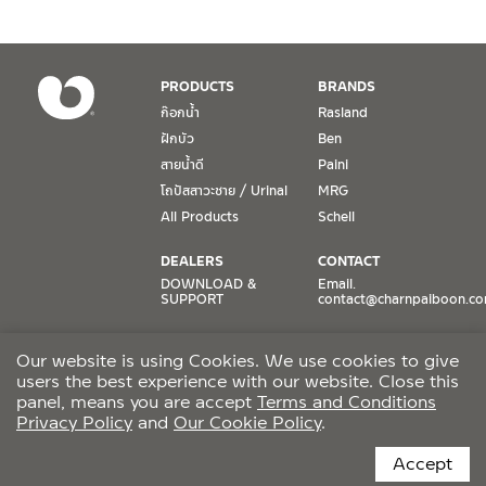
1. การรับประกัน จะต้องมีหลักฐานการซื้อ หรือ ใบเสร็จ โดยทางบริษัทฯ
ขอตรวจสอบโดยนับวันซื้อขายเป็นสำคัญ ทางบริษัทฯ ไม่สามารถให้
เงื่อนไขการรับประกันสินค้าได้ หากไม่มีเอกสารดังกล่าว
PRODUCTS
BRANDS
ก๊อกน้ำ
Rasland
2. การรับประกันสินค้า จะรับประกันฉพาะสินค้าที่อยู่ในสภาพการใช้งาน
ฝักบัว
Ben
ปกติ หากมีตำหนิ ชำรุด ร้าว ตกพื้น หรือสภาพภายนอกอยู่ในสภาพที่ใช้
สายน้ำดี
Paini
งานไม่ได้ ทางบริษัทฯ ถือว่าไม่อยู่ในเงื่อนไขการรับประกัน
โถปัสสาวะชาย / Urinal
MRG
3. การรับประกันสินค้า จะรับประกันเฉพาะชิ้นส่วนที่แจ้ง เช่น ก๊อกน้ำ จะ
All Products
Schell
รับประกันเฉพาะวาล์วก๊อกน้ำไม่รั่วซึม ดังนั้นการรับประกันจะเป็นการ
เปลี่ยนเฉพาะชิ้นส่วนที่รับประกันนั้นๆ
DEALERS
CONTACT
DOWNLOAD &
Email.
SUPPORT
contact@charnpaiboon.c
4. ในกรณีที่ทางบริษัทฯ ต้องชดเชยสินค้าชิ้นใหม่ให้ลูกค้า ทางบริษัทฯ จะ
ไม่ได้จัดหาช่างในการติดตั้งใหม่ หรือจัดหาช่างในการรื้อถอนสินค้าที่เสีย
ONLINE STORES
SOCIAL MEDIA
หายให้กับลูกค้า หากมีวัสดุอุปกรณ์ที่เกี่ยวเนื่องกับสินค้าของบริษัทฯ ที่มี
Our website is using Cookies. We use cookies to give
Lazada
TikTok
ผลกระทบกับการติดตั้งใหม่ หรือเกิดจากการรื้อถอนสินค้าที่เสียหาย ทา
users the best experience with our website. Close this
Shopee
Facebook
งบริษัทฯ จะไม่รับผิดชอบถึงค่าใช้จ่าย หรือชดเชยวัสดุอุปกรณ์ที่เกี่ยว
panel, means you are accept
Terms and Conditions
Privacy Policy
and
Our Cookie Policy
.
เนื่องนั้นๆ
CCTV POLICY
Accept
5. การรับประกันจะไม่ครอบคลุมถึงค่าความเสียหายใดๆ ที่เกิดขึ้นจากตัว