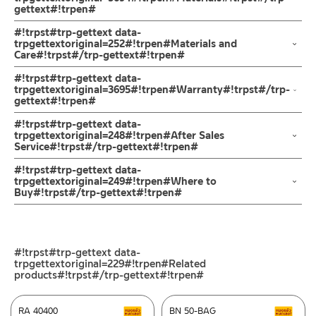
gettext#!trpen#
ทนความร้อนสูง 110 องศาเซลเซียส ขนาดความยาวสาย 12นิ้ว /
30.48 ซม. ภายในเป็นพลาสติกสีขาวไร้กลิ่น
สแตนเลสเกรด 304
#!trpst#trp-gettext data-
สามารถใช้กับเครื่องกรองน้ำดื่มได้อย่างปลอดภัย ไร้สารตกค้าง ข้อ
trpgettextoriginal=252#!trpen#Materials and
Care#!trpst#/trp-gettext#!trpen#
ต่อ ข้อย้ำสแตนเลสเกรด 304
พร้อมตัวหมุนข้อต่อติดตั้งง่ายในที่แคบ รับประกันไม่รั่วซึม 10 ปี | RA
คำแนะนำในการดูแลรักษาผลิตภัณฑ์
#!trpst#trp-gettext data-
G41-12-30
1. ไม่ทำสินค้าให้เกิดความเสียหายอื่น ๆ นอกจากการใช้งานปกติ เช่นไม่
trpgettextoriginal=3695#!trpen#Warranty#!trpst#/trp-
gettext#!trpen#
ทำตก ไม่งัดหรือโยกสินค้าแรงๆ
สายน้ำดี ใช้ต่อจากวาล์วเปิด-ปิดน้ำ ไปยังอุปกรณ์ต่างๆ เช่นเครื่อง
2. ทำความสะอาดสินค้าโดยการใช้ผ้านุ่มๆชุบน้ำหมาดๆแล้วเช็ดให้แห้ง
รับประกันสายไม่รั่ว 10 ปี
#!trpst#trp-gettext data-
สุขภัณฑ์ ก๊อกอ่างล้างหน้า ก๊อกซิ้งค์ล้างจาน
3. ห้ามใช้สารเคมีที่มีฤทธิ์เป็นกรด ในการทำความสะอาด เนื่องจากผิว
trpgettextoriginal=248#!trpen#After Sales
เครื่องทำน้ำร้อน เครื่องทำน้ำอุ่น เครื่องซักผ้า ทนความร้อน ได้ถึง 110
Service#!trpst#/trp-gettext#!trpen#
ของสินค้าจะเสียหายได้
องศา ทนแรงดันน้ำสูง ถึง 12 บาร์ รับประกันสายไม่รั่ว 10 ปี
4. ห้ามใช้แปรง วัสดุแข็ง หยาบ ห้ามใช้ฝอยขัดทำความสะอาด ขัดหรือถู
ช่องทางออนไลน์
#!trpst#trp-gettext data-
บนตัวสินค้า ซึ่งจะสร้างความเสียหายให้เกิดขึ้นกับผิวของสินค้าได้
– Email: contact@charnpaiboon.com
trpgettextoriginal=249#!trpen#Where to
Buy#!trpst#/trp-gettext#!trpen#
– LINE: @Rasland
ร้านค้าตัวแทนจำหน่ายใกล้บ้านคุณ / Our Dealer
คลิกที่นี่
ร้านค้าออนไลน์ของชาญไพบูลย์ / Charnpaiboon Online Store
#!trpst#trp-gettext data-
– Shopee
trpgettextoriginal=229#!trpen#Related
–
Lazada
products#!trpst#/trp-gettext#!trpen#
–
ซื้อสินค้าชิ้นนี้บน Shopee
>>
คลิกที่นี่
<<
RA 40400
BN 50-BAG
สินค้าลดราคา เคลียร์สต็อก
ส
–
ซื้อสินค้าชิ้นนี้บน Lazada
>>
คลิกที่นี่
<<