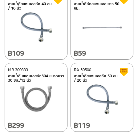
สายน้ำดีสแตนเลสถัก 40 ซม.
สายน้ำดีถักสแตนเลส ยาว 50
ศูนย์บริการและอะไหล่ กรุงเทพฯ
/ 16 นิ้ว
ซม.
ติดต่อพนักงานขาย / Contact Sales Staff
662/61-62 ถนน พระราม3 แขวงบางโพงพาง เขตยานนาวา กรุงเทพฯ
โทร: 02-285-5795
10120
LINE:
@charnpaiboon.sales
โทร: 02-358-0080 / 080-075-8668 / 091-545-0556
ศูนย์บริการและอะไหล่
เชียงใหม่
฿
109
฿
59
118/33 โครงการอรสิริน ม.8 ต.สันปูเลย อ.ดอยสะเก็ด เชียงใหม่
50220
MR 300333
RA 50500
ส
โทร: 080-075-2626
สายน้ำดี สแตนเลสถัก304 ขนาดยาว
สายน้ำดีสแตนเลสถัก 50 ซม.
ติดต่อ ชาญไพบูลย์ / Contact Us
คลิกที่นี่
30 ซม./12 นิ้ว
/ 20 นิ้ว
วันและเวลาทำการ
วันจันทร์ – วันศุกร์ เวลา 8:30-17:30 น.
วันเสาร์ เวลา 8:30-15:00 น.
หยุดวันอาทิตย์ และวันหยุดนักขัตฤกษ์
฿
299
฿
119
เงื่อนไขการรับประกันสินค้า