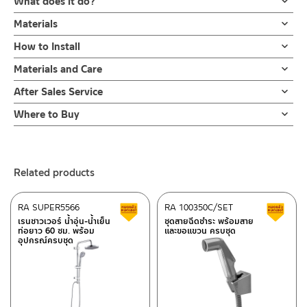
What does it do?
ชุดฝักบัวมือพร้อมสายและขอแขวน โครเมียม
Materials
ในชุดมีฝักบัวมือแบบถือ 5 ระบบ สายน้ำสเปรย์ตรง สเปรย์นุ่ม สเปรย์
หัวฝักบัว ผลิตจาก ABS
How to Install
สายฝน สายน้ำผสม สายน้ำฟู
ผลิตจาก ABS กระจายน้ำได้ดีกดปุ่มเพื่อเปลี่ยนสายน้ำใช้งานสะดวก
ข้อแนะนำในการติดตั้ง
สำหรับ การติดตั้ง ก๊อกน้ำ วาล์วเปิดปิดน้ำ
Materials and Care
สายฝักบัวสแตนเลส สีโครเมียม
ดีไซน์สวยพรีเมียม หน้าฝักบัวสีขาว สายฝักบัวสแตนเลสสีโครเมียม
ฝักบัว และ ชุดสายฉีดชำระ
คำแนะนำในการดูแลรักษาผลิตภัณฑ์
ความยาว 150 ซม เหมาะสมกับการใช้งาน เเละขอแขวนผลิตจาก ABS
After Sales Service
สำหรับการติดตั้งใหม่ ให้ไล่ฝุ่น เศษทราย เศษท่อ ออกจากท่อน้ำก่อนติด
ขอแขวนสีโครเมียม ผลิตจาก ABS
1. ไม่ทำสินค้าให้เกิดความเสียหายอื่น ๆ นอกจากการใช้งานปกติ เช่นไม่
เเข็งแรง
ตั้งสินค้า โดยปล่อยน้ำให้ไหลออกจากท่อนาน 1 นาที
Online Platform
Where to Buy
ทำตก ไม่งัดหรือโยกสินค้าแรงๆ
ปรับระดับได้ด้วยการโยก ขึ้น – ลง สามารถกำจัดตระกรันด้วยการถูปุ่ม
เพื่อให้แรงน้ำพัดพาเศษละอองต่างๆ ออกจากท่อน้ำ มิเช่นนั้นสิ่งสกปรก
– Email: contact@charnpaiboon.com
2. ทำความสะอาดสินค้าโดยการใช้ผ้านุ่มๆชุบน้ำหมาดๆแล้วเช็ดให้แห้ง
ร้านค้าตัวแทนจำหน่ายใกล้บ้านคุณ / Our Dealer
Click Here
ยางหน้าฝักบัว
จะเข้าไปภายในสินค้าและสร้างความเสียหายได้
– LINE: @Rasland
3. ห้ามใช้สารเคมีที่มีฤทธิ์เป็นกรด ในการทำความสะอาด เนื่องจากผิว
หากตรวจพบเศษละอองต่างๆในสินค้า จะไม่อยู่ในเงื่อนไขการรับประกัน
ของสินค้าจะเสียหายได้
ร้านค้าออนไลน์ของชาญไพบูลย์ / Charnpaiboon Online Store
Related products
4. ห้ามใช้แปรง วัสดุแข็ง หยาบ ห้ามใช้ฝอยขัดทำความสะอาด ขัดหรือถู
– Shopee
บนตัวสินค้า ซึ่งจะสร้างความเสียหายให้เกิดขึ้นกับผิวของสินค้าได้
–
Lazada
RA SUPER5566
RA 100350C/SET
Clearance sale
C
–
ซื้อสินค้าชิ้นนี้บน Shopee
>>
Click Here
<<
เรนชาวเวอร์ น้ำอุ่น-น้ำเย็น
ชุดสายฉีดชำระ พร้อมสาย
ท่อยาว 60 ซม. พร้อม
และขอแขวน ครบชุด
–
ซื้อสินค้าชิ้นนี้บน Lazada
>>
Click Here
<<
อุปกรณ์ครบชุด
ติดต่อพนักงานขาย / Contact Sales Staff
After Sales Service Center – Bangkok
Tel: 02-285-5795
LINE:
@charnpaiboon.sales
662/61-62 Rama 3 Road, Bangpongpang, Yannawa,