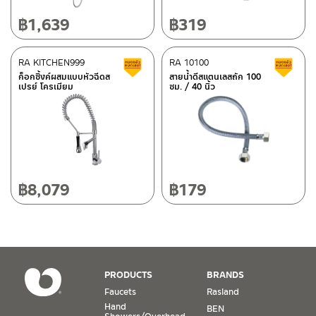
Bangkok 10120
Tel: 02-358-0080 / 080-075-8668 / 091-545-0556
฿
1,639
฿
319
After Sales Service Center
RA KITCHEN999
Chiangmai
RA 10100
Clearance sale
C
ก็อกซิ้งค์ผสมแบบหัวฉีดส
สายน้ำดีสแตนเลสถัก 100
เปรย์ โครเมียม
ซม. / 40 นิ้ว
118/33 Onsirin M.8, Sunpuloey, Doysaked, Chaingmai 50220
ติดต่อ ชาญไพบูลย์ / Contact Us
Click Here
Tel: 080-075-2626
Operating Time
Monday – Friday 8:30-17:30 hrs.
Saturday 8:30-15:00 hrs.
฿
8,079
฿
179
Closed on Sunday and Special / Public Holidays
Conditions for Product Warranty
1. A proof of purchase, or seller’s receipt, shall be required
PRODUCTS
BRANDS
to validate product warranty which will be checked against
Faucets
Rasland
the date of purchase. In the absence of such proof of
Hand
BEN
purchase, no warranty claims can be made.