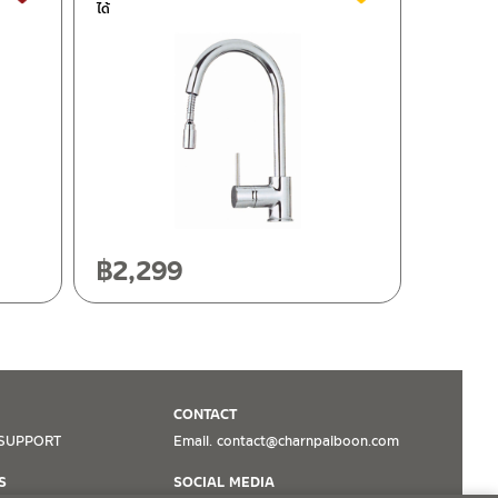
ได้
฿
2,299
CONTACT
SUPPORT
Email. contact@charnpaiboon.com
S
SOCIAL MEDIA