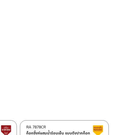
RA 7878CR
Lower price tag
Clearance sale
ก็อกซิ้งค์ผสมน้ำร้อนเย็น แบบดึงปากก็อก