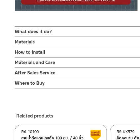
What does it do?
ชุดฝักบัวมือพร้อมสายและขอแขวน สีขาว RA D413-D1357
Materials
ฝักบัวผลิตจากพลาสติก ABS
How to Install
ฝักบัวมือถือผลิตจากพลาสติก ABS สี ขาว มีน้ำหนักเบา ใช้งานคล่องตัว
สายฝักบัว PVC สีขาว
ปรับน้ำได้ 3 ระบบ มาพร้อมสาย PVC สีขาว ความยาว 150 cm. ข้อ
ข้อแนะนำในการติดตั้ง
สำหรับ การติดตั้ง ก๊อกน้ำ วาล์วเปิดปิดน้ำ ฝั
Materials and Care
ขอแขวน ABS
ขอแขวนสำหรับติดตั้งบนกำแพงห้องน้ำ วัสดุ ABS สีขาว พร้อมชุดน๊อต
สำหรับการติดตั้งใหม่ ให้ไล่ฝุ่น เศษทราย เศษท่อ ออกจากท่อน้ำก่อนติ
คำแนะนำในการดูแลรักษาผลิตภัณฑ์
วิธีกำจัดตะกรันถูด้วยนิ้วมือขณะเปิดน้ำ
After Sales Service
เพื่อให้แรงน้ำพัดพาเศษละอองต่างๆ ออกจากท่อน้ำ มิเช่นนั้นสิ่งสกปร
1. ไม่ทำสินค้าให้เกิดความเสียหายอื่น ๆ นอกจากการใช้งานปกติ เช่นไม
หากตรวจพบเศษละอองต่างๆในสินค้า จะไม่อยู่ในเงื่อนไขการรับประกัน
Online Platform
Where to Buy
2. ทำความสะอาดสินค้าโดยการใช้ผ้านุ่มๆชุบน้ำหมาดๆแล้วเช็ดให้แห้ง
– Email: contact@charnpaiboon.com
3. ห้ามใช้สารเคมีที่มีฤทธิ์เป็นกรด ในการทำความสะอาด เนื่องจากผิวขอ
ร้านค้าตัวแทนจำหน่ายใกล้บ้านคุณ / Our Dealer
Click Here
– LINE: @Rasland
4. ห้ามใช้แปรง วัสดุแข็ง หยาบ ห้ามใช้ฝอยขัดทำความสะอาด ขัดหรือถู บ
ร้านค้าออนไลน์ของชาญไพบูลย์ / Charnpaiboon Online Store
– Shopee
Related products
–
Lazada
–
ซื้อสินค้าชิ้นนี้บน Shopee
>>
Click Here
<<
RA 10100
RS KX579
Clearance sale
–
ซื้อสินค้าชิ้นนี้บน Lazada
>>
Click Here
<<
สายน้ำดีสแตนเลสถัก 100 ซม. / 40 นิ้ว
ก็อกสนาม ด้