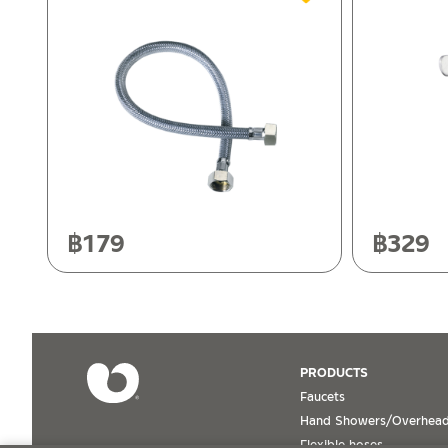
ติดต่อพนักงานขาย / Contact Sales Staff
After Sales Service Center – Bangkok
Tel: 02-285-5795
LINE:
@charnpaiboon.sales
662/61-62 Rama 3 Road, Bangpongpang, Yannawa, Bangk
Tel: 02-358-0080 / 080-075-8668 / 091-545-0556
After Sales Service Center
Chiangmai
118/33 Onsirin M.8, Sunpuloey, Doysaked, Chaingmai 5022
Tel: 080-075-2626
฿
179
฿
329
ติดต่อ ชาญไพบูลย์ / Contact Us
Click Here
Operating Time
Monday – Friday 8:30-17:30 hrs.
Saturday 8:30-15:00 hrs.
Closed on Sunday and Special / Public Holidays
PRODUCTS
Faucets
Conditions for Product Warranty
Hand Showers/Overhead
Flexible hoses