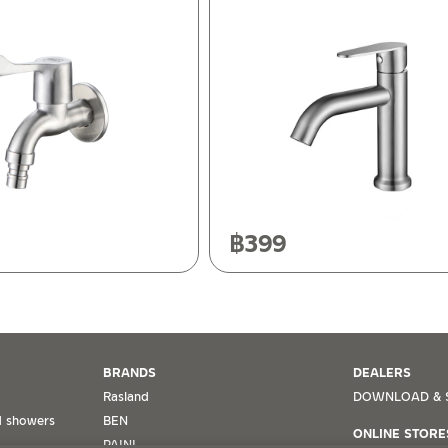
ok 10120
0
฿
399
BRANDS
DEALERS
Rasland
DOWNLOAD & 
 showers
BEN
ONLINE STORE
PAINI