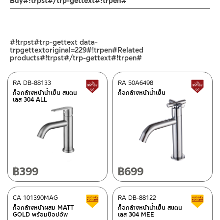
Buy#!trpst#/trp-gettext#!trpen#
ของสินค้าจะเสียหายได้
– LINE: @Rasland
4. ห้ามใช้แปรง วัสดุแข็ง หยาบ ห้ามใช้ฝอยขัดทำความสะอาด ขัดหรือถู
ร้านค้าตัวแทนจำหน่ายใกล้บ้านคุณ / Our Dealer
คลิกที่นี่
บนตัวสินค้า ซึ่งจะสร้างความเสียหายให้เกิดขึ้นกับผิวของสินค้าได้
ร้านค้าออนไลน์ของชาญไพบูลย์ / Charnpaiboon Online Store
#!trpst#trp-gettext data-
–
Shopee
trpgettextoriginal=229#!trpen#Related
–
Lazada
products#!trpst#/trp-gettext#!trpen#
–
ซื้อสินค้าชิ้นนี้บน Shopee
>>
คลิกที่นี่
<<
RA DB-88133
RA 50A6498
สินค้าปรับราคาลดลง
ส
–
ซื้อสินค้าชิ้นนี้บน Lazada
>>
คลิกที่นี่
<<
ก็อกล้างหน้าน้ำเย็น สแตน
ก็อกล้างหน้าน้ำเย็น
ศูนย์บริการและอะไหล่ กรุงเทพฯ
เลส 304 ALL
ติดต่อพนักงานขาย / Contact Sales Staff
662/61-62 ถนน พระราม3 แขวงบางโพงพาง เขตยานนาวา กรุงเทพฯ
โทร: 02-285-5795
10120
LINE:
@charnpaiboon.sales
โทร: 02-358-0080 / 080-075-8668 / 091-545-0556
ศูนย์บริการและอะไหล่
เชียงใหม่
฿
399
฿
699
118/33 โครงการอรสิริน ม.8 ต.สันปูเลย อ.ดอยสะเก็ด เชียงใหม่
50220
CA 101390MAG
RA DB-88122
สินค้าลดราคา เคลียร์สต็อก
ส
โทร: 080-075-2626
ก็อกล้างหน้าผสม MATT
ก็อกล้างหน้าน้ำเย็น สแตน
ติดต่อ ชาญไพบูลย์ / Contact Us
คลิกที่นี่
GOLD พร้อมป๊อปอัพ
เลส 304 MEE