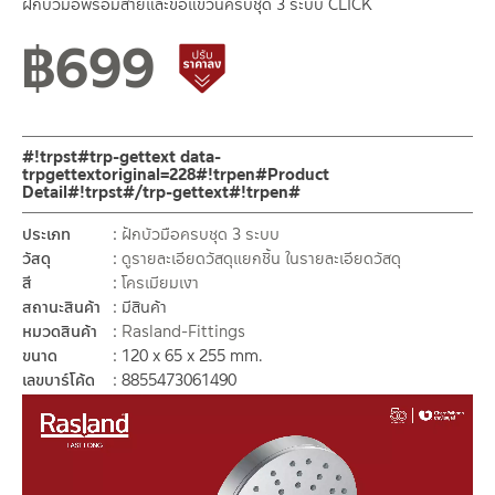
ฝักบัวมือพร้อมสายและขอแขวนครบชุด 3 ระบบ CLICK
฿
699
สินค้าปรับราคาลดลง
#!trpst#trp-gettext data-
trpgettextoriginal=228#!trpen#Product
Detail#!trpst#/trp-gettext#!trpen#
ประเภท
ฝักบัวมือครบชุด 3 ระบบ
วัสดุ
ดูรายละเอียดวัสดุแยกชิ้น ในรายละเอียดวัสดุ
สี
โครเมียมเงา
สถานะสินค้า
มีสินค้า
หมวดสินค้า
Rasland-Fittings
ขนาด
120 x 65 x 255 mm.
เลขบาร์โค้ด
8855473061490
Video
Player