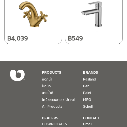
วันและเวลาทำการ
วันจันทร์ – วันศุกร์ เวลา 8:30-17:30 น.
วันเสาร์ เวลา 8:30-15:00 น.
หยุดวันอาทิตย์ และวันหยุดนักขัตฤกษ์
฿
4,039
฿
549
เงื่อนไขการรับประกันสินค้า
1. การรับประกัน จะต้องมีหลักฐานการซื้อ หรือ ใบเสร็จ โดยทางบริษัทฯ
ขอตรวจสอบโดยนับวันซื้อขายเป็นสำคัญ ทางบริษัทฯ ไม่สามารถให้
เงื่อนไขการรับประกันสินค้าได้ หากไม่มีเอกสารดังกล่าว
PRODUCTS
BRANDS
ก๊อกน้ำ
Rasland
2. การรับประกันสินค้า จะรับประกันฉพาะสินค้าที่อยู่ในสภาพการใช้งาน
ฝักบัว
Ben
ปกติ หากมีตำหนิ ชำรุด ร้าว ตกพื้น หรือสภาพภายนอกอยู่ในสภาพที่ใช้
สายน้ำดี
Paini
งานไม่ได้ ทางบริษัทฯ ถือว่าไม่อยู่ในเงื่อนไขการรับประกัน
โถปัสสาวะชาย / Urinal
MRG
3. การรับประกันสินค้า จะรับประกันเฉพาะชิ้นส่วนที่แจ้ง เช่น ก๊อกน้ำ จะ
All Products
Schell
รับประกันเฉพาะวาล์วก๊อกน้ำไม่รั่วซึม ดังนั้นการรับประกันจะเป็นการ
เปลี่ยนเฉพาะชิ้นส่วนที่รับประกันนั้นๆ
DEALERS
CONTACT
DOWNLOAD &
Email.