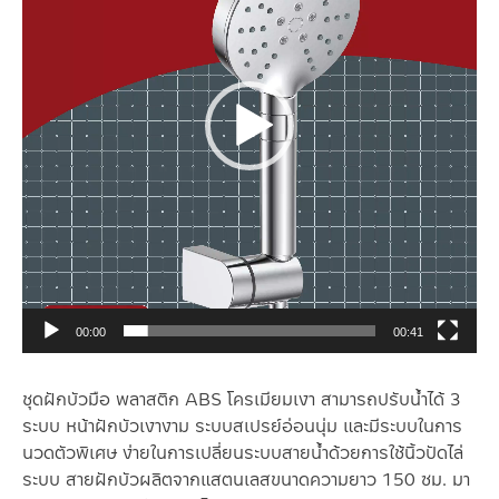
00:00
00:41
ชุดฝักบัวมือ พลาสติก ABS โครเมียมเงา สามารถปรับน้ำได้ 3
ระบบ หน้าฝักบัวเงางาม ระบบสเปรย์อ่อนนุ่ม และมีระบบในการ
นวดตัวพิเศษ ง่ายในการเปลี่ยนระบบสายน้ำด้วยการใช้นิ้วปัดไล่
ระบบ สายฝักบัวผลิตจากแสตนเลสขนาดความยาว 150 ซม. มา