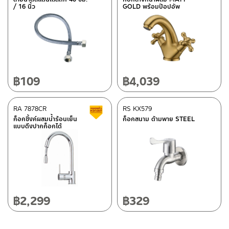
ศูนย์บริการและอะไหล่ กรุงเทพฯ
/ 16 นิ้ว
GOLD พร้อมป๊อปอัพ
ติดต่อพนักงานขาย / Contact Sales Staff
662/61-62 ถนน พระราม3 แขวงบางโพงพาง เขตยานนาวา กรุงเทพฯ
โทร: 02-285-5795
10120
LINE:
@charnpaiboon.sales
โทร: 02-358-0080 / 080-075-8668 / 091-545-0556
ศูนย์บริการและอะไหล่
เชียงใหม่
฿
109
฿
4,039
118/33 โครงการอรสิริน ม.8 ต.สันปูเลย อ.ดอยสะเก็ด เชียงใหม่
50220
RA 7878CR
RS KX579
สินค้าลดราคา เคลียร์สต็อก
โทร: 080-075-2626
ก็อกซิ้งค์ผสมน้ำร้อนเย็น
ก็อกสนาม ด้ามพาย STEEL
ติดต่อ ชาญไพบูลย์ / Contact Us
คลิกที่นี่
แบบดึงปากก็อกได้
วันและเวลาทำการ
วันจันทร์ – วันศุกร์ เวลา 8:30-17:30 น.
วันเสาร์ เวลา 8:30-15:00 น.
หยุดวันอาทิตย์ และวันหยุดนักขัตฤกษ์
฿
2,299
฿
329
เงื่อนไขการรับประกันสินค้า