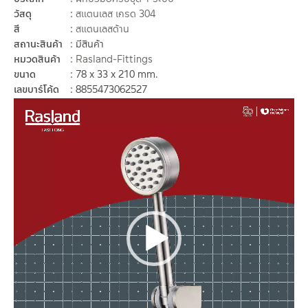
วัสดุ
สแตนเลส เกรด 304
สี
สแตนเลสด้าน
สถานะสินค้า
มีสินค้า
หมวดสินค้า
Rasland-Fittings
ขนาด
78 x 33 x 210 mm.
เลขบาร์โค้ด
8855473062527
Video
Player