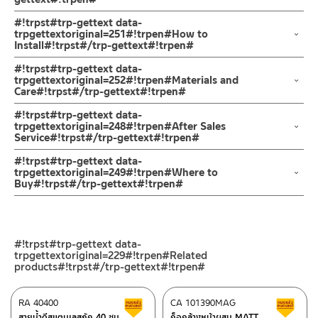
IN 1
กำจัดตะกรันที่อุดตันออกได้ง่ายเพียงใช้นิ้วถูปุ่มยาง หน้าฝักบัวขนาด 8
ผลิตจากสแตนเลส เกรด 304 ทนทานแข็งแรง ต้านการกัดกร่อนสูง และ
#!trpst#trp-gettext data-
ซม. น้ำหนักเบา มาพร้อมสายฝักบัวแสตนเลสขนาดความยาว 150 ซม.
ไม่ขึ้นสนิม
trpgettextoriginal=251#!trpen#How to
Install#!trpst#/trp-gettext#!trpen#
และขอแขวนปรับระดับได้ | RA D411-STN-4
สายฝักบัวแสตนเลสขนาดความยาว 150 ซม.
ข้อแนะนำในการติดตั้ง
สำหรับ การติดตั้ง ก๊อกน้ำ วาล์วเปิดปิดน้ำ
#!trpst#trp-gettext data-
ชุดฝักบัวอาบน้ำ ชุดฝักบัวสายอ่อน ฝักบัวมือแบบถือ 1 ระบบ ผลิตจากส
ฝักบัว และ ชุดสายฉีดชำระ
trpgettextoriginal=252#!trpen#Materials and
แตนเลส เกรด 304 ทนทานแข็งแรง ต้านการกัดกร่อนสูง และไม่ขึ้นสนิม
Care#!trpst#/trp-gettext#!trpen#
สำหรับการติดตั้งใหม่ ให้ไล่ฝุ่น เศษทราย เศษท่อ ออกจากท่อน้ำก่อนติด
ไม่เป็นรอยคราบน้ำ
ตั้งสินค้า โดยปล่อยน้ำให้ไหลออกจากท่อนาน 1 นาที
คำแนะนำในการดูแลรักษาผลิตภัณฑ์
#!trpst#trp-gettext data-
ใช้ในการชำระล้างร่างกายและในจุดที่ต้องการ มาพร้อมปุ่มยางกำจัด
เพื่อให้แรงน้ำพัดพาเศษละอองต่างๆ ออกจากท่อน้ำ มิเช่นนั้นสิ่งสกปรก
1. ไม่ทำสินค้าให้เกิดความเสียหายอื่น ๆ นอกจากการใช้งานปกติ เช่นไม่
trpgettextoriginal=248#!trpen#After Sales
ตะกรันที่อุดตันออกได้ง่าย เพียงใช้นิ้วถู และ หัวฝักบัวสามารถหมุน
Service#!trpst#/trp-gettext#!trpen#
จะเข้าไปภายในสินค้าและสร้างความเสียหายได้
ทำตก ไม่งัดหรือโยกสินค้าแรงๆ
เกลียวออกทำความสะอาดได้
หากตรวจพบเศษละอองต่างๆในสินค้า จะไม่อยู่ในเงื่อนไขการรับประกัน
2. ทำความสะอาดสินค้าโดยการใช้ผ้านุ่มๆชุบน้ำหมาดๆแล้วเช็ดให้แห้ง
ช่องทางออนไลน์
#!trpst#trp-gettext data-
หัวฝักบัวออกแบบให้ปรับระดับน้ำได้ 1 ระบบ ช่วยเพิ่มประสบการณ์การ
3. ห้ามใช้สารเคมีที่มีฤทธิ์เป็นกรด ในการทำความสะอาด เนื่องจากผิว
– Email: contact@charnpaiboon.com
trpgettextoriginal=249#!trpen#Where to
อาบน้ำเหมือนอาบน้ำสายฝน และการอาบน้ำที่หลากหลายของฝักบัวมือ
Buy#!trpst#/trp-gettext#!trpen#
ของสินค้าจะเสียหายได้
– LINE: @Rasland
ได้ตามต้องการ
4. ห้ามใช้แปรง วัสดุแข็ง หยาบ ห้ามใช้ฝอยขัดทำความสะอาด ขัดหรือถู
ร้านค้าตัวแทนจำหน่ายใกล้บ้านคุณ / Our Dealer
คลิกที่นี่
มาพร้อม สายฝักบัวสแตนเลส ขนาด 150 ซม และขอแขวนกำแพงปรับ
บนตัวสินค้า ซึ่งจะสร้างความเสียหายให้เกิดขึ้นกับผิวของสินค้าได้
ระดับได้ ทั้งชุดเป็นสแตนเลสด้าน สร้างความสวยงามในห้องน้ำ
ร้านค้าออนไลน์ของชาญไพบูลย์ / Charnpaiboon Online Store
#!trpst#trp-gettext data-
– Shopee
trpgettextoriginal=229#!trpen#Related
–
Lazada
products#!trpst#/trp-gettext#!trpen#
–
ซื้อสินค้าชิ้นนี้บน Shopee
>>
คลิกที่นี่
<<
RA 40400
CA 101390MAG
สินค้าลดราคา เคลียร์สต็อก
ส
–
ซื้อสินค้าชิ้นนี้บน Lazada
>>
คลิกที่นี่
<<
สายน้ำดีสแตนเลสถัก 40 ซม.
ก็อกล้างหน้าผสม MATT