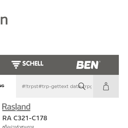
NG
RA C321-C178
สต็อปวาล์วสามทาง