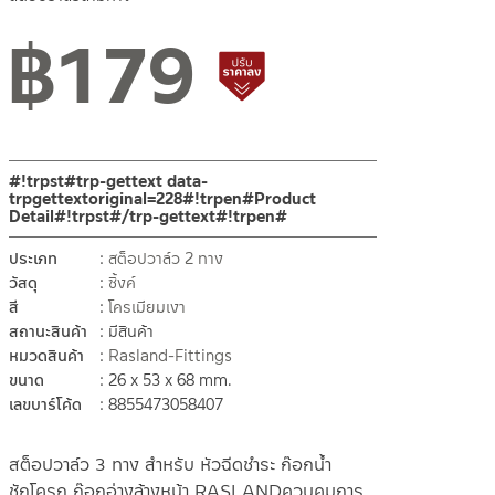
฿
179
สินค้าปรับราคาลดลง
#!trpst#trp-gettext data-
trpgettextoriginal=228#!trpen#Product
Detail#!trpst#/trp-gettext#!trpen#
ประเภท
สต็อปวาล์ว 2 ทาง
วัสดุ
ซิ้งค์
สี
โครเมียมเงา
สถานะสินค้า
มีสินค้า
หมวดสินค้า
Rasland-Fittings
ขนาด
26 x 53 x 68 mm.
เลขบาร์โค้ด
8855473058407
สต็อปวาล์ว 3 ทาง สำหรับ หัวฉีดชำระ ก๊อกน้ำ
ชักโครก ก๊อกอ่างล้างหน้า RASLANDควบคุมการ