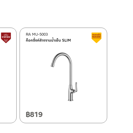
RA MU-5003
สินค้าปรับราคาลดลง
สินค้าลดราคา เคลี
ก็อกซิ้งค์ล้างจานน้ำเย็น SLIM
฿
819