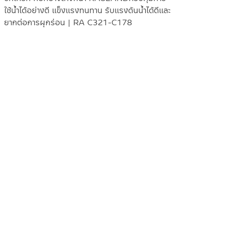
ใช้น้ำได้อย่างดี แข็งแรงทนทาน รับแรงดันน้ำได้ดีและ
ยากต่อการผุกร่อน | RA C321-C178