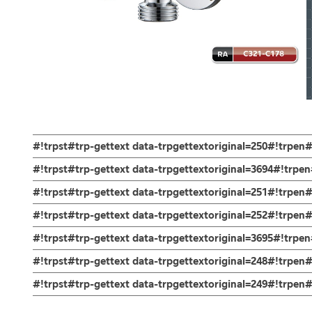
#!trpst#trp-gettext data-trpgettextoriginal=250#!trpen
สต๊อปวาล์ว สต็อปวาล์วสามทาง Stop Valve ขนาด 1/2″ ชุบโครเมี่
#!trpst#trp-gettext data-trpgettextoriginal=3694#!trpe
ขนาด 1/2 ” ตามมาตราฐานสากล มาพร้อมฝาครอบ รับประกันไส้วาล์ว
ตัวสต็อปวาล์ว
#!trpst#trp-gettext data-trpgettextoriginal=251#!trpen
ผลิตจาก ซิงค์ แข็งแรงทนทาน
สต็อปวาล์วสามทาง ชุบโครเมี่ยม เป็นอุปกรณ์ควบคุมการจ่ายน้ำ ใช้ต่อจา
ข้อแนะนำในการติดตั้ง
สำหรับ การติดตั้ง ก๊อกน้ำ วาล์วเปิดปิดน้ำ ฝั
#!trpst#trp-gettext data-trpgettextoriginal=252#!trpen
ท่อมาจุดเดี๋ยว สามารถจ่ายน้ำได้ พร้อมกันทั้ง สายฉีดและ สุขภัณฑ์ ช
สำหรับการติดตั้งใหม่ ให้ไล่ฝุ่น เศษทราย เศษท่อ ออกจากท่อน้ำก่อนติด
คำแนะนำในการดูแลรักษาผลิตภัณฑ์
แรงน้ำสายฉีดชำระให้เบาลงหรือแรงขึ้น สามารถควบคุมการใช้น้ำได้ในส่ว
#!trpst#trp-gettext data-trpgettextoriginal=3695#!trp
พาเศษละอองต่างๆ ออกจากท่อน้ำ มิเช่นนั้นสิ่งสกปรกจะเข้าไปภายใน
1. ไม่ทำสินค้าให้เกิดความเสียหายอื่น ๆ นอกจากการใช้งานปกติ เช่นไม
แรงทนทาน รับแรงดันน้ำได้ดีและยากต่อการผุกร่อน น้ำไม่รั่วซึมขณะใช้
ไม่อยู่ในเงื่อนไขการรับประกัน
รับประกันไส้วาล์ว ไม่รั่วซึม 10 ปี
#!trpst#trp-gettext data-trpgettextoriginal=248#!trpen#
2. ทำความสะอาดสินค้าโดยการใช้ผ้านุ่มๆชุบน้ำหมาดๆแล้วเช็ดให้แห้ง
3. ห้ามใช้สารเคมีที่มีฤทธิ์เป็นกรด ในการทำความสะอาด เนื่องจากผิวขอ
ช่องทางออนไลน์
#!trpst#trp-gettext data-trpgettextoriginal=249#!trpe
4. ห้ามใช้แปรง วัสดุแข็ง หยาบ ห้ามใช้ฝอยขัดทำความสะอาด ขัดหรือถู บ
– Email: contact@charnpaiboon.com
ร้านค้าตัวแทนจำหน่ายใกล้บ้านคุณ / Our Dealer
คลิกที่นี่
– LINE: @Rasland