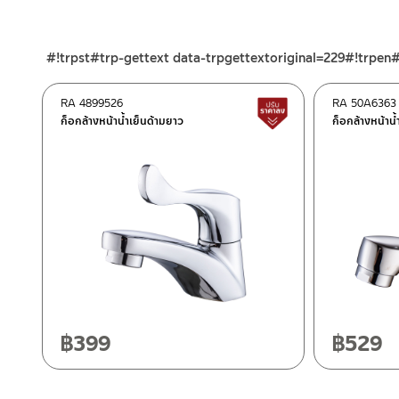
ร้านค้าออนไลน์ของชาญไพบูลย์ / Charnpaiboon Online Store
– Shopee
#!trpst#trp-gettext data-trpgettextoriginal=229#!trpen
–
Lazada
–
ซื้อสินค้าชิ้นนี้บน Shopee
>>
คลิกที่นี่
<<
RA 4899526
RA 50A6363
สินค้าปรับราคาลดลง
–
ซื้อสินค้าชิ้นนี้บน Lazada
>>
คลิกที่นี่
<<
ก็อกล้างหน้าน้ำเย็นด้ามยาว
ก็อกล้างหน้าน้
ติดต่อพนักงานขาย / Contact Sales Staff
ศูนย์บริการและอะไหล่ กรุงเทพฯ
โทร: 02-285-5795
LINE:
@charnpaiboon.sales
662/61-62 ถนน พระราม3 แขวงบางโพงพาง เขตยานนาวา กรุงเทพ
โทร: 02-358-0080 / 080-075-8668 / 091-545-0556
ศูนย์บริการและอะไหล่
เชียงใหม่
118/33 โครงการอรสิริน ม.8 ต.สันปูเลย อ.ดอยสะเก็ด เชียงใหม่ 502
โทร: 080-075-2626
฿
399
฿
529
ติดต่อ ชาญไพบูลย์ / Contact Us
คลิกที่นี่
วันและเวลาทำการ