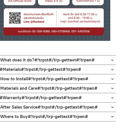
#What does it do?#!trpst#/trp-gettext#!trpen#
ยม ออกแบบให้น้ำ เข้า 1 ออก 2 ขนาดมาตราฐาน สามารถใส่กับข้อต่อ
n#Materials#!trpst#/trp-gettext#!trpen#
 10 ปี
#How to Install#!trpst#/trp-gettext#!trpen#
กท่อปะปา ไปยังเครื่องสุขภัณฑ์์กับหัวฉีดชำระเหมาะสำหรับ บ้านที่เดิน
กบัว และ ชุดสายฉีดชำระ
#Materials and Care#!trpst#/trp-gettext#!trpen#
่วยควบคุมแรงดันน้ำให้เหมาะกับการใช้งานของเรา เช่น ปรับระดับความ
ตั้งสินค้า โดยปล่อยน้ำให้ไหลออกจากท่อนาน 1 นาที เพื่อให้แรงน้ำพัด
นที่ต้องการปิดเพื่อการซ่อมแซมโดยไม่ต้องปิดวาล์วน้ำทั้งบ้าน แข็ง
en#Warranty#!trpst#/trp-gettext#!trpen#
สินค้าและสร้างความเสียหายได้ หากตรวจพบเศษละอองต่างๆในสินค้า จะ
่ทำตก ไม่งัดหรือโยกสินค้าแรงๆ
งานด้วยเซรามิกวาล์วภายใน รับประกันไส้วาล์ว 10 ปี
After Sales Service#!trpst#/trp-gettext#!trpen#
งสินค้าจะเสียหายได้
n#Where to Buy#!trpst#/trp-gettext#!trpen#
นตัวสินค้า ซึ่งจะสร้างความเสียหายให้เกิดขึ้นกับผิวของสินค้าได้