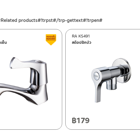
#Related products#!trpst#/trp-gettext#!trpen#
RA KS491
สินค้าลดราคา เคลียร์สต็อก
ำเย็น
สต๊อปฝักบัว
ฯ 10120
20
฿
179