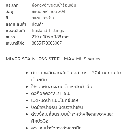
ประเภท
ก๊อกลงอ่างผสมน้ำร้อนเย็น
วัสดุ
สแตนเลส เกรด 304
สี
สแตนเลสด้าน
สถานะสินค้า
มีสินค้า
หมวดสินค้า
Rasland-Fittings
ขนาด
210 x 105 x 188 mm.
เลขบาร์โค้ด
8855473063067
MIXER STAINLESS STEEL MAXIMUS series
ตัวก๊อกผลิตจากสแตนเลส เกรด 304 ทนทาน ไม่
เป็นสนิม
ใช้ร่วมกับอ่างอาบน้ำและฝักบัวมือ
ตัวก๊อกกว้าง 21 ซม.
เปิด-ปิดน้ำ แบบโยกขึ้นลง
ปัดซ้ายน้ำร้อน ปัดขวาน้ำเย็น
ดึงเพื่อเปลี่ยนระบบน้ำระหว่างก๊อกลงอ่างเเละ
ฝักบัวมือ
ควบคุมน้ำด้วยวาล์วเซรามิก