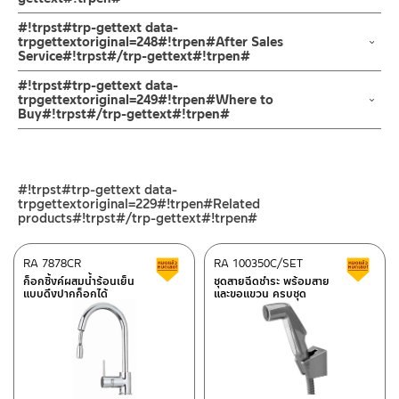
1. ไม่ทำสินค้าให้เกิดความเสียหายอื่น ๆ นอกจากการใช้งานปกติ เช่นไม่
ละอองต่างๆ ออกจากท่อน้ำ
ทำตก ไม่งัดหรือโยกสินค้าแรงๆ
รับประกันไส้วาล์ว ไม่รั่วซึม 10 ปี
#!trpst#trp-gettext data-
มิเช่นนั้นสิ่งสกปรกจะเข้าไปภายในสินค้าและสร้างความเสียหายได้ หาก
2. ทำความสะอาดสินค้าโดยการใช้ผ้านุ่มๆชุบน้ำหมาดๆแล้วเช็ดให้แห้ง
trpgettextoriginal=248#!trpen#After Sales
ตรวจพบเศษละอองต่างๆในสินค้า
Service#!trpst#/trp-gettext#!trpen#
3. ห้ามใช้สารเคมีที่มีฤทธิ์เป็นกรด ในการทำความสะอาด เนื่องจากผิว
จะไม่อยู่ในเงื่อนไขการรับประกัน
ของสินค้าจะเสียหายได้
ช่องทางออนไลน์
#!trpst#trp-gettext data-
4. ห้ามใช้แปรง วัสดุแข็ง หยาบ ห้ามใช้ฝอยขัดทำความสะอาด ขัดหรือถู
– Email: contact@charnpaiboon.com
trpgettextoriginal=249#!trpen#Where to
บนตัวสินค้า
Buy#!trpst#/trp-gettext#!trpen#
– LINE: @Rasland
ซึ่งจะสร้างความเสียหายให้เกิดขึ้นกับผิวของสินค้าได้
ร้านค้าตัวแทนจำหน่ายใกล้บ้านคุณ / Our Dealer
คลิกที่นี่
ร้านค้าออนไลน์ของชาญไพบูลย์ / Charnpaiboon Online Store
#!trpst#trp-gettext data-
– Shopee
trpgettextoriginal=229#!trpen#Related
–
Lazada
products#!trpst#/trp-gettext#!trpen#
–
ซื้อสินค้าชิ้นนี้บน Shopee
>>
คลิกที่นี่
<<
RA 7878CR
RA 100350C/SET
สินค้าลดราคา เคลียร์สต็อก
ส
–
ซื้อสินค้าชิ้นนี้บน Lazada
>>
คลิกที่นี่
<<
ก็อกซิ้งค์ผสมน้ำร้อนเย็น
ชุดสายฉีดชำระ พร้อมสาย
ศูนย์บริการและอะไหล่ กรุงเทพฯ
แบบดึงปากก็อกได้
และขอแขวน ครบชุด
ติดต่อพนักงานขาย / Contact Sales Staff
662/61-62 ถนน พระราม3 แขวงบางโพงพาง เขตยานนาวา กรุงเทพฯ
โทร: 02-285-5795
10120
LINE:
@charnpaiboon.sales
โทร: 02-358-0080 / 080-075-8668 / 091-545-0556