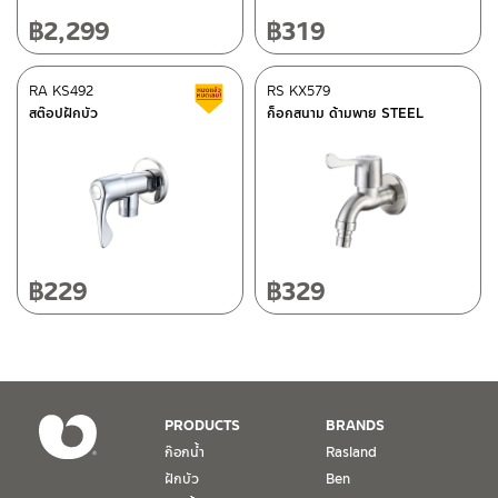
ศูนย์บริการและอะไหล่
เชียงใหม่
฿
2,299
฿
319
118/33 โครงการอรสิริน ม.8 ต.สันปูเลย อ.ดอยสะเก็ด เชียงใหม่
50220
RA KS492
RS KX579
สินค้าลดราคา เคลียร์สต็อก
โทร: 080-075-2626
สต๊อปฝักบัว
ก็อกสนาม ด้ามพาย STEEL
ติดต่อ ชาญไพบูลย์ / Contact Us
คลิกที่นี่
วันและเวลาทำการ
วันจันทร์ – วันศุกร์ เวลา 8:30-17:30 น.
วันเสาร์ เวลา 8:30-15:00 น.
หยุดวันอาทิตย์ และวันหยุดนักขัตฤกษ์
฿
229
฿
329
เงื่อนไขการรับประกันสินค้า
1. การรับประกัน จะต้องมีหลักฐานการซื้อ หรือ ใบเสร็จ โดยทางบริษัทฯ
ขอตรวจสอบโดยนับวันซื้อขายเป็นสำคัญ ทางบริษัทฯ ไม่สามารถให้
เงื่อนไขการรับประกันสินค้าได้ หากไม่มีเอกสารดังกล่าว
PRODUCTS
BRANDS
ก๊อกน้ำ
Rasland
2. การรับประกันสินค้า จะรับประกันฉพาะสินค้าที่อยู่ในสภาพการใช้งาน
ฝักบัว
Ben
ปกติ หากมีตำหนิ ชำรุด ร้าว ตกพื้น หรือสภาพภายนอกอยู่ในสภาพที่ใช้