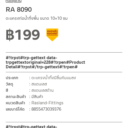
RA 8090
ตะแกรงท่อน้ำทิ้งพื้น ขนาด 10×10 ซม
฿
199
สินค้าลดราคา เคลียร์สต็อก
#!trpst#trp-gettext data-
trpgettextoriginal=228#!trpen#Product
Detail#!trpst#/trp-gettext#!trpen#
ประเภท
ตะแกรงน้ำทิ้งมีลิ้นกันแมลง
วัสดุ
สแตนเลส
สี
สแตนเลสด้าน
สถานะสินค้า
มีสินค้า
หมวดสินค้า
Rasland-Fittings
เลขบาร์โค้ด
8855473039376
#!trpst#trp-gettext data-