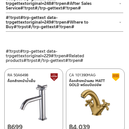
trpgettextoriginal=248#!trpen#After Sales
Service#!trpst#/trp-gettext#!trpen#
ช่องทางออนไลน์
#!trpst#trp-gettext data-
– Email: contact@charnpaiboon.com
trpgettextoriginal=249#!trpen#Where to
Buy#!trpst#/trp-gettext#!trpen#
– LINE: @Rasland
ร้านค้าตัวแทนจำหน่ายใกล้บ้านคุณ / Our Dealer
คลิกที่นี่
ร้านค้าออนไลน์ของชาญไพบูลย์ / Charnpaiboon Online Store
#!trpst#trp-gettext data-
– Shopee
trpgettextoriginal=229#!trpen#Related
–
Lazada
products#!trpst#/trp-gettext#!trpen#
ติดต่อพนักงานขาย / Contact Sales Staff
RA 50A6498
CA 101390MAG
สินค้าปรับราคาลดลง
ส
โทร: 02-285-5795
ก็อกล้างหน้าน้ำเย็น
ก็อกล้างหน้าผสม MATT
ศูนย์บริการและอะไหล่ กรุงเทพฯ
LINE:
@charnpaiboon.sales
GOLD พร้อมป๊อปอัพ
662/61-62 ถนน พระราม3 แขวงบางโพงพาง เขตยานนาวา กรุงเทพฯ
10120
โทร: 02-358-0080 / 080-075-8668 / 091-545-0556
ศูนย์บริการและอะไหล่
เชียงใหม่
฿
699
฿
4,039