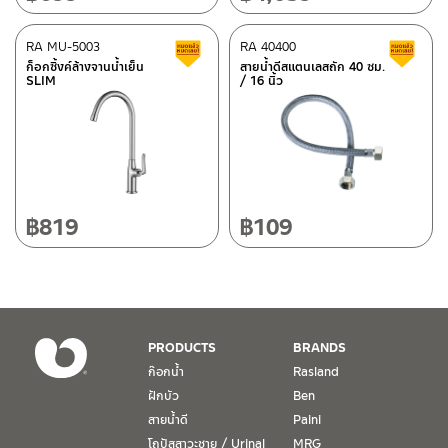
ติดต่อ ชาญไพบูลย์ / Contact Us
คลิกที่นี่
118/33 โครงการอรสิริน ม.8 ต.สันปูเลย อ.ดอยสะเก็ด เชียงใหม่
50220
RA MU-5003
RA 40400
สินค้าลดราคา เคลียร์สต็อก
ส
โทร: 080-075-2626
ก็อกซิ้งค์ล้างจานน้ำเย็น
สายน้ำดีสแตนเลสถัก 40 ซม.
SLIM
/ 16 นิ้ว
วันและเวลาทำการ
วันจันทร์ – วันศุกร์ เวลา 8:30-17:30 น.
วันเสาร์ เวลา 8:30-15:00 น.
หยุดวันอาทิตย์ และวันหยุดนักขัตฤกษ์
฿
819
฿
109
เงื่อนไขการรับประกันสินค้า
1. การรับประกัน จะต้องมีหลักฐานการซื้อ หรือ ใบเสร็จ โดยทางบริษัทฯ
ขอตรวจสอบโดยนับวันซื้อขายเป็นสำคัญ ทางบริษัทฯ ไม่สามารถให้
เงื่อนไขการรับประกันสินค้าได้ หากไม่มีเอกสารดังกล่าว
PRODUCTS
BRANDS
ก๊อกน้ำ
Rasland
2. การรับประกันสินค้า จะรับประกันฉพาะสินค้าที่อยู่ในสภาพการใช้งาน
ฝักบัว
Ben
ปกติ หากมีตำหนิ ชำรุด ร้าว ตกพื้น หรือสภาพภายนอกอยู่ในสภาพที่ใช้
สายน้ำดี
Paini
งานไม่ได้ ทางบริษัทฯ ถือว่าไม่อยู่ในเงื่อนไขการรับประกัน
โถปัสสาวะชาย / Urinal
MRG