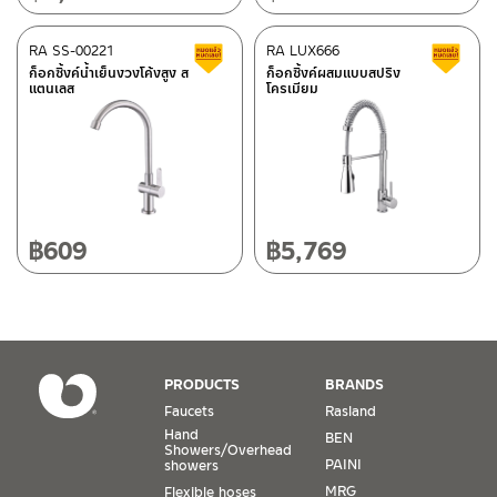
After Sales Service Center
RA SS-00221
Chiangmai
RA LUX666
Clearance sale
C
ก็อกซิ้งค์น้ำเย็นงวงโค้งสูง ส
ก็อกซิ้งค์ผสมแบบสปริง
แตนเลส
โครเมียม
118/33 Onsirin M.8, Sunpuloey, Doysaked, Chaingmai 50220
ติดต่อ ชาญไพบูลย์ / Contact Us
Click Here
Tel: 080-075-2626
Operating Time
Monday – Friday 8:30-17:30 hrs.
Saturday 8:30-15:00 hrs.
฿
609
฿
5,769
Closed on Sunday and Special / Public Holidays
Conditions for Product Warranty
1. A proof of purchase, or seller’s receipt, shall be required
PRODUCTS
BRANDS
to validate product warranty which will be checked against
Faucets
Rasland
the date of purchase. In the absence of such proof of
Hand
BEN
purchase, no warranty claims can be made.
Showers/Overhead
PAINI
showers
MRG
Flexible hoses
2. To be eligible for warranty claims, a product must be in