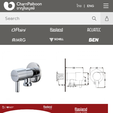
ไทย
ENG