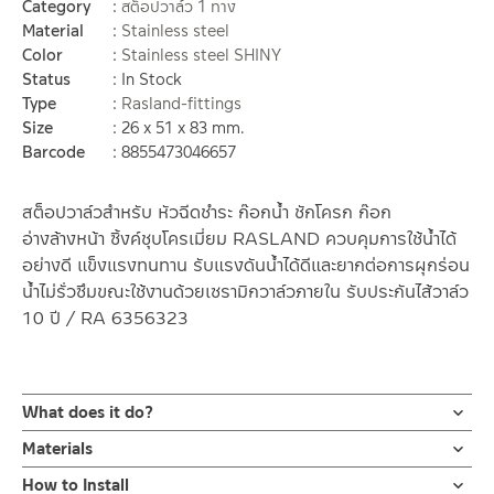
Category
สต็อปวาล์ว 1 ทาง
Material
Stainless steel
Color
Stainless steel SHINY
Status
In Stock
Type
Rasland-fittings
Size
26 x 51 x 83 mm.
Barcode
8855473046657
สต็อปวาล์วสำหรับ หัวฉีดชำระ ก๊อกน้ำ ชักโครก ก๊อก
อ่างล้างหน้า ซิ้งค์ชุบโครเมี่ยม RASLAND ควบคุมการใช้น้ำได้
อย่างดี แข็งแรงทนทาน รับแรงดันน้ำได้ดีและยากต่อการผุกร่อน
น้ำไม่รั่วซึมขณะใช้งานด้วยเซรามิกวาล์วภายใน รับประกันไส้วาล์ว
10 ปี / RA 6356323
What does it do?
สต๊อปวาล์ว สต็อปวาล์วสองทาง Stop Valve ขนาด 1/2″ แสตนเลส
Materials
เกรด 304 ชุบสีโครเมี่ยม ขนาดมาตราฐาน สามารถใส่กับข้อต่อขนาด
สต๊อปวาล์ว
How to Install
1/2 ” ตามมาตราฐานสากล มาพร้อมฝาครอบ รับประกันไส้วาล์ว 10 ปี