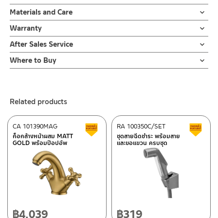
ผลิตจากซิงค์
ข้อแนะนำในการติดตั้ง
สำหรับ การติดตั้ง ก๊อกน้ำ วาล์วเปิดปิดน้ำ
Materials and Care
สต็อปวาล์วสองทาง ผลิตจากสแตนเลส เกรด 304 ชุบโครเมี่ยม ทนทาน
ฝักบัว และ ชุดสายฉีดชำระ
คำแนะนำในการดูแลรักษาผลิตภัณฑ์
แข็งแรง ต้านการกัดกร่อนสูง และไม่ขึ้นสนิม เป็นอุปกรณ์ควบคุมการ
Warranty
สำหรับการติดตั้งใหม่ ให้ไล่ฝุ่น เศษทราย เศษท่อ ออกจากท่อน้ำก่อนติด
1. ไม่ทำสินค้าให้เกิดความเสียหายอื่น ๆ นอกจากการใช้งานปกติ เช่นไม่
จ่ายน้ำ ใช้ต่อจากท่อปะปาผ่านสายน้ำดี ไปยังอุปกรณ์ต่างๆ เช่นเครื่องสุข
ตั้งสินค้า โดยปล่อยน้ำให้ไหลออกจากท่อนาน 1 นาที เพื่อให้แรงน้ำพัด
รับประกันไส้วาล์ว ไม่รั่วซึม 10 ปี
After Sales Service
ทำตก ไม่งัดหรือโยกสินค้าแรงๆ
ภัณฑ์์ หัวฉีดชำระ ชักโครก ก๊อกอ่างล้างหน้า ก๊อกซิ้งค์ ช่วยควบคุมแรง
พาเศษละอองต่างๆ ออกจากท่อน้ำ มิเช่นนั้นสิ่งสกปรกจะเข้าไปภายใน
2. ทำความสะอาดสินค้าโดยการใช้ผ้านุ่มๆชุบน้ำหมาดๆแล้วเช็ดให้แห้ง
Online Platform
ดันน้ำให้เหมาะกับการใช้งานของเรา เช่น ปรับระดับความแรงน้ำสายฉีด
สินค้าและสร้างความเสียหายได้ หากตรวจพบเศษละอองต่างๆในสินค้า
Where to Buy
3. ห้ามใช้สารเคมีที่มีฤทธิ์เป็นกรด ในการทำความสะอาด เนื่องจากผิว
– Email: contact@charnpaiboon.com
ชำระให้เบาลงหรือแรงขึ้น สามารถควบคุมการใช้น้ำได้ในส่วนที่ต้องการ
จะไม่อยู่ในเงื่อนไขการรับประกัน
ร้านค้าตัวแทนจำหน่ายใกล้บ้านคุณ / Our Dealer
Click Here
ของสินค้าจะเสียหายได้
– LINE: @Rasland
ปิดเพื่อการซ่อมแซมโดยไม่ต้องปิดวาล์วน้ำทั้งบ้าน แข็งแรงทนทาน รับ
4. ห้ามใช้แปรง วัสดุแข็ง หยาบ ห้ามใช้ฝอยขัดทำความสะอาด ขัดหรือถู
แรงดันน้ำได้ดีและยากต่อการผุกร่อน น้ำไม่รั่วซึมขณะใช้งานด้วยเซรามิ
ร้านค้าออนไลน์ของชาญไพบูลย์ / Charnpaiboon Online Store
บนตัวสินค้า ซึ่งจะสร้างความเสียหายให้เกิดขึ้นกับผิวของสินค้าได้
กวาล์วภายใน รับประกันไส้วาล์ว 10 ปี
Related products
– Shopee
–
Lazada
CA 101390MAG
RA 100350C/SET
Clearance sale
C
–
ซื้อสินค้าชิ้นนี้บน Shopee
>>
Click Here
<<
ก็อกล้างหน้าผสม MATT
ชุดสายฉีดชำระ พร้อมสาย
GOLD พร้อมป๊อปอัพ
และขอแขวน ครบชุด
–
ซื้อสินค้าชิ้นนี้บน Lazada
>>
Click Here
<<
ติดต่อพนักงานขาย / Contact Sales Staff
After Sales Service Center – Bangkok
Tel: 02-285-5795
LINE:
@charnpaiboon.sales
662/61-62 Rama 3 Road, Bangpongpang, Yannawa,
Bangkok 10120
Tel: 02-358-0080 / 080-075-8668 / 091-545-0556
฿
4,039
฿
319