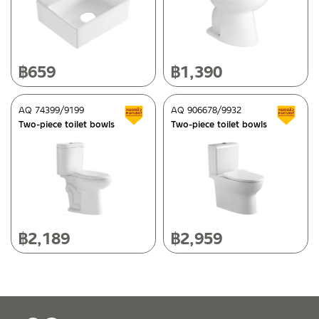
After Sales Service Center – Bangkok
662/61-62 Rama 3 Road, Bangpongpang, Yannawa,
Bangkok 10120
Tel: 02-358-0080 / 080-075-8668 / 091-545-0556
฿
659
฿
1,390
ติดต่อ ชาญไพบูลย์ / Contact Us
Click Here
After Sales Service Center
AQ 74399/9199
Chiangmai
AQ 906678/9932
Clearance sale
C
Two-piece toilet bowls
Two-piece toilet bowls
118/33 Onsirin M.8, Sunpuloey, Doysaked, Chaingmai 50220
Tel: 080-075-2626
Operating Time
Monday – Friday 8:30-17:30 hrs.
Saturday 8:30-15:00 hrs.
฿
2,189
฿
2,959
Closed on Sunday and Special / Public Holidays
Conditions for Product Warranty