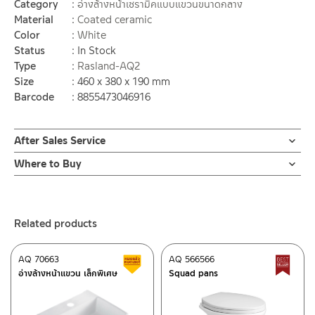
Category
อ่างล้างหน้าเซรามิคแบบแขวนขนาดกลาง
Material
Coated ceramic
Color
White
Status
In Stock
Type
Rasland-AQ2
Size
460 x 380 x 190 mm
Barcode
8855473046916
After Sales Service
Online Platform
Where to Buy
– Email: contact@charnpaiboon.com
ร้านค้าตัวแทนจำหน่ายใกล้บ้านคุณ / Our Dealer
Click Here
– LINE: @Rasland
ร้านค้าออนไลน์ของชาญไพบูลย์ / Charnpaiboon Online Store
Related products
– Shopee
–
Lazada
AQ 70663
AQ 566566
Clearance sale
B
ติดต่อพนักงานขาย / Contact Sales Staff
อ่างล้างหน้าแขวน เล็กพิเศษ
Squad pans
Tel: 02-285-5795
LINE:
@charnpaiboon.sales