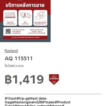
AQ 115511
โถปัสสาวะชาย
฿
1,419
สินค้าปรับราคาลดลง
#!trpst#trp-gettext data-
trpgettextoriginal=228#!trpen#Product