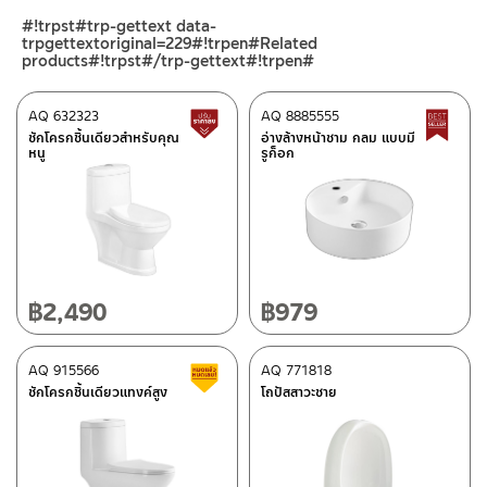
ร้านค้าออนไลน์ของชาญไพบูลย์ / Charnpaiboon Online Store
#!trpst#trp-gettext data-
– Shopee
trpgettextoriginal=229#!trpen#Related
–
Lazada
products#!trpst#/trp-gettext#!trpen#
ติดต่อพนักงานขาย / Contact Sales Staff
AQ 632323
AQ 8885555
สินค้าปรับราคาลดลง
B
โทร: 02-285-5795
ชักโครกชิ้นเดียวสำหรับคุณ
อ่างล้างหน้าชาม กลม แบบมี
ศูนย์บริการและอะไหล่ กรุงเทพฯ
LINE:
@charnpaiboon.sales
หนู
รูก็อก
662/61-62 ถนน พระราม3 แขวงบางโพงพาง เขตยานนาวา กรุงเทพฯ
10120
โทร: 02-358-0080 / 080-075-8668 / 091-545-0556
ศูนย์บริการและอะไหล่
เชียงใหม่
฿
2,490
฿
979
ติดต่อ ชาญไพบูลย์ / Contact Us
คลิกที่นี่
118/33 โครงการอรสิริน ม.8 ต.สันปูเลย อ.ดอยสะเก็ด เชียงใหม่
50220
AQ 915566
AQ 771818
สินค้าลดราคา เคลียร์สต็อก
โทร: 080-075-2626
ชักโครกชิ้นเดียวแทงค์สูง
โถปัสสาวะชาย
วันและเวลาทำการ
วันจันทร์ – วันศุกร์ เวลา 8:30-17:30 น.