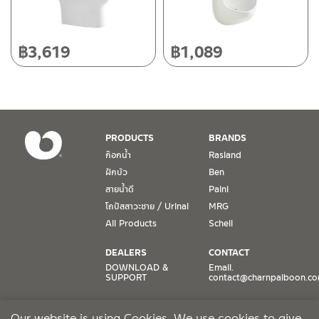
วันเสาร์ เวลา 8:30-15:00 น.
หยุดวันอาทิตย์ และวันหยุดนักขัตฤกษ์
฿
3,619
฿
1,089
เงื่อนไขการรับประกันสินค้า
1. การรับประกัน จะต้องมีหลักฐานการซื้อ หรือ ใบเสร็จ โดยทางบริษัทฯ
ขอตรวจสอบโดยนับวันซื้อขายเป็นสำคัญ ทางบริษัทฯ ไม่สามารถให้
เงื่อนไขการรับประกันสินค้าได้ หากไม่มีเอกสารดังกล่าว
PRODUCTS
BRANDS
ก๊อกน้ำ
Rasland
2. การรับประกันสินค้า จะรับประกันฉพาะสินค้าที่อยู่ในสภาพการใช้งาน
ฝักบัว
Ben
ปกติ หากมีตำหนิ ชำรุด ร้าว ตกพื้น หรือสภาพภายนอกอยู่ในสภาพที่ใช้
สายน้ำดี
Paini
งานไม่ได้ ทางบริษัทฯ ถือว่าไม่อยู่ในเงื่อนไขการรับประกัน
โถปัสสาวะชาย / Urinal
MRG
3. การรับประกันสินค้า จะรับประกันเฉพาะชิ้นส่วนที่แจ้ง เช่น ก๊อกน้ำ จะ
All Products
Schell
รับประกันเฉพาะวาล์วก๊อกน้ำไม่รั่วซึม ดังนั้นการรับประกันจะเป็นการ
เปลี่ยนเฉพาะชิ้นส่วนที่รับประกันนั้นๆ
DEALERS
CONTACT
DOWNLOAD &
Email.
SUPPORT
contact@charnpaiboon.c
4. ในกรณีที่ทางบริษัทฯ ต้องชดเชยสินค้าชิ้นใหม่ให้ลูกค้า ทางบริษัทฯ จะ
ไม่ได้จัดหาช่างในการติดตั้งใหม่ หรือจัดหาช่างในการรื้อถอนสินค้าที่เสีย
ONLINE STORES
SOCIAL MEDIA
หายให้กับลูกค้า หากมีวัสดุอุปกรณ์ที่เกี่ยวเนื่องกับสินค้าของบริษัทฯ ที่มี
Our website is using Cookies. We use cookies to give