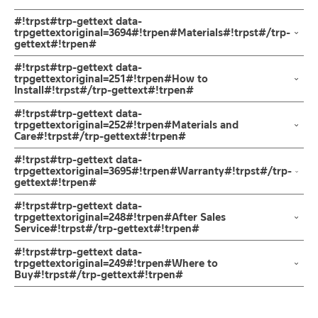
#!trpst#trp-gettext data-
trpgettextoriginal=3694#!trpen#Materials#!trpst#/trp-
gettext#!trpen#
ผลิตจากเซรามิกเคลือบคุณภาพดี
#!trpst#trp-gettext data-
trpgettextoriginal=251#!trpen#How to
Install#!trpst#/trp-gettext#!trpen#
แขวนกำแพง ท่อน้ำทิ้งลงพื้น
#!trpst#trp-gettext data-
trpgettextoriginal=252#!trpen#Materials and
Care#!trpst#/trp-gettext#!trpen#
ห้ามใช้วัสดุผิวหยาบขัดที่พื้นผิวสินค้า
#!trpst#trp-gettext data-
trpgettextoriginal=3695#!trpen#Warranty#!trpst#/trp-
gettext#!trpen#
รับประกันเซรามิคไม่ร้าวราน ตลอดอายุการใช้งาน
#!trpst#trp-gettext data-
trpgettextoriginal=248#!trpen#After Sales
Service#!trpst#/trp-gettext#!trpen#
ช่องทางออนไลน์
#!trpst#trp-gettext data-
– Email: contact@charnpaiboon.com
trpgettextoriginal=249#!trpen#Where to
Buy#!trpst#/trp-gettext#!trpen#
– LINE: @Rasland
ร้านค้าตัวแทนจำหน่ายใกล้บ้านคุณ / Our Dealer
คลิกที่นี่