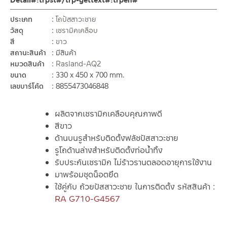
Detail#!trpst#/trp-gettext#!trpen#
ประเภท
โถปัสสาวะชาย
วัสดุ
เซรามิคเคลือบ
สี
ขาว
สถานะสินค้า
มีสินค้า
หมวดสินค้า
Rasland-AQ2
ขนาด
330 x 450 x 700 mm.
เลขบาร์โค้ด
8855473046848
ผลิตจากเซรามิกเคลือบคุณภาพดี
สีขาว
ด้านบนรูสำหรับติดตั้งฟลัชปัสสาวะชาย
รูโถด้านล่างสำหรับติดตั้งท่อน้ำทิ้ง
รับประกันเซรามิก ไม่ร้าวรานตลอดอายุการใช้งาน
มาพร้อมชุดน็อตยึด
ใช้คู่กับ ถ้วยปัสสาวะชาย ในการติดตั้ง รหัสสินค้า :
RA G710-G4567