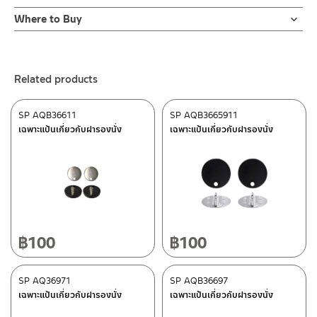
Online Platform
Where to Buy
– Email: contact@charnpaiboon.com
ร้านค้าตัวแทนจำหน่ายใกล้บ้านคุณ / Our Dealer
Click Here
– LINE: @Rasland
ร้านค้าออนไลน์ของชาญไพบูลย์ / Charnpaiboon Online Store
Related products
– Shopee
–
Lazada
SP AQB36611
SP AQB3665911
ติดต่อพนักงานขาย / Contact Sales Staff
เฉพาะแป้นเกี่ยวกับฝารองนั่ง
เฉพาะแป้นเกี่ยวกับฝารองนั่ง
Tel: 02-285-5795
LINE:
@charnpaiboon.sales
After Sales Service Center – Bangkok
662/61-62 Rama 3 Road, Bangpongpang, Yannawa,
Bangkok 10120
Tel: 02-358-0080 / 080-075-8668 / 091-545-0556
฿
100
฿
100
ติดต่อ ชาญไพบูลย์ / Contact Us
Click Here
After Sales Service Center
SP AQ36971
Chiangmai
SP AQB36697
เฉพาะแป้นเกี่ยวกับฝารองนั่ง
เฉพาะแป้นเกี่ยวกับฝารองนั่ง
118/33 Onsirin M.8, Sunpuloey, Doysaked, Chaingmai 50220