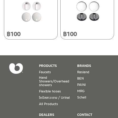
Tel: 080-075-2626
Operating Time
Monday – Friday 8:30-17:30 hrs.
Saturday 8:30-15:00 hrs.
฿
100
฿
100
Closed on Sunday and Special / Public Holidays
Conditions for Product Warranty
1. A proof of purchase, or seller’s receipt, shall be required
PRODUCTS
BRANDS
to validate product warranty which will be checked against
Faucets
Rasland
the date of purchase. In the absence of such proof of
Hand
BEN
purchase, no warranty claims can be made.
Showers/Overhead
PAINI
showers
MRG
Flexible hoses
2. To be eligible for warranty claims, a product must be in
its proper working condition. If defects such as dents,
Schell
โถปัสสาวะชาย / Urinal
cracks, or impact breakage are evident, or its overall
All Products
condition is that of a non-working item, then warranty shall
be voided.
DEALERS
CONTACT