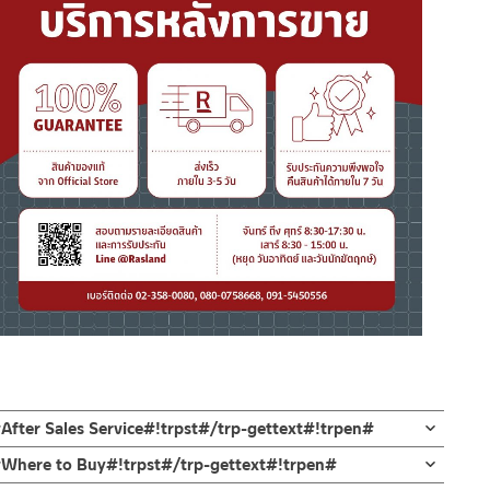
After Sales Service#!trpst#/trp-gettext#!trpen#
n#Where to Buy#!trpst#/trp-gettext#!trpen#