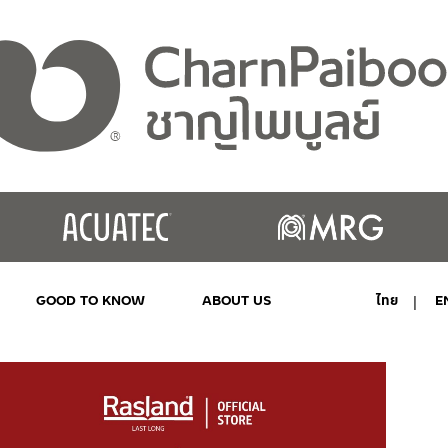
GOOD TO KNOW
ABOUT US
ไทย
E
MY ACCOUNT