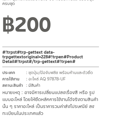
ครบชุด
฿
200
#!trpst#trp-gettext data-
trpgettextoriginal=228#!trpen#Product
Detail#!trpst#/trp-gettext#!trpen#
ประเภท
ชุดปุ่ม/มือจับฟลัช พร้อมก้านและตัวยึด
การใช้งาน
อะไหล่ AQ 97878-UF
สถานะสินค้า
มีสินค้า
หมายเหตุ : อาจมีการเปลี่ยนแปลงเรื่องสี หรือ รูป
แบบอะไหล่ โดยให้ยึดหลักการใช้งานได้จริงตามสินค้า
นั้น ๆ ราคาอะไหล่ เป็นราคารวมค่าส่งไปรษณีย์ ลง
ทะเบียนในประเทศแล้ว