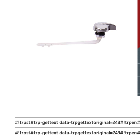
#!trpst#trp-gettext data-trpgettextoriginal=248#!trpen#
ช่องทางออนไลน์
#!trpst#trp-gettext data-trpgettextoriginal=249#!trpe
– Email: contact@charnpaiboon.com