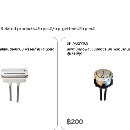
#Related products#!trpst#/trp-gettext#!trpen#
SP AQ21169
ลัชแบบสองระบบ พร้อมก้านและตัวยึด
เฉพาะปุ่มกดฟลัชแบบสองระบบ พร้อมก้านแ
ปุ่มครบชุด
ฯ 10120
20
฿
200