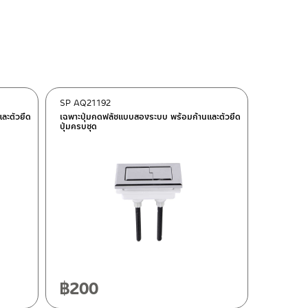
SP AQ21192
ละตัวยึด
เฉพาะปุ่มกดฟลัชแบบสองระบบ พร้อมก้านและตัวยึด
ปุ่มครบชุด
฿
200