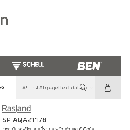
NG
SP AQA21178
เฉพาะปุ่มกดฟลัชแบบหนึ่งระบบ พร้อมก้านและตัวยึดปุ่ม