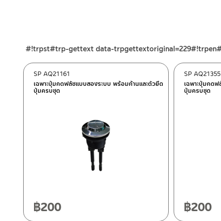
ร้านค้าตัวแทนจำหน่ายใกล้บ้านคุณ / Our Dealer
คลิกที่นี่
– LINE: @Rasland
ร้านค้าออนไลน์ของชาญไพบูลย์ / Charnpaiboon Online Store
– Shopee
–
Lazada
#!trpst#trp-gettext data-trpgettextoriginal=229#!trpen
ติดต่อพนักงานขาย / Contact Sales Staff
โทร: 02-285-5795
SP AQ21161
SP AQ21355
LINE:
@charnpaiboon.sales
เฉพาะปุ่มกดฟลัชแบบสองระบบ พร้อมก้านและตัวยึด
เฉพาะปุ่มกดฟ
ปุ่มครบชุด
ปุ่มครบชุด
ศูนย์บริการและอะไหล่ กรุงเทพฯ
662/61-62 ถนน พระราม3 แขวงบางโพงพาง เขตยานนาวา กรุงเทพ
โทร: 02-358-0080 / 080-075-8668 / 091-545-0556
ศูนย์บริการและอะไหล่
เชียงใหม่
ติดต่อ ชาญไพบูลย์ / Contact Us
คลิกที่นี่
118/33 โครงการอรสิริน ม.8 ต.สันปูเลย อ.ดอยสะเก็ด เชียงใหม่ 502
โทร: 080-075-2626
฿
200
฿
200