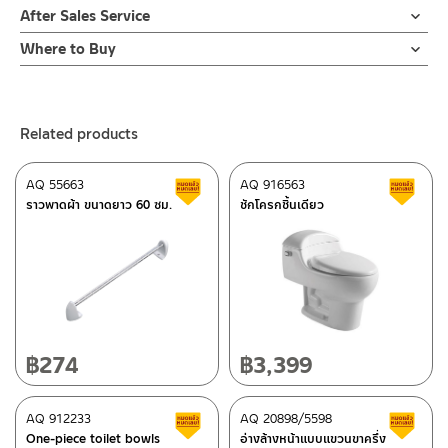
After Sales Service
Online Platform
Where to Buy
– Email: contact@charnpaiboon.com
ร้านค้าตัวแทนจำหน่ายใกล้บ้านคุณ / Our Dealer
Click Here
– LINE: @Rasland
ร้านค้าออนไลน์ของชาญไพบูลย์ / Charnpaiboon Online Store
Related products
– Shopee
–
Lazada
AQ 55663
AQ 916563
Clearance sale
C
ติดต่อพนักงานขาย / Contact Sales Staff
ราวพาดผ้า ขนาดยาว 60 ซม.
ชักโครกชิ้นเดียว
Tel: 02-285-5795
LINE:
@charnpaiboon.sales
After Sales Service Center – Bangkok
662/61-62 Rama 3 Road, Bangpongpang, Yannawa,
Bangkok 10120
Tel: 02-358-0080 / 080-075-8668 / 091-545-0556
฿
274
฿
3,399
ติดต่อ ชาญไพบูลย์ / Contact Us
Click Here
After Sales Service Center
AQ 912233
Chiangmai
AQ 20898/5598
Clearance sale
C
One-piece toilet bowls
อ่างล้างหน้าแบบแขวนขาครึ่ง