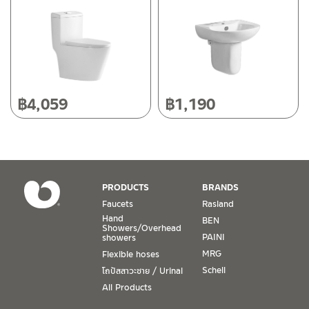
118/33 Onsirin M.8, Sunpuloey, Doysaked, Chaingmai 50220
Tel: 080-075-2626
Operating Time
Monday – Friday 8:30-17:30 hrs.
Saturday 8:30-15:00 hrs.
฿
4,059
฿
1,190
Closed on Sunday and Special / Public Holidays
Conditions for Product Warranty
1. A proof of purchase, or seller’s receipt, shall be required
PRODUCTS
BRANDS
to validate product warranty which will be checked against
Faucets
Rasland
the date of purchase. In the absence of such proof of
Hand
BEN
purchase, no warranty claims can be made.
Showers/Overhead
PAINI
showers
MRG
Flexible hoses
2. To be eligible for warranty claims, a product must be in
its proper working condition. If defects such as dents,
Schell
โถปัสสาวะชาย / Urinal
cracks, or impact breakage are evident, or its overall
All Products
condition is that of a non-working item, then warranty shall