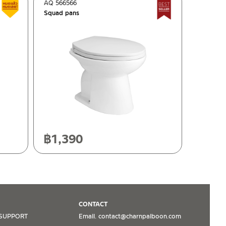
AQ 566566
Clearance sale
Best seller
Squad pans
฿
1,390
CONTACT
SUPPORT
Email. contact@charnpaiboon.com