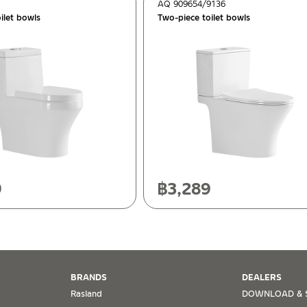
AQ 909654/9136
ilet bowls
Two-piece toilet bowls
ok 10120
0
9
฿
3,289
BRANDS
DEALERS
Rasland
DOWNLOAD & 