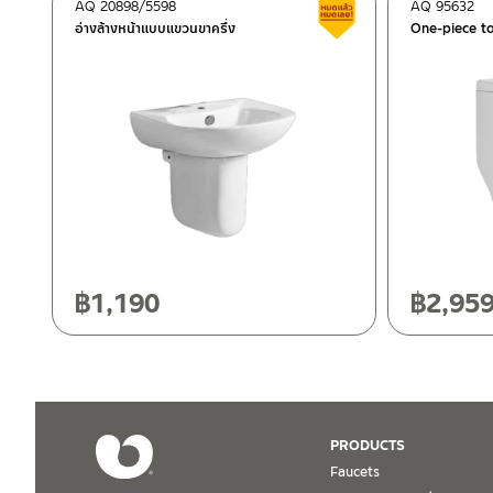
ติดต่อพนักงานขาย / Contact Sales Staff
AQ 20898/5598
AQ 95632
Clearance sale
Tel: 02-285-5795
อ่างล้างหน้าแบบแขวนขาครึ่ง
One-piece to
LINE:
@charnpaiboon.sales
After Sales Service Center – Bangkok
662/61-62 Rama 3 Road, Bangpongpang, Yannawa, Bangk
Tel: 02-358-0080 / 080-075-8668 / 091-545-0556
After Sales Service Center
Chiangmai
ติดต่อ ชาญไพบูลย์ / Contact Us
Click Here
118/33 Onsirin M.8, Sunpuloey, Doysaked, Chaingmai 5022
Tel: 080-075-2626
฿
1,190
฿
2,95
Operating Time
Monday – Friday 8:30-17:30 hrs.
Saturday 8:30-15:00 hrs.
Closed on Sunday and Special / Public Holidays
PRODUCTS
Faucets