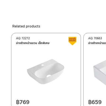
ร้านค้าตัวแทนจำหน่ายใกล้บ้านคุณ / Our Dealer
Click Here
– LINE: @Rasland
ร้านค้าออนไลน์ของชาญไพบูลย์ / Charnpaiboon Online Store
– Shopee
–
Lazada
Related products
ติดต่อพนักงานขาย / Contact Sales Staff
Tel: 02-285-5795
AQ 72272
AQ 70663
Clearance sale
LINE:
@charnpaiboon.sales
อ่างล้างหน้าแขวน เล็กพิเศษ
อ่างล้างหน้าแ
After Sales Service Center – Bangkok
662/61-62 Rama 3 Road, Bangpongpang, Yannawa, Bangk
Tel: 02-358-0080 / 080-075-8668 / 091-545-0556
After Sales Service Center
Chiangmai
ติดต่อ ชาญไพบูลย์ / Contact Us
Click Here
118/33 Onsirin M.8, Sunpuloey, Doysaked, Chaingmai 5022
Tel: 080-075-2626
฿
769
฿
659