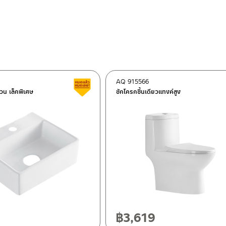
AQ 915566
Clearance sale
ขวน เล็กพิเศษ
ชักโครกชิ้นเดียวแทงค์สูง
ok 10120
0
฿
3,619