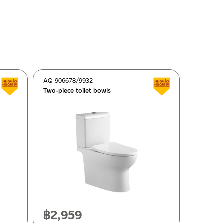
AQ 906678/9932
Clearance sale
Clearance sale
Two-piece toilet bowls
฿
2,959