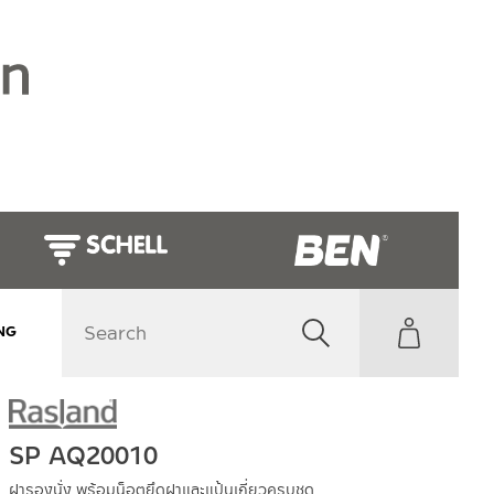
NG
SP AQ20010
ฝารองนั่ง พร้อมน็อตยึดฝาและแป้นเกี่ยวครบชุด