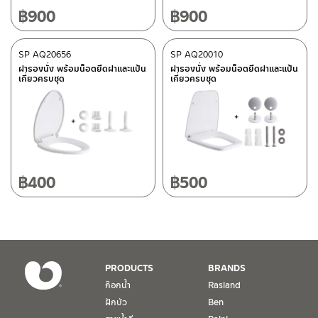
ศูนย์บริการและอะไหล่
เชียงใหม่
฿
900
฿
900
ติดต่อ ชาญไพบูลย์ / Contact Us
คลิกที่นี่
118/33 โครงการอรสิริน ม.8 ต.สันปูเลย อ.ดอยสะเก็ด เชียงใหม่
50220
SP AQ20656
SP AQ20010
โทร: 080-075-2626
ฝารองนั่ง พร้อมน็อตยึดฝาและแป้น
ฝารองนั่ง พร้อมน็อตยึดฝาและแป้น
เกี่ยวครบชุด
เกี่ยวครบชุด
วันและเวลาทำการ
วันจันทร์ – วันศุกร์ เวลา 8:30-17:30 น.
วันเสาร์ เวลา 8:30-15:00 น.
หยุดวันอาทิตย์ และวันหยุดนักขัตฤกษ์
฿
400
฿
500
เงื่อนไขการรับประกันสินค้า
1. การรับประกัน จะต้องมีหลักฐานการซื้อ หรือ ใบเสร็จ โดยทางบริษัทฯ
ขอตรวจสอบโดยนับวันซื้อขายเป็นสำคัญ ทางบริษัทฯ ไม่สามารถให้
เงื่อนไขการรับประกันสินค้าได้ หากไม่มีเอกสารดังกล่าว
PRODUCTS
BRANDS
ก๊อกน้ำ
Rasland
2. การรับประกันสินค้า จะรับประกันฉพาะสินค้าที่อยู่ในสภาพการใช้งาน
ฝักบัว
Ben
ปกติ หากมีตำหนิ ชำรุด ร้าว ตกพื้น หรือสภาพภายนอกอยู่ในสภาพที่ใช้