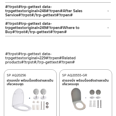
#!trpst#trp-gettext data-
trpgettextoriginal=248#!trpen#After Sales
Service#!trpst#/trp-gettext#!trpen#
ช่องทางออนไลน์
#!trpst#trp-gettext data-
– Email: contact@charnpaiboon.com
trpgettextoriginal=249#!trpen#Where to
Buy#!trpst#/trp-gettext#!trpen#
– LINE: @Rasland
ร้านค้าตัวแทนจำหน่ายใกล้บ้านคุณ / Our Dealer
คลิกที่นี่
ร้านค้าออนไลน์ของชาญไพบูลย์ / Charnpaiboon Online Store
#!trpst#trp-gettext data-
– Shopee
trpgettextoriginal=229#!trpen#Related
–
Lazada
products#!trpst#/trp-gettext#!trpen#
ติดต่อพนักงานขาย / Contact Sales Staff
SP AQ20256
SP AQ20555-GR
โทร: 02-285-5795
ฝารองนั่ง พร้อมน็อตยึดฝาและแป้น
ฝารองนั่ง พร้อมน็อตยึดฝาและแป้น
ศูนย์บริการและอะไหล่ กรุงเทพฯ
LINE:
@charnpaiboon.sales
เกี่ยวครบชุด
เกี่ยวครบชุด
662/61-62 ถนน พระราม3 แขวงบางโพงพาง เขตยานนาวา กรุงเทพฯ
10120
โทร: 02-358-0080 / 080-075-8668 / 091-545-0556