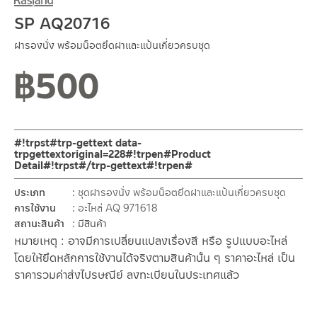
SP AQ20716
ฝารองนั่ง พร้อมน็อตยึดฝาและแป้นเกี่ยวครบชุด
฿
500
#!trpst#trp-gettext data-
trpgettextoriginal=228#!trpen#Product
Detail#!trpst#/trp-gettext#!trpen#
ประเภท
ชุดฝารองนั่ง พร้อมน็อตยึดฝาและแป้นเกี่ยวครบชุด
การใช้งาน
อะไหล่ AQ 971618
สถานะสินค้า
มีสินค้า
หมายเหตุ : อาจมีการเปลี่ยนแปลงเรื่องสี หรือ รูปแบบอะไหล่
โดยให้ยึดหลักการใช้งานได้จริงตามสินค้านั้น ๆ ราคาอะไหล่ เป็น
ราคารวมค่าส่งไปรษณีย์ ลงทะเบียนในประเทศแล้ว