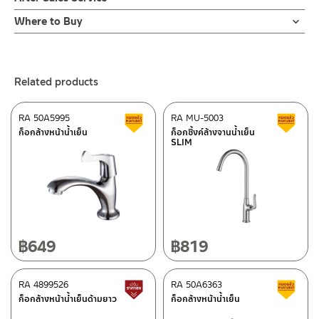
เพิ่มให้สำหรับบ้านที่มีชักโครกแบบข้อต่อ 6 หุน วัสดุคุณภาพดี แข็งแรง
2. ทำความสะอาดสินค้าโดยการใช้ผ้านุ่มๆชุบน้ำหมาดๆแล้วเช็ดให้แห้ง
Online Platform
รับประกัน 2 ปี
Where to Buy
3. ห้ามใช้สารเคมีที่มีฤทธิ์เป็นกรด ในการทำความสะอาด เนื่องจากผิว
– Email: contact@charnpaiboon.com
ร้านค้าตัวแทนจำหน่ายใกล้บ้านคุณ / Our Dealer
Click Here
ของสินค้าจะเสียหายได้
– LINE: @Rasland
4. ห้ามใช้แปรง วัสดุแข็ง หยาบ ห้ามใช้ฝอยขัดทำความสะอาด ขัดหรือถู
ร้านค้าออนไลน์ของชาญไพบูลย์ / Charnpaiboon Online Store
บนตัวสินค้า ซึ่งจะสร้างความเสียหายให้เกิดขึ้นกับผิวของสินค้าได้
Related products
– Shopee
–
Lazada
RA 50A5995
RA MU-5003
Clearance sale
C
–
ซื้อสินค้าชิ้นนี้บน Shopee
>>
Click Here
<<
ก็อกล้างหน้าน้ำเย็น
ก็อกซิ้งค์ล้างจานน้ำเย็น
SLIM
–
ซื้อสินค้าชิ้นนี้บน Lazada
>>
Click Here
<<
ติดต่อพนักงานขาย / Contact Sales Staff
After Sales Service Center – Bangkok
Tel: 02-285-5795
LINE:
@charnpaiboon.sales
662/61-62 Rama 3 Road, Bangpongpang, Yannawa,
Bangkok 10120
Tel: 02-358-0080 / 080-075-8668 / 091-545-0556
฿
649
฿
819
After Sales Service Center
RA 4899526
Chiangmai
RA 50A6363
Lower price tag
C
ก็อกล้างหน้าน้ำเย็นด้ามยาว
ก็อกล้างหน้าน้ำเย็น
118/33 Onsirin M.8, Sunpuloey, Doysaked, Chaingmai 50220