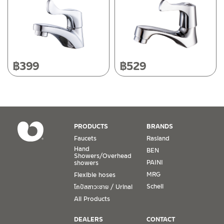
ติดต่อ ชาญไพบูลย์ / Contact Us
Click Here
Tel: 080-075-2626
Operating Time
Monday – Friday 8:30-17:30 hrs.
Saturday 8:30-15:00 hrs.
฿
399
฿
529
Closed on Sunday and Special / Public Holidays
Conditions for Product Warranty
1. A proof of purchase, or seller’s receipt, shall be required
PRODUCTS
BRANDS
to validate product warranty which will be checked against
Faucets
Rasland
the date of purchase. In the absence of such proof of
Hand
BEN
purchase, no warranty claims can be made.
Showers/Overhead
PAINI
showers
MRG
Flexible hoses
2. To be eligible for warranty claims, a product must be in
its proper working condition. If defects such as dents,
Schell
โถปัสสาวะชาย / Urinal
cracks, or impact breakage are evident, or its overall
All Products
condition is that of a non-working item, then warranty shall
be voided.
DEALERS
CONTACT