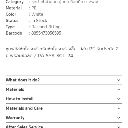
Category
ชุดน้ำเข้าน้ำออก ปุ่มกด น็อตยึด ยางรอง
Material
PE
Color
White
Status
In Stock
Type
Rasland-fittings
Barcode
8855473056595
ชุดฟลัชชักโครกสำหรับชักโครกสองชิ้น วัสดุ PE รับประกัน 2
ปี พร้อมข้อลด / RA SYS-SGL-24
What does it do?
ชุดฟลัชชักโครกรุ่นสองชิ้น อะไหล่ชักโครก ชุดอะไหล่ชักโครกแบบมี
Materials
ปุ่มกดได้ทั้งด้านหน้าและด้านข้าง ผลิตจากวัสดุ PE มาพร้อมพร้อมข้อ
ตัวฟลัช
How to Install
ลดตัวแปลง 1/2″ (4 หุน) 3/4″ ( 6หุน) รับประกัน 2 ปี
ผลิตจากวัสดุ PE
คลิ๊ก เพื่อดูคู่มือการติดตั้งเป็นเอกสาร
Materials and Care
ชุดฟลัชชักโครก อะไหล่ชักโครก แกนน้ำเข้าชักโครก ลูกลอยในตัว ชุด
คำแนะนำในการดูแลรักษาผลิตภัณฑ์
อะไหล่ชักโครก สามารถใช้กับสุขภัณฑ์ชักโครกทั้งแบบกดหน้าและกดข้าง
Warranty
1. ไม่ทำสินค้าให้เกิดความเสียหายอื่น ๆ นอกจากการใช้งานปกติ เช่นไม่
แบบสองชิ้นเดียวทั่วไปได้ทุกยี่ห้อตามมาตรฐานทุกรุ่น มีตัวแปลงข้อลด
รับประกัน 2 ปี
After Sales Service
ทำตก ไม่งัดหรือโยกสินค้าแรงๆ