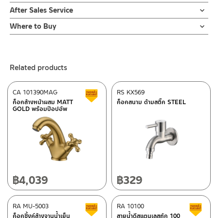
1. ไม่ทำสินค้าให้เกิดความเสียหายอื่น ๆ นอกจากการใช้งานปกติ เช่นไม่
ชิ้นเดียวทั่วไปได้ทุกยี่ห้อตามมาตรฐานทุกรุ่น ปุ่มกดออกแบบให้มีปุ่มกด
รับประกัน 2 ปี
After Sales Service
ทำตก ไม่งัดหรือโยกสินค้าแรงๆ
คู่สำหรับน้ำ 3 ลิตร 6 ลิตร ทำให้ประหยัดน้ำ มีตัวกรองสำหรับกรองสิ่ง
2. ทำความสะอาดสินค้าโดยการใช้ผ้านุ่มๆชุบน้ำหมาดๆแล้วเช็ดให้แห้ง
Online Platform
สกปรก วัสดุคุณภาพดี แข็งแรง รับประกัน 2 ปี
Where to Buy
3. ห้ามใช้สารเคมีที่มีฤทธิ์เป็นกรด ในการทำความสะอาด เนื่องจากผิว
– Email: contact@charnpaiboon.com
ร้านค้าตัวแทนจำหน่ายใกล้บ้านคุณ / Our Dealer
Click Here
ของสินค้าจะเสียหายได้
– LINE: @Rasland
4. ห้ามใช้แปรง วัสดุแข็ง หยาบ ห้ามใช้ฝอยขัดทำความสะอาด ขัดหรือถู
ร้านค้าออนไลน์ของชาญไพบูลย์ / Charnpaiboon Online Store
บนตัวสินค้า ซึ่งจะสร้างความเสียหายให้เกิดขึ้นกับผิวของสินค้าได้
Related products
– Shopee
–
Lazada
CA 101390MAG
RS KX569
Clearance sale
–
ซื้อสินค้าชิ้นนี้บน Shopee
>>
Click Here
<<
ก็อกล้างหน้าผสม MATT
ก็อกสนาม ด้ามสติ๊ก STEEL
GOLD พร้อมป๊อปอัพ
–
ซื้อสินค้าชิ้นนี้บน Lazada
>>
Click Here
<<
ติดต่อพนักงานขาย / Contact Sales Staff
After Sales Service Center – Bangkok
Tel: 02-285-5795
LINE:
@charnpaiboon.sales
662/61-62 Rama 3 Road, Bangpongpang, Yannawa,
Bangkok 10120
Tel: 02-358-0080 / 080-075-8668 / 091-545-0556
฿
4,039
฿
329
After Sales Service Center
RA MU-5003
Chiangmai
RA 10100
Clearance sale
C
ก็อกซิ้งค์ล้างจานน้ำเย็น
สายน้ำดีสแตนเลสถัก 100