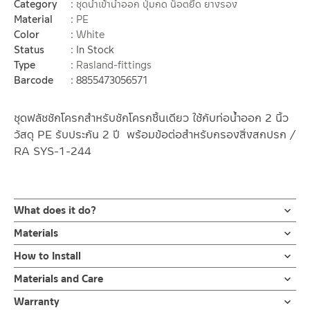
Category
ชุดน้ำเข้าน้ำออก ปุ่มกด น็อตยึด ยางรอง
Material
PE
Color
White
Status
In Stock
Type
Rasland-fittings
Barcode
8855473056571
ชุดฟลัชชักโครกสำหรับชักโครกชิ้นเดียว ใช้กับท่อน้ำออก 2 นิ้ว
วัสดุ PE รับประกัน 2 ปี พร้อมข้อต่อสำหรับกรองสิ่งสกปรก /
RA SYS-1-244
What does it do?
ชุดฟลัชชักโครกรุ่นชิ้นเดียว อะไหล่ชักโครก ชุดอะไหล่ชักโครกแบบมี
Materials
ปุ่มกดคู่ด้านบน ขนาด 24 ซม. ผลิตจากวัสดุ PE มา พร้อมข้อต่อ
ตัวฟลัช
How to Install
สำหรับกรองสิ่งสกปรก รับประกัน 2 ปี
ผลิตจากวัสดุ PE
คลิ๊ก เพื่อดูคู่มือการติดตั้งเป็นเอกสาร
Materials and Care
ชุดฟลัชชักโครก อะไหล่ชักโครก แกนน้ำเข้าชักโครก ลูกลอยในตัว ชุด
คำแนะนำในการดูแลรักษาผลิตภัณฑ์
อะไหล่ชักโครกแบบมีปุ่มกดด้านบน สามารถใช้กับสุขภัณฑ์ชักโครก แบบ
Warranty