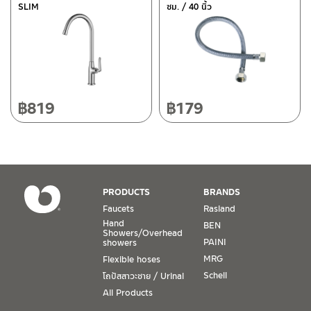
SLIM
ซม. / 40 นิ้ว
118/33 Onsirin M.8, Sunpuloey, Doysaked, Chaingmai 50220
ติดต่อ ชาญไพบูลย์ / Contact Us
Click Here
Tel: 080-075-2626
Operating Time
Monday – Friday 8:30-17:30 hrs.
Saturday 8:30-15:00 hrs.
฿
819
฿
179
Closed on Sunday and Special / Public Holidays
Conditions for Product Warranty
1. A proof of purchase, or seller’s receipt, shall be required
PRODUCTS
BRANDS
to validate product warranty which will be checked against
Faucets
Rasland
the date of purchase. In the absence of such proof of
Hand
BEN
purchase, no warranty claims can be made.
Showers/Overhead
PAINI
showers
MRG
Flexible hoses
2. To be eligible for warranty claims, a product must be in
its proper working condition. If defects such as dents,
Schell
โถปัสสาวะชาย / Urinal
cracks, or impact breakage are evident, or its overall
All Products
condition is that of a non-working item, then warranty shall