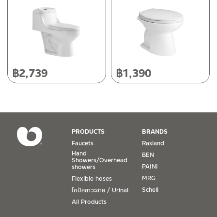
118/33 Onsirin M.8, Sunpuloey, Doysaked, Chaingmai 50220
Tel: 080-075-2626
Operating Time
Monday – Friday 8:30-17:30 hrs.
Saturday 8:30-15:00 hrs.
฿
2,739
฿
1,390
Closed on Sunday and Special / Public Holidays
Conditions for Product Warranty
1. A proof of purchase, or seller’s receipt, shall be required
PRODUCTS
BRANDS
to validate product warranty which will be checked against
Faucets
Rasland
the date of purchase. In the absence of such proof of
Hand
BEN
purchase, no warranty claims can be made.
Showers/Overhead
PAINI
showers
MRG
Flexible hoses
2. To be eligible for warranty claims, a product must be in
its proper working condition. If defects such as dents,
Schell
โถปัสสาวะชาย / Urinal
cracks, or impact breakage are evident, or its overall
All Products
condition is that of a non-working item, then warranty shall