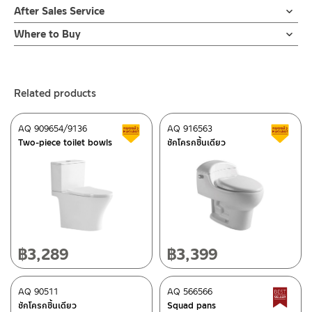
After Sales Service
Online Platform
Where to Buy
– Email: contact@charnpaiboon.com
ร้านค้าตัวแทนจำหน่ายใกล้บ้านคุณ / Our Dealer
Click Here
– LINE: @Rasland
ร้านค้าออนไลน์ของชาญไพบูลย์ / Charnpaiboon Online Store
Related products
– Shopee
–
Lazada
AQ 909654/9136
AQ 916563
Clearance sale
C
ติดต่อพนักงานขาย / Contact Sales Staff
Two-piece toilet bowls
ชักโครกชิ้นเดียว
Tel: 02-285-5795
LINE:
@charnpaiboon.sales
After Sales Service Center – Bangkok
662/61-62 Rama 3 Road, Bangpongpang, Yannawa,
Bangkok 10120
Tel: 02-358-0080 / 080-075-8668 / 091-545-0556
฿
3,289
฿
3,399
ติดต่อ ชาญไพบูลย์ / Contact Us
Click Here
After Sales Service Center
AQ 90511
Chiangmai
AQ 566566
B
ชักโครกชิ้นเดียว
Squad pans