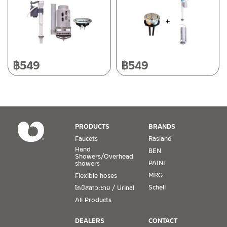
Tel: 080-075-2626
Operating Time
Monday – Friday 8:30-17:30 hrs.
Saturday 8:30-15:00 hrs.
฿
549
฿
549
Closed on Sunday and Special / Public Holidays
Conditions for Product Warranty
1. A proof of purchase, or seller’s receipt, shall be required
PRODUCTS
BRANDS
to validate product warranty which will be checked against
Faucets
Rasland
the date of purchase. In the absence of such proof of
Hand
BEN
purchase, no warranty claims can be made.
Showers/Overhead
PAINI
showers
MRG
Flexible hoses
2. To be eligible for warranty claims, a product must be in
its proper working condition. If defects such as dents,
Schell
โถปัสสาวะชาย / Urinal
cracks, or impact breakage are evident, or its overall
All Products
condition is that of a non-working item, then warranty shall
be voided.
DEALERS
CONTACT