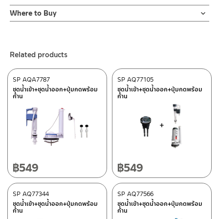
Online Platform
Where to Buy
– Email: contact@charnpaiboon.com
ร้านค้าตัวแทนจำหน่ายใกล้บ้านคุณ / Our Dealer
Click Here
– LINE: @Rasland
ร้านค้าออนไลน์ของชาญไพบูลย์ / Charnpaiboon Online Store
Related products
– Shopee
–
Lazada
SP AQA7787
SP AQ77105
ติดต่อพนักงานขาย / Contact Sales Staff
ชุดน้ำเข้า+ชุดน้ำออก+ปุ่มกดพร้อม
ชุดน้ำเข้า+ชุดน้ำออก+ปุ่มกดพร้อม
ก้าน
ก้าน
Tel: 02-285-5795
LINE:
@charnpaiboon.sales
After Sales Service Center – Bangkok
662/61-62 Rama 3 Road, Bangpongpang, Yannawa,
Bangkok 10120
Tel: 02-358-0080 / 080-075-8668 / 091-545-0556
฿
549
฿
549
ติดต่อ ชาญไพบูลย์ / Contact Us
Click Here
After Sales Service Center
SP AQ77344
Chiangmai
SP AQ77566
ชุดน้ำเข้า+ชุดน้ำออก+ปุ่มกดพร้อม
ชุดน้ำเข้า+ชุดน้ำออก+ปุ่มกดพร้อม
ก้าน
ก้าน
118/33 Onsirin M.8, Sunpuloey, Doysaked, Chaingmai 50220