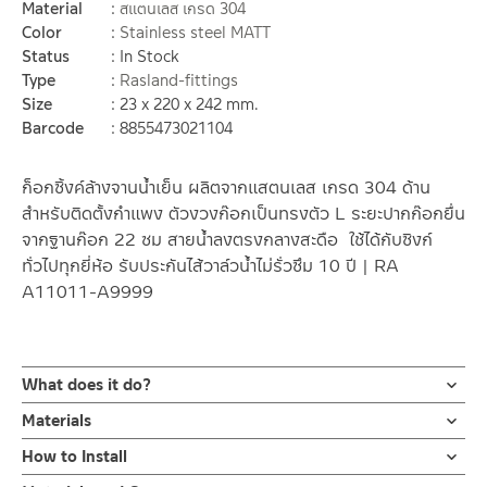
Material
สแตนเลส เกรด 304
Color
Stainless steel MATT
Status
In Stock
Type
Rasland-fittings
Size
23 x 220 x 242 mm.
Barcode
8855473021104
ก็อกซิ้งค์ล้างจานน้ำเย็น ผลิตจากแสตนเลส เกรด 304 ด้าน
สำหรับติดตั้งกำแพง ตัวงวงก๊อกเป็นทรงตัว L ระยะปากก๊อกยื่น
จากฐานก๊อก 22 ซม สายน้ำลงตรงกลางสะดือ ใช้ได้กับซิงก์
ทั่วไปทุกยี่ห้อ รับประกันไส้วาล์วน้ำไม่รั่วซึม 10 ปี | RA
A11011-A9999
What does it do?
ก๊อกซิ้งค์น้ำเย็น ล้างจาน ผลิตจากสแตนเลส เกรด 304 ด้าน แบบติด
Materials
ตั้งกำแพง ออกแบบให้งวงก๊อกเป็นทรงตัว L ก้านเปิด-ปิดแบบก้าน
ตัวก๊อก
How to Install
ปัด มาพร้อมฝาครอบ รับประกันวาล์วน้ำไม่รั่วซึม 10 ปี
ผลิตจากสแตนเลส 304
ข้อแนะนำในการติดตั้ง
สำหรับ การติดตั้ง ก๊อกน้ำ วาล์วเปิดปิดน้ำ