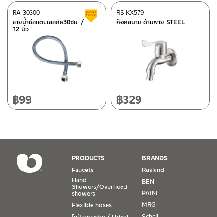
After Sales Service Center
RA 30300
Chiangmai
RS KX579
Clearance sale
สายน้ำดีสแตนเลสถัก30ซม. /
ก็อกสนาม ด้ามพาย STEEL
12 นิ้ว
118/33 Onsirin M.8, Sunpuloey, Doysaked, Chaingmai 50220
ติดต่อ ชาญไพบูลย์ / Contact Us
Click Here
Tel: 080-075-2626
Operating Time
Monday – Friday 8:30-17:30 hrs.
Saturday 8:30-15:00 hrs.
฿
99
฿
329
Closed on Sunday and Special / Public Holidays
Conditions for Product Warranty
1. A proof of purchase, or seller’s receipt, shall be required
PRODUCTS
BRANDS
to validate product warranty which will be checked against
Faucets
Rasland
the date of purchase. In the absence of such proof of
Hand
BEN
purchase, no warranty claims can be made.
Showers/Overhead
PAINI
showers
MRG
Flexible hoses
2. To be eligible for warranty claims, a product must be in
its proper working condition. If defects such as dents,
Schell