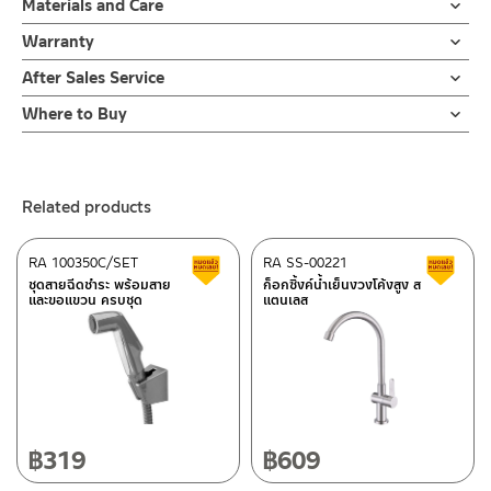
Materials and Care
ก็อกซิ้งค์ล้างจาน ทรงตัว L แบบติดตั้งกำแพง ผลิตจากสแตนเลส เกรด
ฝักบัว และ ชุดสายฉีดชำระ
คำแนะนำในการดูแลรักษาผลิตภัณฑ์
304 ด้าน ทนทานแข็งแรง ต้านการกัดกร่อนสูง และไม่ขึ้นสนิม ไม่เป็น
Warranty
สำหรับการติดตั้งใหม่ ให้ไล่ฝุ่น เศษทราย เศษท่อ ออกจากท่อน้ำก่อนติด
1. ไม่ทำสินค้าให้เกิดความเสียหายอื่น ๆ นอกจากการใช้งานปกติ เช่นไม่
รอยคราบน้ำ ออกแบบงวงก๊อกให้เป็นทรงตัว L สามารถปรับสวิง ซ้าย-
ตั้งสินค้า โดยปล่อยน้ำให้ไหลออกจากท่อนาน 1 นาที เพื่อให้แรงน้ำพัด
รับประกันไส้วาล์ว ไม่รั่วซึม 10 ปี
After Sales Service
ทำตก ไม่งัดหรือโยกสินค้าแรงๆ
ขวา ได้ ทำให้การล้างจานนั้นง่ายขึ้น สะดวกต่อการใช้งานในห้องครัว เพื่อ
พาเศษละอองต่างๆ ออกจากท่อน้ำ มิเช่นนั้นสิ่งสกปรกจะเข้าไปภายใน
2. ทำความสะอาดสินค้าโดยการใช้ผ้านุ่มๆชุบน้ำหมาดๆแล้วเช็ดให้แห้ง
Online Platform
การล้างสิ่งของหรือภาชนะเป็นเรื่องง่ายและสะดวกมากยิ่งขึ้น เพื่อ
สินค้าและสร้างความเสียหายได้ หากตรวจพบเศษละอองต่างๆในสินค้า
Where to Buy
3. ห้ามใช้สารเคมีที่มีฤทธิ์เป็นกรด ในการทำความสะอาด เนื่องจากผิว
– Email: contact@charnpaiboon.com
เป็นการยืนยันความคงทนของวาล์วน้ำ จึงกล้ารับประกัน 10 ปี เต็ม
จะไม่อยู่ในเงื่อนไขการรับประกัน
ร้านค้าตัวแทนจำหน่ายใกล้บ้านคุณ / Our Dealer
Click Here
ของสินค้าจะเสียหายได้
– LINE: @Rasland
4. ห้ามใช้แปรง วัสดุแข็ง หยาบ ห้ามใช้ฝอยขัดทำความสะอาด ขัดหรือถู
ร้านค้าออนไลน์ของชาญไพบูลย์ / Charnpaiboon Online Store
บนตัวสินค้า ซึ่งจะสร้างความเสียหายให้เกิดขึ้นกับผิวของสินค้าได้
Related products
–
Shopee
–
Lazada
RA 100350C/SET
RA SS-00221
Clearance sale
C
–
ซื้อสินค้าชิ้นนี้บน Shopee
>>
Click Here
<<
ชุดสายฉีดชำระ พร้อมสาย
ก็อกซิ้งค์น้ำเย็นงวงโค้งสูง ส
และขอแขวน ครบชุด
แตนเลส
–
ซื้อสินค้าชิ้นนี้บน Lazada
>>
Click Here
<<
ติดต่อพนักงานขาย / Contact Sales Staff
After Sales Service Center – Bangkok
Tel: 02-285-5795
LINE:
@charnpaiboon.sales
662/61-62 Rama 3 Road, Bangpongpang, Yannawa,
Bangkok 10120
Tel: 02-358-0080 / 080-075-8668 / 091-545-0556
฿
319
฿
609