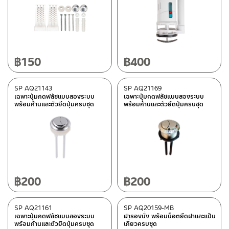
Category
น็อตยึดชักโครกกับพื้น
(2)
เฉพาะแป้นเกี่ยวกับฝารองนั่ง
(15)
เฉพาะยางรองตรงทางน้ำออก
(1)
฿
150
฿
400
อะไหล่หม้อน้ำเฉพาะชุดน้ำออก
(18)
อะไหล่หม้อน้ำเฉพาะชุดน้ำเข้า
(14)
SP AQ21143
SP AQ21169
ชุดปุ่ม/มือจับฟลัช พร้อมก้านและตัวยึด
(19)
เฉพาะปุ่มกดฟลัชแบบสองระบบ
เฉพาะปุ่มกดฟลัชแบบสองระบบ
พร้อมก้านและตัวยึดปุ่มครบชุด
พร้อมก้านและตัวยึดปุ่มครบชุด
ชุดน้ำเข้า+ชุดน้ำออก+ปุ่มกดพร้อมก้าน
(28)
เฉพาะน็อตยึดฝาไม่รวมแป้นเกี่ยว
(6)
ชุดน็อตยึดฝาชักโครกพร้อมแป้นเกี่ยว
(16)
ชุดฝารองนั่ง พร้อมน็อตยึดฝาและแป้นเกี่ยวครบชุด
(27)
฿
200
฿
200
Material
SP AQ21161
SP AQ20159-MB
PVC
(2)
เฉพาะปุ่มกดฟลัชแบบสองระบบ
ฝารองนั่ง พร้อมน็อตยึดฝาและแป้น
พร้อมก้านและตัวยึดปุ่มครบชุด
เกี่ยวครบชุด
Plastic ABS
(10)