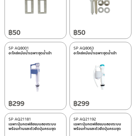
฿
50
฿
50
SP AQ8001
SP AQ8063
อะไหล่หม้อน้ำเฉพาะชุดน้ำเข้า
อะไหล่หม้อน้ำเฉพาะชุดน้ำเข้า
฿
299
฿
299
SP AQ21181
SP AQ21192
เฉพาะปุ่มกดฟลัชแบบสองระบบ
เฉพาะปุ่มกดฟลัชแบบสองระบบ
พร้อมก้านและตัวยึดปุ่มครบชุด
พร้อมก้านและตัวยึดปุ่มครบชุด