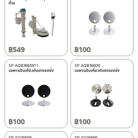
ก้าน
อะไหล่ AQ 902233/9833
(5)
อะไหล่ AQ 79233/9791
(7)
อะไหล่ AQ SENSEI
(1)
อะไหล่ AQ 91212
(9)
อะไหล่ AQ 97878-UF
(9)
฿
549
฿
100
อะไหล่ AQ 678786
(9)
อะไหล่ AQ 92222-PE
(9)
SP AQB3665911
SP AQB36609
เฉพาะแป้นเกี่ยวกับฝารองนั่ง
เฉพาะแป้นเกี่ยวกับฝารองนั่ง
อะไหล่ AQ 76666/9855
(4)
อะไหล่ AQ 73333/9153
(4)
อะไหล่ AQ 95632
(4)
อะไหล่ AQ 71111/9344
(6)
อะไหล่ AQ 905789/9179
(2)
฿
100
฿
100
อะไหล่ AQ 5555-GRAY
(8)
อะไหล่ AQ 79555/9312-PR
(1)
SP AQ36659
SP AQ36666