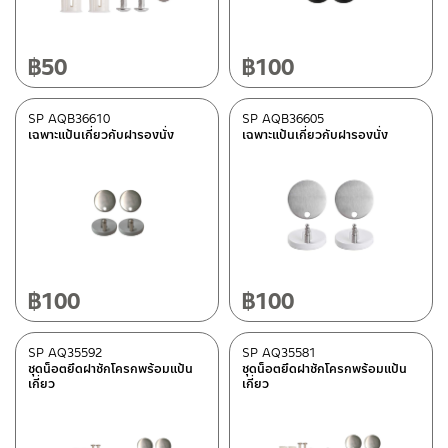
฿
50
฿
100
SP AQB36610
SP AQB36605
เฉพาะแป้นเกี่ยวกับฝารองนั่ง
เฉพาะแป้นเกี่ยวกับฝารองนั่ง
฿
100
฿
100
SP AQ35592
SP AQ35581
ชุดน็อตยึดฝาชักโครกพร้อมแป้น
ชุดน็อตยึดฝาชักโครกพร้อมแป้น
เกี่ยว
เกี่ยว