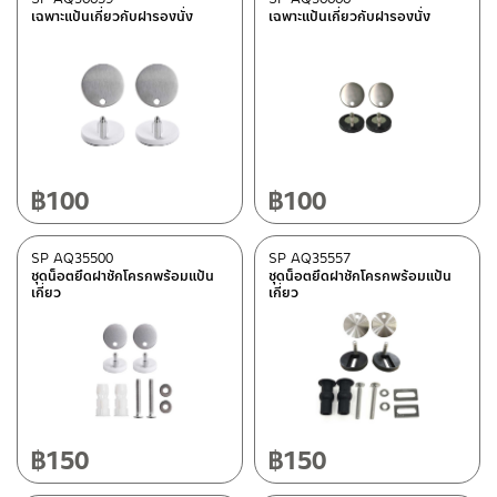
อะไหล่ AQ 923344/9222-PR
(4)
เฉพาะแป้นเกี่ยวกับฝารองนั่ง
เฉพาะแป้นเกี่ยวกับฝารองนั่ง
อะไหล่ AQ 79414/9129
(3)
อะไหล่ AQ 74444/9212-PR
(1)
อะไหล่ AQ 90111
(9)
อะไหล่ AQ 971618
(9)
อะไหล่ AQ 976321
(9)
฿
100
฿
100
อะไหล่ AQ PR-91995
(9)
อะไหล่ AQ PR-94959-UF
(9)
SP AQ35500
SP AQ35557
ชุดน็อตยึดฝาชักโครกพร้อมแป้น
ชุดน็อตยึดฝาชักโครกพร้อมแป้น
อะไหล่ AQ PR-91789-UF
(9)
เกี่ยว
เกี่ยว
อะไหล่ AQ PR-96789
(9)
อะไหล่ AQ PR-92948-UF
(9)
อะไหล่ AQ 9202020-PR
(8)
อะไหล่ AQ 79512/9130
(5)
฿
150
฿
150
อะไหล่ AQ 75555/9595
(4)
อะไหล่ AQ 919494-UF
(9)