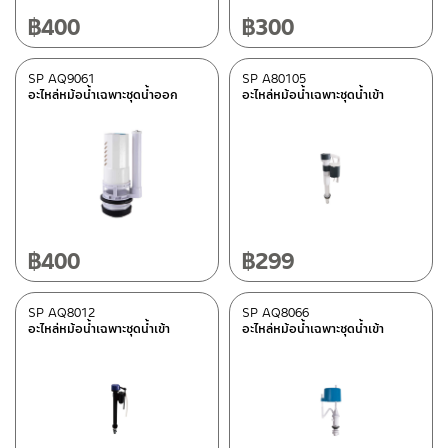
฿
400
฿
300
SP AQ9061
SP A80105
อะไหล่หม้อน้ำเฉพาะชุดน้ำออก
อะไหล่หม้อน้ำเฉพาะชุดน้ำเข้า
฿
400
฿
299
SP AQ8012
SP AQ8066
อะไหล่หม้อน้ำเฉพาะชุดน้ำเข้า
อะไหล่หม้อน้ำเฉพาะชุดน้ำเข้า