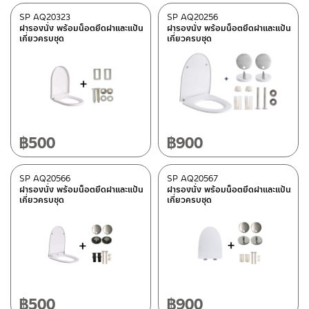
SP AQ20323
SP AQ20256
ฝารองนั่ง พร้อมน็อตยึดฝาและแป้น
ฝารองนั่ง พร้อมน็อตยึดฝาและแป้น
เกี่ยวครบชุด
เกี่ยวครบชุด
฿
500
฿
900
SP AQ20566
SP AQ20567
ฝารองนั่ง พร้อมน็อตยึดฝาและแป้น
ฝารองนั่ง พร้อมน็อตยึดฝาและแป้น
เกี่ยวครบชุด
เกี่ยวครบชุด
฿
500
฿
900