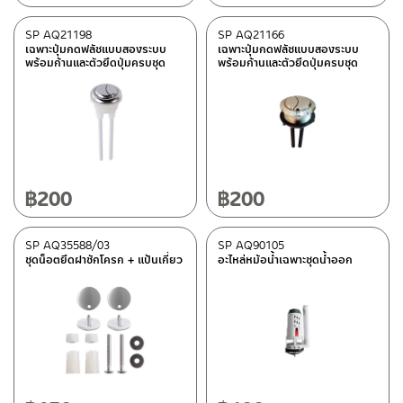
อะไหล่ AQ 916563
(9)
SP AQ21198
SP AQ21166
อะไหล่ AQ 91234
(8)
เฉพาะปุ่มกดฟลัชแบบสองระบบ
เฉพาะปุ่มกดฟลัชแบบสองระบบ
พร้อมก้านและตัวยึดปุ่มครบชุด
พร้อมก้านและตัวยึดปุ่มครบชุด
อะไหล่ AQ 915566
(9)
อะไหล่ AQ 91159
(9)
อะไหล่ AQ 906678/9932
(7)
อะไหล่ AQ 909654/9136
(5)
อะไหล่ AQ 911234/9136
(4)
฿
200
฿
200
อะไหล่ AQ 74399/9199
(5)
อะไหล่ AQ 70249/9922
(1)
SP AQ35588/03
SP AQ90105
ชุดน็อตยึดฝาชักโครก + แป้นเกี่ยว
อะไหล่หม้อน้ำเฉพาะชุดน้ำออก
อะไหล่ AQ 74122/9159
(5)
อะไหล่ AQ 90511
(7)
อะไหล่ AQ 70885/9935(S)
(4)
อะไหล่ AQ 78888/9080
(4)