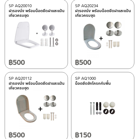
SP AQ20010
SP AQ20234
อะไหล่ AQ 908879/9154
(4)
ฝารองนั่ง พร้อมน็อตยึดฝาและแป้น
ฝารองนั่ง พร้อมน็อตยึดฝาและแป้น
เกี่ยวครบชุด
เกี่ยวครบชุด
อะไหล่ AQ 907788/9963
(7)
อะไหล่ AQ 961234
(9)
อะไหล่ AQ 55123
(4)
อะไหล่ AQ 9999-BLACK
(9)
อะไหล่ AQ 9101010
(6)
฿
500
฿
500
อะไหล่ AQ 952912
(9)
อะไหล่ AQ 632323
(9)
SP AQ20112
SP AQ1000
ฝารองนั่ง พร้อมน็อตยึดฝาและแป้น
น็อตยึดชักโครกกับพื้น
อะไหล่ AQ 912233
(9)
เกี่ยวครบชุด
อะไหล่ AQ 912556-UF
(9)
อะไหล่ AQ 105566-UF
(9)
อะไหล่ AQ 914567-UF
(4)
อะไหล่ AQ 108156-UF
(9)
฿
500
฿
150
อะไหล่ AQ 566566
(2)