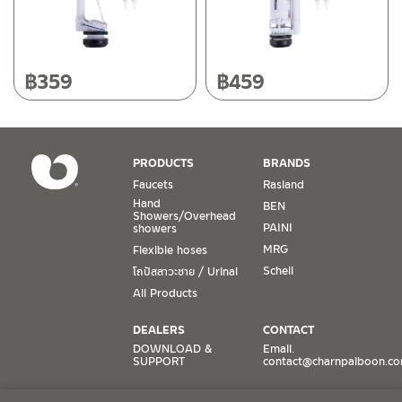
Plastic ABS
(2)
Type
฿
359
฿
459
Rasland-fittings
(2)
In stock
PRODUCTS
BRANDS
Faucets
Rasland
Hand
BEN
Showers/Overhead
PAINI
showers
MRG
Flexible hoses
Schell
โถปัสสาวะชาย / Urinal
All Products
DEALERS
CONTACT
DOWNLOAD &
Email.
SUPPORT
contact@charnpaiboon.c
ONLINE STORES
SOCIAL MEDIA