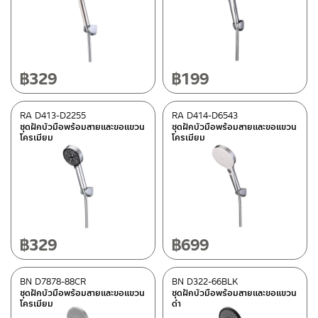
Special tags
REVERSE COLLECTION
(2)
฿
329
฿
199
Status
RA D413-D2255
RA D414-D6543
ชุดฝักบัวมือพร้อมสายและขอแขวน
ชุดฝักบัวมือพร้อมสายและขอแขวน
New Arrival สินค้าใหม่ ปี 2026
(1)
โครเมียม
โครเมียม
Normal stock level
(4)
Clearance sale
(10)
In stock
฿
329
฿
699
BN D7878-88CR
BN D322-66BLK
ชุดฝักบัวมือพร้อมสายและขอแขวน
ชุดฝักบัวมือพร้อมสายและขอแขวน
โครเมียม
ดำ