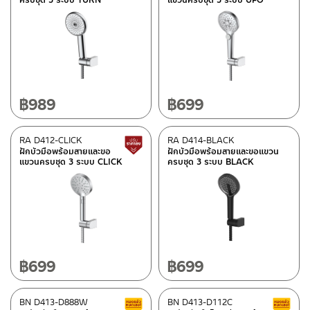
฿
989
฿
699
RA D412-CLICK
RA D414-BLACK
Lower price tag
ฝักบัวมือพร้อมสายและขอ
ฝักบัวมือพร้อมสายและขอแขวน
แขวนครบชุด 3 ระบบ CLICK
ครบชุด 3 ระบบ BLACK
฿
699
฿
699
BN D413-D888W
BN D413-D112C
Clearance sale