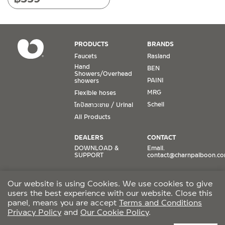
PRODUCTS
BRANDS
Faucets
Rasland
Hand
BEN
Showers/Overhead
PAINI
showers
MRG
Flexible hoses
Schell
โถปัสสาวะชาย / Urinal
All Products
DEALERS
CONTACT
DOWNLOAD &
Email.
SUPPORT
contact@charnpaiboon.c
ONLINE STORES
SOCIAL MEDIA
Our website is using Cookies. We use cookies to give
Lazada
TikTok
users the best experience with our website. Close this
Shopee
Facebook
panel, means you are accept
Terms and Conditions
Privacy Policy
and
Our Cookie Policy
.
CCTV POLICY