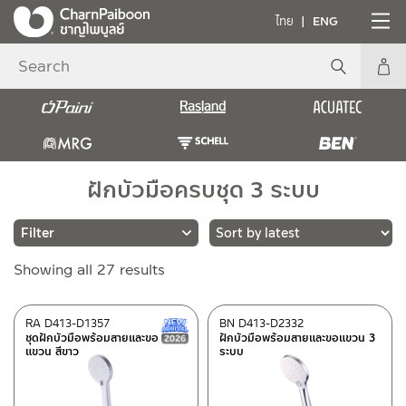
ไทย
ENG
ฝักบัวมือครบชุด 3 ระบบ
Sorted
Showing all 27 results
Brands
by
latest
RASLAND
(14)
RA D413-D1357
BN D413-D2332
New Arrival สินค้าใหม่ ปี 2026
ชุดฝักบัวมือพร้อมสายและขอ
ฝักบัวมือพร้อมสายและขอแขวน 3
BEN
(13)
แขวน สีขาว
ระบบ