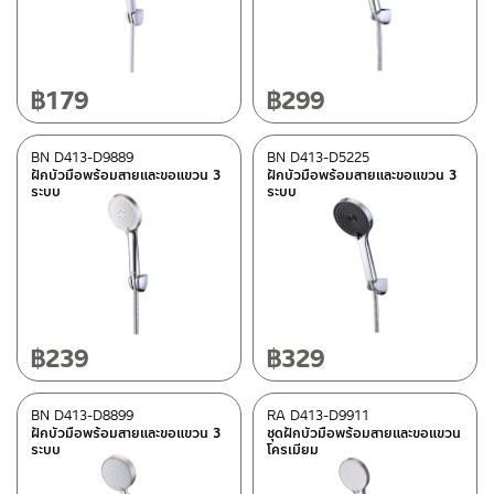
Material
สแตนเลส เกรด 304
(1)
Please look up from the details section
(22)
฿
179
฿
299
Plastic ABS
(4)
BN D413-D9889
BN D413-D5225
ฝักบัวมือพร้อมสายและขอแขวน 3
ฝักบัวมือพร้อมสายและขอแขวน 3
ระบบ
ระบบ
Color
Stainless steel MATT
(1)
Shiny chrome
(20)
Black
(3)
White
(3)
฿
239
฿
329
Type
BN D413-D8899
RA D413-D9911
ฝักบัวมือพร้อมสายและขอแขวน 3
ชุดฝักบัวมือพร้อมสายและขอแขวน
BEN-fittings
(13)
ระบบ
โครเมียม
Rasland-fittings
(14)