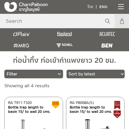
ไทย
ENG
ท่อน้ำทิ้ง ท่อเข้ากำแพงยาว 20 ซม.
Sorted
Showing all 4 results
Brands
by
latest
RASLAND
(3)
RA T911-T320
RA P8008A(S)
Clearance sale
Bottle trap length to
Bottle trap length to
BEN
(1)
basin 15/ to wall 20 cms.
basin 15/ to wall 20 cms.