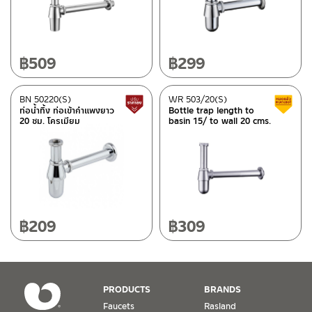
Material
Please look up from the details section
(4)
฿
509
฿
299
Color
Shiny chrome
(4)
BN 50220(S)
WR 503/20(S)
Lower price tag
ท่อน้ำทิ้ง ท่อเข้ากำแพงยาว
Bottle trap length to
20 ซม. โครเมียม
basin 15/ to wall 20 cms.
Type
BEN-fittings
(1)
Rasland-fittings
(3)
฿
209
฿
309
Status
Best seller
(1)
Normal stock level
(3)
PRODUCTS
BRANDS
Clearance sale
(2)
Faucets
Rasland