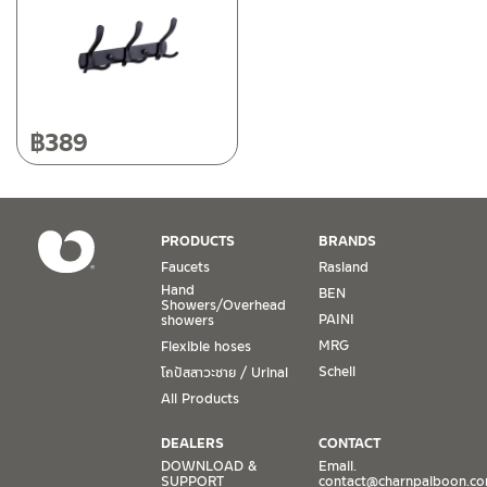
฿
389
PRODUCTS
BRANDS
Faucets
Rasland
Hand
BEN
Showers/Overhead
PAINI
showers
MRG
Flexible hoses
Schell
โถปัสสาวะชาย / Urinal
All Products
DEALERS
CONTACT
DOWNLOAD &
Email.
SUPPORT
contact@charnpaiboon.c