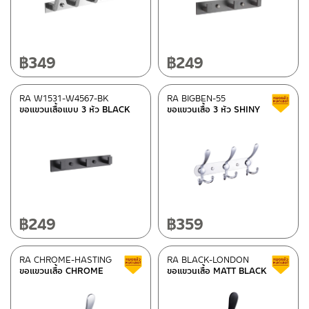
Aluminium
(9)
Color
฿
349
฿
249
Gun gray
(1)
Shiny chrome
(3)
RA W1531-W4567-BK
RA BIGBEN-55
ขอแขวนเสื้อแบบ 3 หัว BLACK
ขอแขวนเสื้อ 3 หัว SHINY
Black
(4)
White
(1)
Type
Rasland-Accessories
(8)
฿
249
฿
359
Rasland-fittings
(1)
RA CHROME-HASTING
RA BLACK-LONDON
Clearance sale
ขอแขวนเสื้อ CHROME
ขอแขวนเสื้อ MATT BLACK
Special tags
REVERSE COLLECTION
(4)