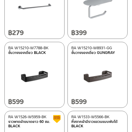
Black
(11)
White
(1)
฿
279
฿
399
Type
Rasland-Accessories
(14)
RA W15210-W7788-BK
RA W15210-W8931-GG
Rasland-fittings
(9)
ชั้นวางของเดี่ยว BLACK
ชั้นวางของเดี่ยว GUNGRAY
Special tags
REVERSE COLLECTION
(7)
฿
599
฿
599
Status
New Arrival สินค้าใหม่ ปี 2026
(2)
RA W1526-W5959-BK
RA W1533-W5566-BK
Clearance sale
Normal stock level
(1)
ราวพาดผ้าขนาดยาว 60 ซม.
หิ้งตากผ้ามีราวแขวนแบบพับได้
Clearance sale
(6)
BLACK
BLACK