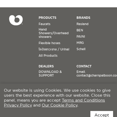
PRODUCTS
BRANDS
Faucets
Rasland
Hand
BEN
Showers/Overhead
PAINI
showers
MRG
Flexible hoses
Schell
โถปัสสาวะชาย / Urinal
All Products
DEALERS
CONTACT
DOWNLOAD &
Email.
SUPPORT
contact@charnpaiboon.c
ONLINE STORES
SOCIAL MEDIA
Our website is using Cookies. We use cookies to give
Lazada
TikTok
users the best experience with our website. Close this
Shopee
Facebook
panel, means you are accept
Terms and Conditions
Privacy Policy
and
Our Cookie Policy
.
CCTV POLICY
Accept