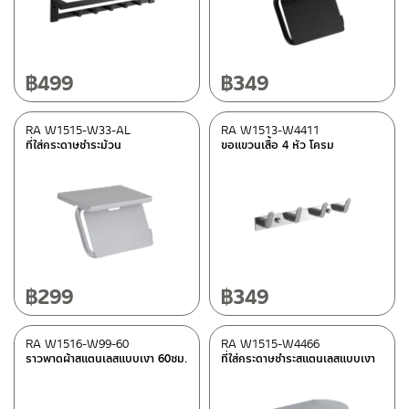
ที่ใส่กระดาษชำระ
(5)
หิ้งตากผ้ามีราวแขวน
(3)
ราวพาดผ้ายาว
(4)
฿
499
฿
349
ขอแขวนผ้า
(9)
RA W1515-W33-AL
RA W1513-W4411
ที่ใส่กระดาษชำระม้วน
ขอแขวนเสื้อ 4 หัว โครม
Material
สแตนเลส เกรด 304
(2)
Aluminium
(21)
Color
฿
299
฿
349
เงินด้าน
(1)
Gun gray
(5)
RA W1516-W99-60
RA W1515-W4466
Stainless steel SHINY
(1)
ราวพาดผ้าสแตนเลสแบบเงา 60ซม.
ที่ใส่กระดาษชำระสแตนเลสแบบเงา
Shiny chrome
(4)