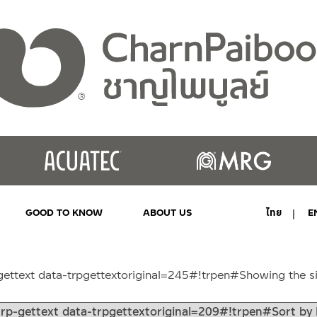
GOOD TO KNOW
ABOUT US
ไทย
E
MY ACCOUNT
gettext data-trpgettextoriginal=245#!trpen#Showing the si