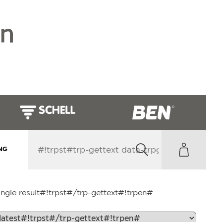
NG
ngle result#!trpst#/trp-gettext#!trpen#