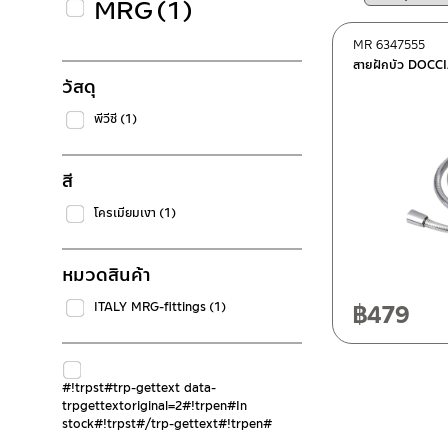
MRG
(1)
MR 6347555
สายฝักบัว DOCC
วัสดุ
พีวีซี
(1)
สี
โครเมียมเงา
(1)
หมวดสินค้า
฿
479
ITALY MRG-fittings
(1)
#!trpst#trp-gettext data-
trpgettextoriginal=2#!trpen#In
stock#!trpst#/trp-gettext#!trpen#